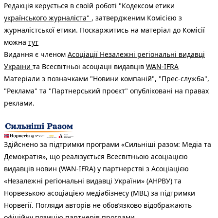
Редакція керується в своїй роботі
"Кодексом етики
українського журналіста"
, затвердженим Комісією з
журналістської етики. Поскаржитись на матеріал до Комісії
можна
тут
Видання є членом
Асоціації Незалежні регіональні видавці
України
та Всесвітньої асоціації видавців
WAN-IFRA
Матеріали з позначками "Новини компаній", "Прес-служба",
"Реклама" та "Партнерський проєкт" опубліковані на правах
реклами.
Здійснено за підтримки програми «Сильніші разом: Медіа та
Демократія», що реалізується Всесвітньою асоціацією
видавців новин (WAN-IFRA) у партнерстві з Асоціацією
«Незалежні регіональні видавці України» (АНРВУ) та
Норвезькою асоціацією медіабізнесу (MBL) за підтримки
Норвегії. Погляди авторів не обов’язково відображають
офіційну позицію партнерів програми.