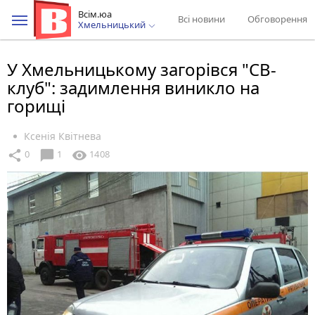
Всім.юа
Всі новини
Обговорення
Хмельницький
У Хмельницькому загорівся "СВ-
клуб": задимлення виникло на
горищі
Ксенія Квітнева
chat_bubble
share
visibility
0
1
1408