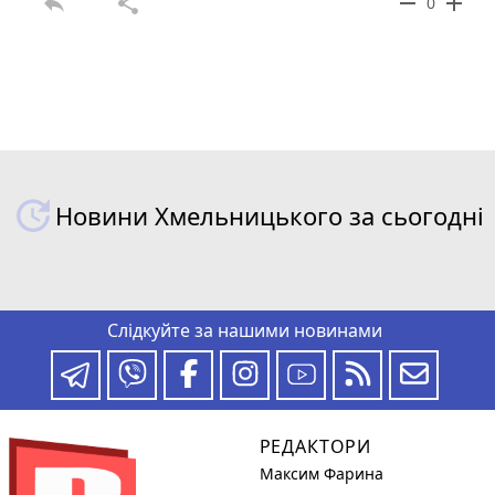
reply
share
remove
add
0
Новини Хмельницького за сьогодні
Слідкуйте за нашими новинами
РЕДАКТОРИ
Максим Фарина