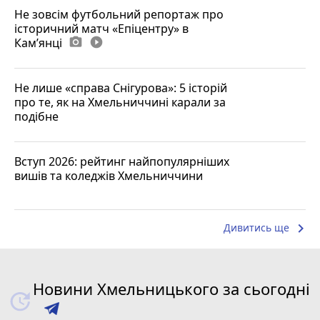
Не зовсім футбольний репортаж про
історичний матч «Епіцентру» в
Камʼянці
photo_camera
play_circle_filled
Не лише «справа Снігурова»: 5 історій
про те, як на Хмельниччині карали за
подібне
Вступ 2026: рейтинг найпопулярніших
вишів та коледжів Хмельниччини
keyboard_arrow_right
Дивитись ще
Новини Хмельницького за сьогодні