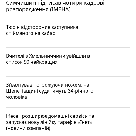
Симчишин підписав чотири кадрові
розпорядження (ІМЕНА)
Тюрін відсторонив заступника,
спійманого на хабарі
Вчителі з Хмельниччини увійшли в
список 50 найкращих
Зґвалтував погрожуючи ножем: на
Шепетівщині судитимуть 34-річного
чоловіка
lifecell розширює домашні сервіси та
запускає нову лінійку тарифів «Інет»
(новини компаній)