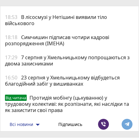
18:53
В лісосмузі у Нетішині виявили тіло
військового
18:18
Симчишин підписав чотири кадрові
розпорядження (ІМЕНА)
17:29
7 серпня у Хмельницькому попрощаються з
двома захисниками
16:50
23 серпня у Хмельницькому відбудеться
благодійний забіг у вишиванках
Протидія мобінгу (цькуванню) у
Від читача
трудовому колективі: як розпізнати, які наслідки та
як захистити свої права
Всі новини
Підпишись