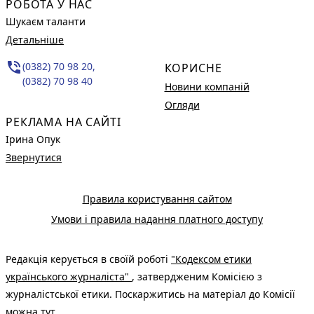
РОБОТА У НАС
Шукаєм таланти
Детальніше
phone_in_talk
(0382) 70 98 20,
КОРИСНЕ
(0382) 70 98 40
Новини компаній
Огляди
РЕКЛАМА НА САЙТІ
Ірина Опук
Звернутися
Правила користування сайтом
Умови і правила надання платного доступу
Редакція керується в своїй роботі
"Кодексом етики
українського журналіста"
, затвердженим Комісією з
журналістської етики. Поскаржитись на матеріал до Комісії
можна
тут