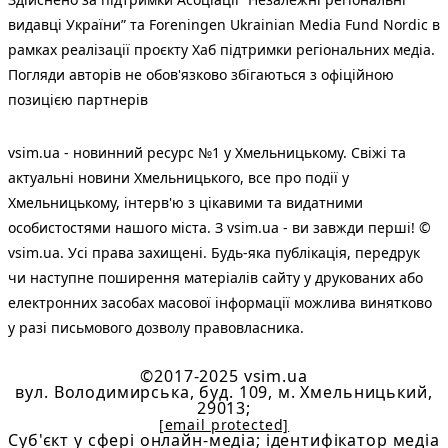
видавці України” та Foreningen Ukrainian Media Fund Nordic в
рамках реалізації проєкту Хаб підтримки регіональних медіа.
Погляди авторів не обов'язково збігаються з офіційною
позицією партнерів
vsim.ua - новинний ресурс №1 у Хмельницькому. Свіжі та
актуальні новини Хмельницького, все про події у
Хмельницькому, інтерв'ю з цікавими та видатними
особистостями нашого міста. З vsim.ua - ви завжди перші! ©
vsim.ua. Усі права захищені. Будь-яка публiкацiя, передрук
чи наступне поширення матеріалів сайту у друкованих або
електронних засобах масової інформації можлива винятково
у разі письмового дозволу правовласника.
©2017-2025 vsim.ua
вул. Володимирська, буд. 109, м. Хмельницький,
29013;
[email protected]
Cуб'єкт у сфері онлайн-медіа; ідентифікатор медіа