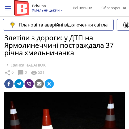
Всім.юа
Всі новини
Обговорення
Хмельницький
Планові та аварійні відключення світла
Злетіли з дороги: у ДТП на
Ярмолинеччині постраждала 37-
річна хмельничанка
Іванка ЧАБАНЮК
chat_bubble
share
visibility
0
0
531