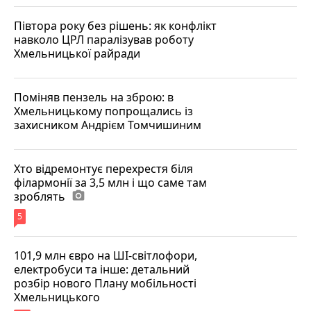
Півтора року без рішень: як конфлікт
навколо ЦРЛ паралізував роботу
Хмельницької райради
Поміняв пензель на зброю: в
Хмельницькому попрощались із
захисником Андрієм Томчишиним
Хто відремонтує перехрестя біля
філармонії за 3,5 млн і що саме там
зроблять
photo_camera
5
101,9 млн євро на ШІ-світлофори,
електробуси та інше: детальний
розбір нового Плану мобільності
Хмельницького