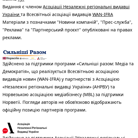
Видання є членом
Асоціації Незалежні регіональні видавці
України
та Всесвітньої асоціації видавців
WAN-IFRA
Матеріали з позначками "Новини компаній", "Прес-служба",
"Реклама" та "Партнерський проєкт" опубліковані на правах
реклами.
Здійснено за підтримки програми «Сильніші разом: Медіа та
Демократія», що реалізується Всесвітньою асоціацією
видавців новин (WAN-IFRA) у партнерстві з Асоціацією
«Незалежні регіональні видавці України» (АНРВУ) та
Норвезькою асоціацією медіабізнесу (MBL) за підтримки
Норвегії. Погляди авторів не обов’язково відображають
офіційну позицію партнерів програми.
Здійснено за підтримки Асоціації “Незалежні регіональні