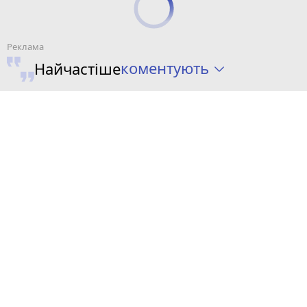
коментують
Найчастіше