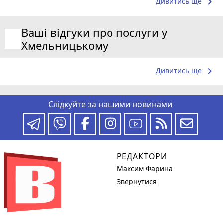
keyboard_arrow_right
Дивитись ще
Ваші відгуки про послуги у
Хмельницькому
keyboard_arrow_right
Дивитись ще
Слідкуйте за нашими новинами
РЕДАКТОРИ
Максим Фарина
Звернутися