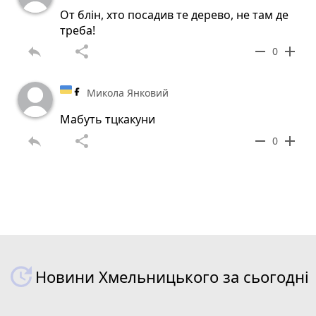
От блін, хто посадив те дерево, не там де
треба!
reply
share
remove
add
0
Микола Янковий
Мабуть тцкакуни
reply
share
remove
add
0
Новини Хмельницького за сьогодні