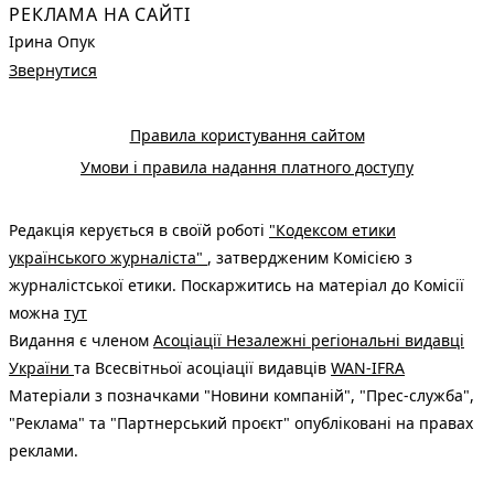
РЕКЛАМА НА САЙТІ
Ірина Опук
Звернутися
Правила користування сайтом
Умови і правила надання платного доступу
Редакція керується в своїй роботі
"Кодексом етики
українського журналіста"
, затвердженим Комісією з
журналістської етики. Поскаржитись на матеріал до Комісії
можна
тут
Видання є членом
Асоціації Незалежні регіональні видавці
України
та Всесвітньої асоціації видавців
WAN-IFRA
Матеріали з позначками "Новини компаній", "Прес-служба",
"Реклама" та "Партнерський проєкт" опубліковані на правах
реклами.