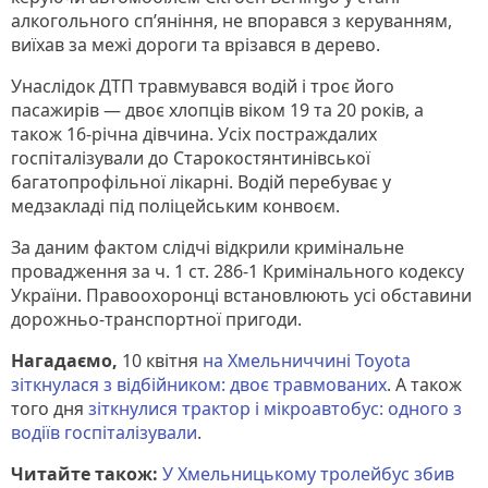
алкогольного сп’яніння, не впорався з керуванням,
виїхав за межі дороги та врізався в дерево.
Унаслідок ДТП травмувався водій і троє його
пасажирів — двоє хлопців віком 19 та 20 років, а
також 16-річна дівчина. Усіх постраждалих
госпіталізували до Старокостянтинівської
багатопрофільної лікарні. Водій перебуває у
медзакладі під поліцейським конвоєм.
За даним фактом слідчі відкрили кримінальне
провадження за ч. 1 ст. 286-1 Кримінального кодексу
України. Правоохоронці встановлюють усі обставини
дорожньо-транспортної пригоди.
Нагадаємо,
10 квітня
на Хмельниччині Toyota
зіткнулася з відбійником: двоє травмованих
. А також
того дня
зіткнулися трактор і мікроавтобус: одного з
водіїв госпіталізували
.
Читайте також:
У Хмельницькому тролейбус збив