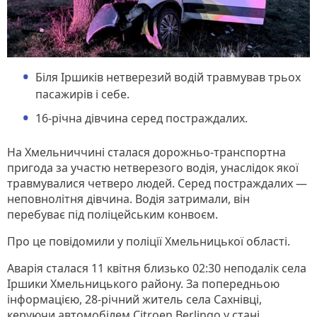
Біля Іршиків нетверезий водій травмував трьох
пасажирів і себе.
16-річна дівчина серед постраждалих.
На Хмельниччині сталася дорожньо-транспортна
пригода за участю нетверезого водія, унаслідок якої
травмувалися четверо людей. Серед постраждалих —
неповнолітня дівчина. Водія затримали, він
перебуває під поліцейським конвоєм.
Про це повідомили у поліції Хмельницької області.
Аварія сталася 11 квітня близько 02:30 неподалік села
Іршики Хмельницького району. За попередньою
інформацією, 28-річний житель села Сахнівці,
керуючи автомобілем Citroen Berlingo у стані