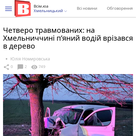
Всім.юа
Всі новини
Обговорення
Хмельницький
Четверо травмованих: на
Хмельниччині п’яний водій врізався
в дерево
Юлія Номировська
chat_bubble
share
visibility
0
2
749