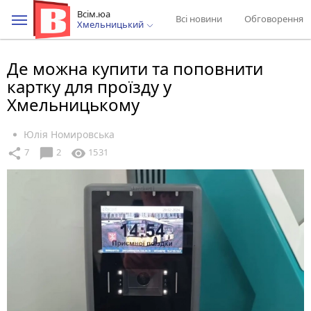
Всім.юа
Всі новини
Обговорення
Хмельницький
Де можна купити та поповнити
картку для проїзду у
Хмельницькому
Юлія Номировська
chat_bubble
share
visibility
7
2
1531