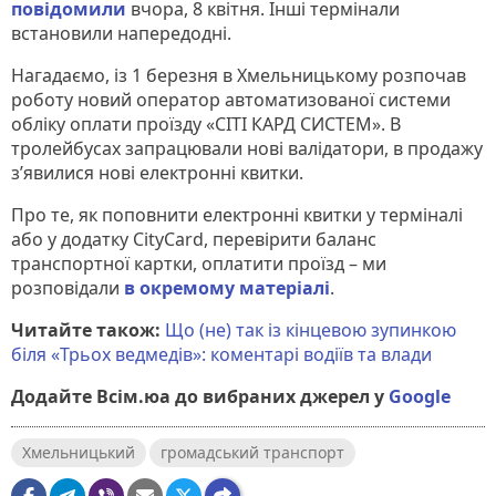
повідомили
вчора, 8 квітня. Інші термінали
встановили напередодні.
Нагадаємо, із 1 березня в Хмельницькому розпочав
роботу новий оператор автоматизованої системи
обліку оплати проїзду «СІТІ КАРД СИСТЕМ». В
тролейбусах запрацювали нові валідатори, в продажу
з’явилися нові електронні квитки.
Про те, як поповнити електронні квитки у терміналі
або у додатку CityСard, перевірити баланс
транспортної картки, оплатити проїзд – ми
розповідали
в окремому матеріалі
.
Читайте також:
Що (не) так із кінцевою зупинкою
біля «Трьох ведмедів»: коментарі водіїв та влади
Додайте Всім.юа до вибраних джерел у
Google
Хмельницький
громадський транспорт