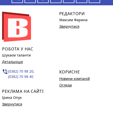
РЕДАКТОРИ
Максим Фарина
Звернутися
РОБОТА У НАС
Шукаєм таланти
Детальніше
phone_in_talk
(0382) 70 98 20,
КОРИСНЕ
(0382) 70 98 40
Новини компаній
Огляди
РЕКЛАМА НА САЙТІ
Ірина Опук
Звернутися