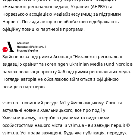
«Незалежні регіональні видавці України» (АНРВУ) та
Норвезькою асоціацією медіабізнесу (MBL) за підтримки
Норвегії. Погляди авторів не обов’язково відображають
офіційну позицію партнерів програми.
Здійснено за підтримки Асоціації “Незалежні регіональні
видавці України” та Foreningen Ukrainian Media Fund Nordic в
рамках реалізації проєкту Хаб підтримки регіональних медіа.
Погляди авторів не обов'язково збігаються з офіційною
позицією партнерів
vsim.ua - новинний ресурс №1 у Хмельницькому. Свіжі та
актуальні новини Хмельницького, все про події у
Хмельницькому, інтерв'ю з цікавими та видатними
особистостями нашого міста. З vsim.ua - ви завжди перші! ©
vsim.ua. Усі права захищені. Будь-яка публiкацiя, передрук