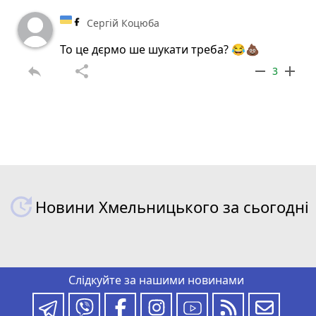
Сергій Коцюба
То це дєрмо ше шукати треба? 😂💩
reply
share
remove
add
3
Новини Хмельницького за сьогодні
Слідкуйте за нашими новинами