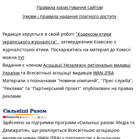
Правила користування сайтом
Умови і правила надання платного доступу
Редакція керується в своїй роботі
"Кодексом етики
українського журналіста"
, затвердженим Комісією з
журналістської етики. Поскаржитись на матеріал до Комісії
можна
тут
Видання є членом
Асоціації Незалежні регіональні видавці
України
та Всесвітньої асоціації видавців
WAN-IFRA
Матеріали з позначками "Новини компаній", "Прес-служба",
"Реклама" та "Партнерський проєкт" опубліковані на правах
реклами.
Здійснено за підтримки програми «Сильніші разом: Медіа та
Демократія», що реалізується Всесвітньою асоціацією
видавців новин (WAN-IFRA) у партнерстві з Асоціацією