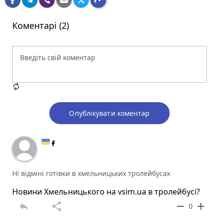
Коментарі (2)
Опублікувати коментар
Ні відміні готівки в хмельницьких тролейбусах
Новини Хмельницького на vsim.ua в тролейбусі?
reply
share
remove
add
0