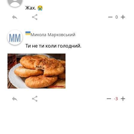
Жах. 😭
reply
share
remove
add
0
Микола Марковський
Ти не ти коли голодний.
reply
share
remove
add
-3