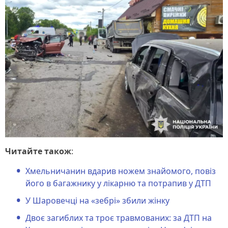
Читайте також
:
Хмельничанин вдарив ножем знайомого, повіз
його в багажнику у лікарню та потрапив у ДТП
У Шаровечці на «зебрі» збили жінку
Двоє загиблих та троє травмованих: за ДТП на