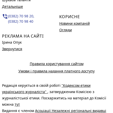
Детальніше
phone_in_talk
(0382) 70 98 20,
КОРИСНЕ
(0382) 70 98 40
Новини компаній
Огляди
РЕКЛАМА НА САЙТІ
Ірина Опук
Звернутися
Правила користування сайтом
Умови і правила надання платного доступу
Редакція керується в своїй роботі
"Кодексом етики
українського журналіста"
, затвердженим Комісією з
журналістської етики. Поскаржитись на матеріал до Комісії
можна
тут
Видання є членом
Асоціації Незалежні регіональні видавці