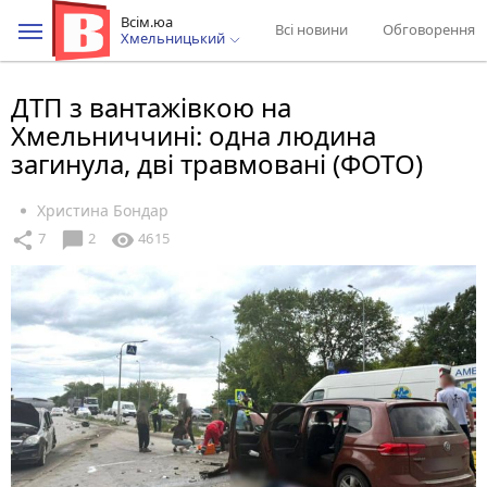
Всім.юа
Всі новини
Обговорення
Хмельницький
ДТП з вантажівкою на
Хмельниччині: одна людина
загинула, дві травмовані (ФОТО)
Христина Бондар
chat_bubble
share
visibility
7
2
4615