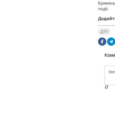
Кримінал
події.
Додайте
ДТП
Коме