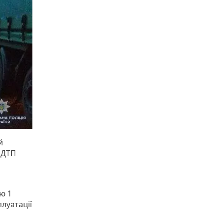
й
 ДТП
ю 1
луатації