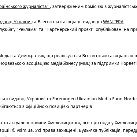
раїнського журналіста"
, затвердженим Комісією з журналістськ
видавці України
та Всесвітньої асоціації видавців
WAN-IFRA
ужба", "Реклама" та "Партнерський проєкт" опубліковані на пр
едіа та Демократія», що реалізується Всесвітньою асоціацією в
Норвезькою асоціацією медіабізнесу (MBL) за підтримки Норвегі
льні видавці України” та Foreningen Ukrainian Media Fund Nordic
 збігаються з офіційною позицією партнерів
і та актуальні новини Хмельницького, все про події у Хмельниц
ерші! © vsim.ua. Усі права захищені. Будь-яка публiкацiя, пере