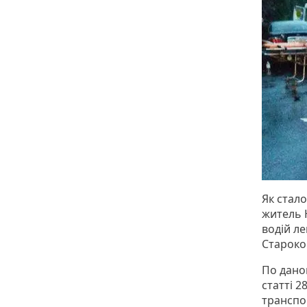
Як стал
житель 
водій ле
Староко
По дано
статті 
транспо