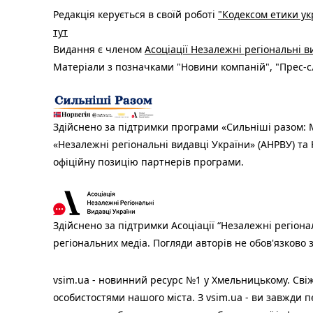
Редакція керується в своїй роботі
"Кодексом етики ук
тут
Видання є членом
Асоціації Незалежні регіональні 
Матеріали з позначками "Новини компаній", "Прес-сл
Здійснено за підтримки програми «Сильніші разом: М
«Незалежні регіональні видавці України» (АНРВУ) та 
офіційну позицію партнерів програми.
Здійснено за підтримки Асоціації “Незалежні регіона
регіональних медіа. Погляди авторів не обов'язково
vsim.ua - новинний ресурс №1 у Хмельницькому. Свіж
особистостями нашого міста. З vsim.ua - ви завжди п