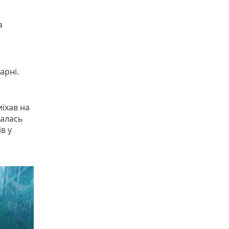
а
карні.
иїхав на
талась
в у