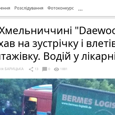
...
рення
Розслідування
Фотоконкурс
 Хмельниччині "Daewo
хав на зустрічку і влеті
тажівку. Водій у лікарн
рія БАРИЦЬКА
chat_bubble
share
visibility
13
0
1881