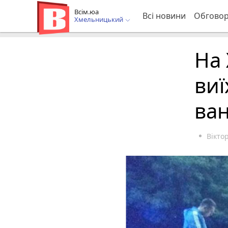
Всім.юа
Всі новини
Обгово
Хмельницький
На
виї
ван
Вікто