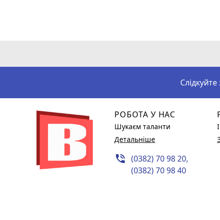
Слідкуйте
РОБОТА У НАС
Шукаєм таланти
Детальніше
phone_in_talk
(0382) 70 98 20,
(0382) 70 98 40