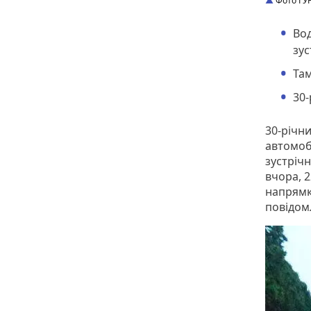
Фото ГУН
Вод
зус
Там
30-
30-річн
автомобі
зустрічн
вчора, 2
напрямк
повідом