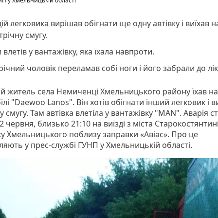
П у Хмельницькій області
ій легковика вирішав обігнати ще одну автівку і виїхав н
трічну смугу.
 влетів у вантажівку, яка їхала навпроти.
річний чоловік переламав собі ноги і його забрали до лі
ий житель села Немиченці Хмельницького району їхав на
лі "Daewoo Lanos". Він хотів обігнати інший легковик і в
у смугу. Там автівка влетіла у вантажівку "MAN". Аварія с
2 червня, близько 21:10 на виїзді з міста Старокостянтині
у Хмельницького поблизу заправки «Авіас». Про це
ляють у прес-службі ГУНП у Хмельницькій області.