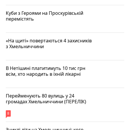
Куби з Героями на Проскурівській
перемістять
«На щиті» повертаються 4 захисників
з Хмельниччини
В Нетішині платитимуть 10 тис грн
всім, хто народить в їхній лікарні
Перейменують 80 вулиць у 24
громадах Хмельниччини (ПЕРЕЛІК)
8
Зниклі діти на Хмельниччині: кого