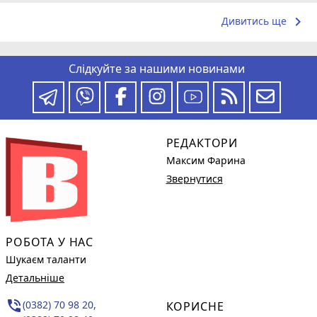
keyboard_arrow_right
Дивитись ще
Слідкуйте за нашими новинами
РЕДАКТОРИ
Максим Фарина
Звернутися
РОБОТА У НАС
Шукаєм таланти
Детальніше
phone_in_talk
(0382) 70 98 20,
КОРИСНЕ