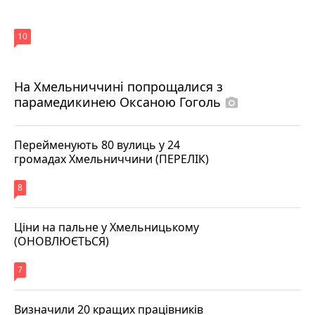
10
На Хмельниччині попрощалися з
парамедикинею Оксаною Гоголь
photo_camera
Перейменують 80 вулиць у 24
громадах Хмельниччини (ПЕРЕЛІК)
8
Ціни на пальне у Хмельницькому
(ОНОВЛЮЄТЬСЯ)
7
Визначили 20 кращих працівників