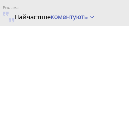
коментують
Найчастіше