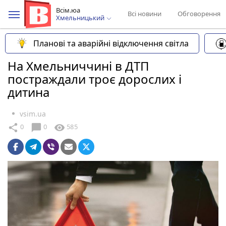
Всім.юа
Всі новини
Обговорення
Хмельницький
Планові та аварійні відключення світла
На Хмельниччині в ДТП
постраждали троє дорослих і
дитина
vsim.ua
chat_bubble
share
visibility
0
0
585