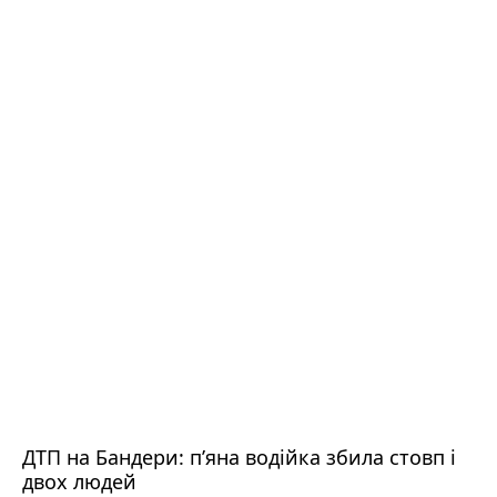
ДТП на Бандери: пʼяна водійка збила стовп і
двох людей