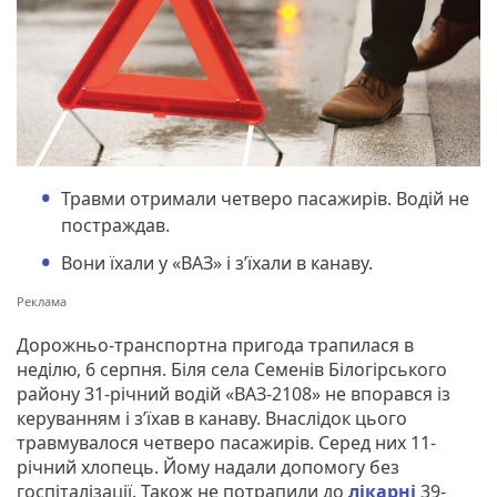
Травми отримали четверо пасажирів. Водій не
постраждав.
Вони їхали у «ВАЗ» і з’їхали в канаву.
Дорожньо-транспортна пригода трапилася в
неділю, 6 серпня. Біля села Семенів Білогірського
району 31-річний водій «ВАЗ-2108» не впорався із
керуванням і з’їхав в канаву. Внаслідок цього
травмувалося четверо пасажирів. Серед них 11-
річний хлопець. Йому надали допомогу без
госпіталізації. Також не потрапили до
лікарні
39-