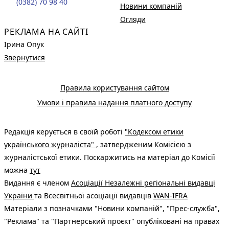
(0382) 70 98 40
Новини компаній
Огляди
РЕКЛАМА НА САЙТІ
Ірина Опук
Звернутися
Правила користування сайтом
Умови і правила надання платного доступу
Редакція керується в своїй роботі
"Кодексом етики
українського журналіста"
, затвердженим Комісією з
журналістської етики. Поскаржитись на матеріал до Комісії
можна
тут
Видання є членом
Асоціації Незалежні регіональні видавці
України
та Всесвітньої асоціації видавців
WAN-IFRA
Матеріали з позначками "Новини компаній", "Прес-служба",
"Реклама" та "Партнерський проєкт" опубліковані на правах