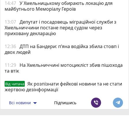
14:47
У Хмельницькому обирають локацію для
майбутнього Меморіалу Героїв
13:07
Депутат і посадовець міграційної служби з
Хмельниччини постане перед судом через
приховану декларацію
12:36
ДТП на Бандери: пʼяна водійка збила стовп і
двох людей
11:29
На Хмельниччині мотоцикліст збив пішохода
та втік
Як розпізнати фейкові новини та не стати
Від читача
жертвою дезінформації
Всі новини
Підпишись