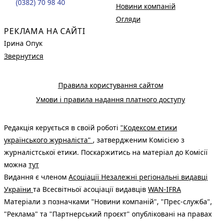
(0382) 70 98 40
Новини компаній
Огляди
РЕКЛАМА НА САЙТІ
Ірина Опук
Звернутися
Правила користування сайтом
Умови і правила надання платного доступу
Редакція керується в своїй роботі
"Кодексом етики
українського журналіста"
, затвердженим Комісією з
журналістської етики. Поскаржитись на матеріал до Комісії
можна
тут
Видання є членом
Асоціації Незалежні регіональні видавці
України
та Всесвітньої асоціації видавців
WAN-IFRA
Матеріали з позначками "Новини компаній", "Прес-служба",
"Реклама" та "Партнерський проєкт" опубліковані на правах