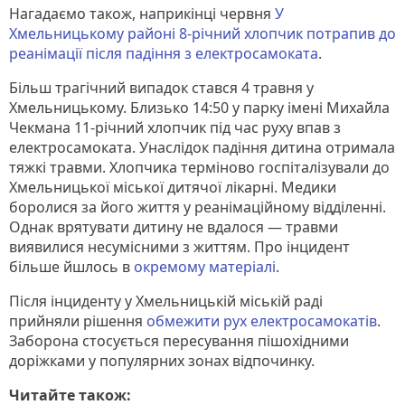
Нагадаємо також, наприкінці червня
У
Хмельницькому районі 8-річний хлопчик потрапив до
реанімації після падіння з електросамоката
.
Більш трагічний випадок стався 4 травня у
Хмельницькому. Близько 14:50 у парку імені Михайла
Чекмана 11-річний хлопчик під час руху впав з
електросамоката. Унаслідок падіння дитина отримала
тяжкі травми. Хлопчика терміново госпіталізували до
Хмельницької міської дитячої лікарні. Медики
боролися за його життя у реанімаційному відділенні.
Однак врятувати дитину не вдалося — травми
виявилися несумісними з життям. Про інцидент
більше йшлось в
окремому матеріалі
.
Після інциденту у Хмельницькій міській раді
прийняли рішення
обмежити рух електросамокатів
.
Заборона стосується пересування пішохідними
доріжками у популярних зонах відпочинку.
Читайте також: