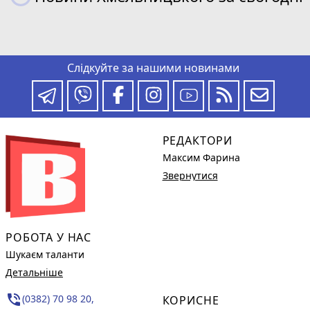
Слідкуйте за нашими новинами
РЕДАКТОРИ
Максим Фарина
Звернутися
РОБОТА У НАС
Шукаєм таланти
Детальніше
phone_in_talk
(0382) 70 98 20,
КОРИСНЕ