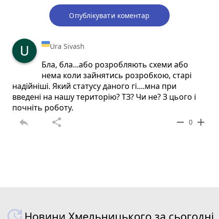
Опублікувати коментар
Ura Sivash
Бла, бла...або розробляють схеми або
нема коли зайнятись розробкою, старі
надійніші. Який статусу даного гі....мна при
введені на нашу територію? ТЗ? Чи не? З цього і
почніть роботу.
reply
share
remove
add
0
Новини Хмельницького за сьогодні