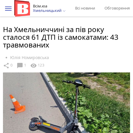
Всім.юа
Всі новини
Обговорення
Хмельницький
На Хмельниччині за пів року
сталося 61 ДТП із самокатами: 43
травмованих
Юлія Номировська
chat_bubble
share
visibility
0
1
123