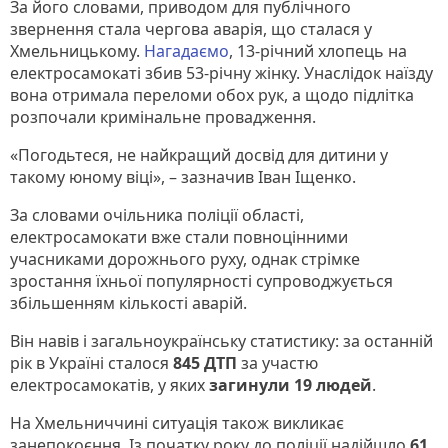
За його словами, приводом для публічного
звернення стала чергова аварія, що сталася у
Хмельницькому.
Нагадаємо
, 13-річний хлопець на
електросамокаті збив 53-річну жінку. Унаслідок наїзду
вона отримала переломи обох рук, а щодо підлітка
розпочали кримінальне провадження.
«Погодьтеся, не найкращий досвід для дитини у
такому юному віці», – зазначив Іван Іщенко.
За словами очільника поліції області,
електросамокати вже стали повноцінними
учасниками дорожнього руху, однак стрімке
зростання їхньої популярності супроводжується
збільшенням кількості аварій.
Він навів і загальноукраїнську статистику: за останній
рік в Україні сталося
845 ДТП
за участю
електросамокатів, у яких
загинули 19 людей
.
На Хмельниччині ситуація також викликає
занепокоєння. Із початку року до поліції надійшло
61