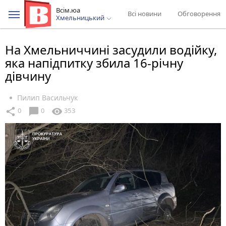
Всім.юа
Всі новини
Обговорення
Хмельницький
На Хмельниччині засудили водійку,
яка напідпитку збила 16-річну
дівчину
Пилип Васильчук
chat_bubble
share
visibility
0
0
353