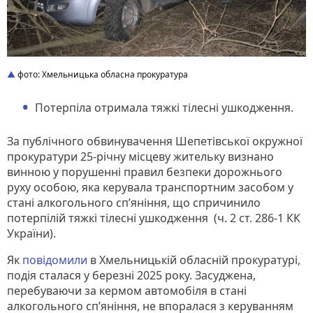
фото: Хмельницька обласна прокуратура
Потерпіла отримала тяжкі тілесні ушкодження.
За публічного обвинувачення Шепетівської окружної
прокуратури 25-річну місцеву жительку визнано
винною у порушенні правил безпеки дорожнього
руху особою, яка керувала транспортним засобом у
стані алкогольного сп’яніння, що спричинило
потерпілій тяжкі тілесні ушкодження (ч. 2 ст. 286-1 КК
України).
Як
повідомили
в Хмельницькій обласній прокуратурі,
подія сталася у березні 2025 року. Засуджена,
перебуваючи за кермом автомобіля в стані
алкогольного сп’яніння, не впоралася з керуванням