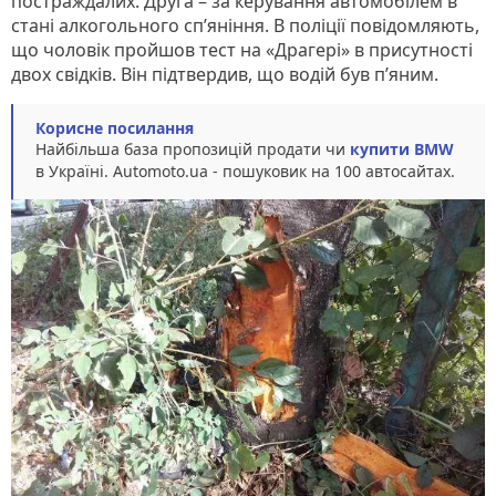
постраждалих. Друга – за керування автомобілем в
стані алкогольного сп’яніння. В поліції повідомляють,
що чоловік пройшов тест на «Драгері» в присутності
двох свідків. Він підтвердив, що водій був п’яним.
Корисне посилання
Найбільша база пропозицій продати чи
купити BMW
в Україні. Аutomoto.ua - пошуковик на 100 автосайтах.