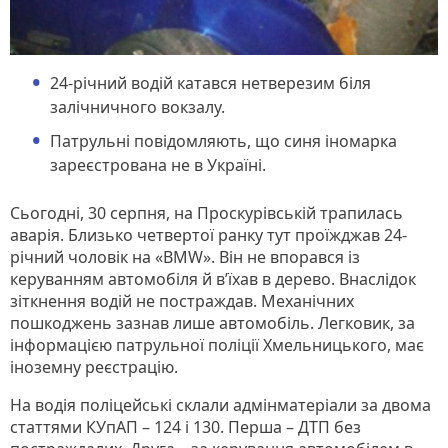
24-річний водій катався нетверезим біля
залічничного вокзалу.
Патрульні повідомляють, що синя іномарка
зареєстрована не в Україні.
Сьогодні, 30 серпня, на Проскурівській трапилась
аварія. Близько четвертої ранку тут проїжджав 24-
річний чоловік на «BMW». Він не впорався із
керуванням автомобіля й в’їхав в дерево. Внаслідок
зіткнення водій не постраждав. Механічних
пошкоджень зазнав лише автомобіль. Легковик, за
інформацією патрульної поліції Хмельницького, має
іноземну реєстрацію.
На водія поліцейські склали адмінматеріали за двома
статтями КУпАП – 124 і 130. Перша – ДТП без