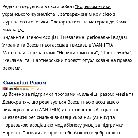
Редакція керується в своїй роботі
"Кодексом етики
українського журналіста"
, затвердженим Комісією з
журналістської етики. Поскаржитись на матеріал до Комісії
можна
тут
Видання є членом
Асоціації Незалежні регіональні видавці
України
та Всесвітньої асоціації видавців
WAN-IFRA
Матеріали з позначками "Новини компаній", "Прес-служба",
"Реклама" та "Партнерський проєкт" опубліковані на правах
реклами.
Здійснено за підтримки програми «Сильніші разом: Медіа та
Демократія», що реалізується Всесвітньою асоціацією
видавців новин (WAN-IFRA) у партнерстві з Асоціацією
«Незалежні регіональні видавці України» (АНРВУ) та
Норвезькою асоціацією медіабізнесу (MBL) за підтримки
Норвегії. Погляди авторів не обов’язково відображають