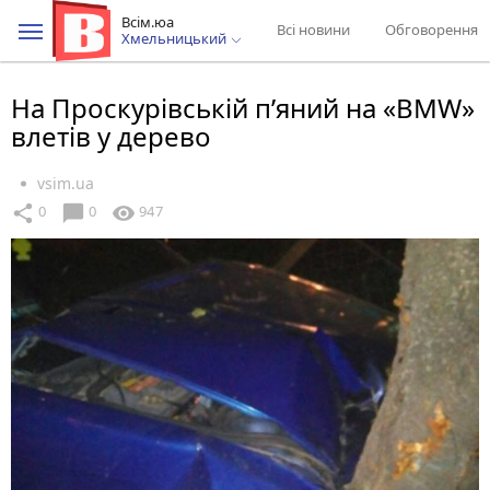
Всім.юа
Всі новини
Обговорення
Хмельницький
На Проскурівській п’яний на «BMW»
влетів у дерево
vsim.ua
chat_bubble
share
visibility
0
0
947