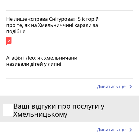
Не лише «справа Снігурова»: 5 історій
про те, як на Хмельниччині карали за
подібне
5
Агафія і Лео: як хмельничани
називали дітей у липні
keyboard_arrow_right
Дивитись ще
Ваші відгуки про послуги у
Хмельницькому
keyboard_arrow_right
Дивитись ще