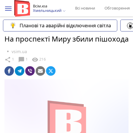
Всім.юа
Всі новини
Обговорення
Хмельницький
Планові та аварійні відключення світла
На проспекті Миру збили пішохода
vsim.ua
chat_bubble
share
visibility
1
1
216