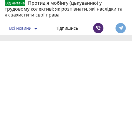
Протидія мобінгу (цькуванню) у
Від читача
трудовому колективі: як розпізнати, які наслідки та
як захистити свої права
Всі новини
Підпишись