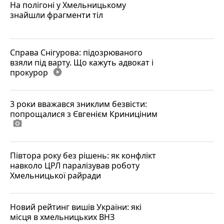
На полігоні у Хмельницькому
знайшли фрагменти тіл
Справа Снігурова: підозрюваного
взяли під варту. Що кажуть адвокат і
прокурор
play_circle_filled
3 роки вважався зниклим безвісти:
попрощалися з Євгенієм Криниціним
photo_camera
Півтора року без рішень: як конфлікт
навколо ЦРЛ паралізував роботу
Хмельницької райради
Новий рейтинг вишів України: які
місця в хмельницьких ВНЗ