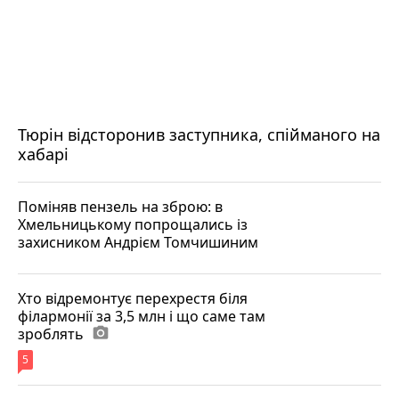
Тюрін відсторонив заступника, спійманого на
хабарі
Поміняв пензель на зброю: в
Хмельницькому попрощались із
захисником Андрієм Томчишиним
Хто відремонтує перехрестя біля
філармонії за 3,5 млн і що саме там
зроблять
photo_camera
5