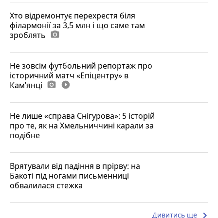
Хто відремонтує перехрестя біля
філармонії за 3,5 млн і що саме там
зроблять
photo_camera
Не зовсім футбольний репортаж про
історичний матч «Епіцентру» в
Камʼянці
photo_camera
play_circle_filled
Не лише «справа Снігурова»: 5 історій
про те, як на Хмельниччині карали за
подібне
Врятували від падіння в прірву: на
Бакоті під ногами письменниці
обвалилася стежка
keyboard_arrow_right
Дивитись ще