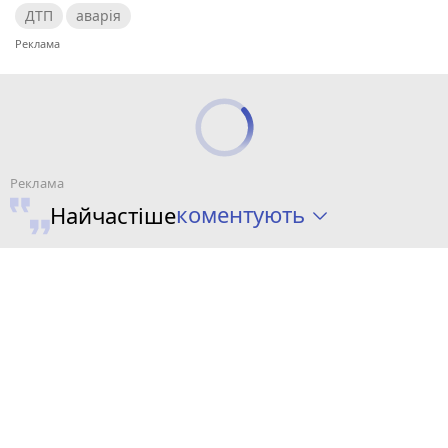
ДТП
аварія
коментують
Найчастіше