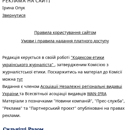
РЕКЛАМА НА САЙТІ
Ірина Опук
Звернутися
Правила користування сайтом
Умови і правила надання платного доступу
Редакція керується в своїй роботі
"Кодексом етики
українського журналіста"
, затвердженим Комісією з
журналістської етики. Поскаржитись на матеріал до Комісії
можна
тут
Видання є членом
Асоціації Незалежні регіональні видавці
України
та Всесвітньої асоціації видавців
WAN-IFRA
Матеріали з позначками "Новини компаній", "Прес-служба",
"Реклама" та "Партнерський проєкт" опубліковані на правах
реклами.