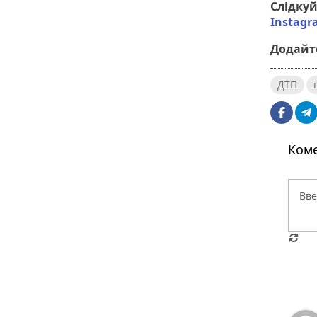
Слідку
Instag
Додайте
ДТП
Коме