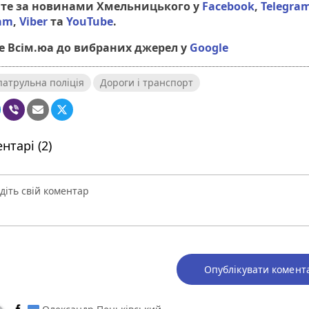
йте за новинами Хмельницького у
Facebook
,
Telegra
ram
,
Viber
та
YouTube
.
 Всім.юа до вибраних джерел у
Google
патрульна поліція
Дороги і транспорт
нтарі (2)
Опублікувати комент