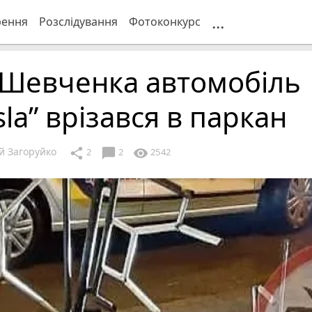
...
рення
Розслідування
Фотоконкурс
 Шевченка автомобіль
sla” врізався в паркан
й Загоруйко
chat_bubble
share
visibility
2
2
2542