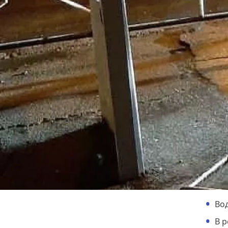
Вод
В р