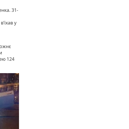
нка. 31-
в’їхав у
рожнє
и
тею 124