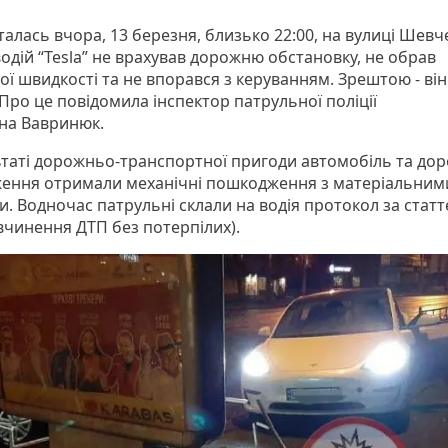
талась вчора, 13 березня, близько 22:00, на вулиці Шевче
одій “Tesla” не врахував дорожню обстановку, не обрав
ї швидкості та не впорався з керуванням. Зрештою - він 
Про це повідомила інспектор патрульної поліції
на Вавринюк.
ьтаті дорожньо-транспортної пригоди автомобіль та до
ення отримали механічні пошкодження з матеріальним
и. Водночас патрульні склали на водія протокол за стат
вчинення ДТП без потерпілих).