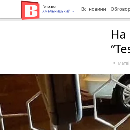
Всім.юа
Всі новини
Обгово
Хмельницький
На
“Te
Матві