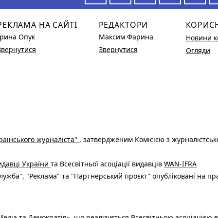
РЕКЛАМА НА САЙТІ
РЕДАКТОРИ
КОРИС
Ірина Опук
Максим Фарина
Новини к
Звернутися
Звернутися
Огляди
раїнського журналіста"
, затвердженим Комісією з журналістськ
видавці України
та Всесвітньої асоціації видавців
WAN-IFRA
ужба", "Реклама" та "Партнерський проєкт" опубліковані на пр
едіа та Демократія», що реалізується Всесвітньою асоціацією в