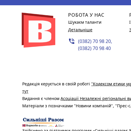
РОБОТА У НАС
Шукаєм таланти
Детальніше
phone_in_talk
(0382) 70 98 20,
(0382) 70 98 40
Редакція керується в своїй роботі
"Кодексом етики ук
тут
Видання є членом
Асоціації Незалежні регіональні 
Матеріали з позначками "Новини компаній", "Прес-сл
Здійснено за підтримки програми «Сильніші разом: М