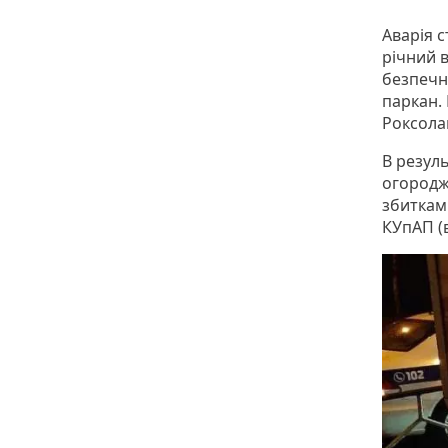
Аварія с
річний в
безпечно
паркан. 
Роксола
В резул
огородж
збиткам
КУпАП (