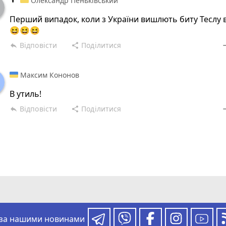
Олександр Пеньківський
Перший випадок, коли з України вишлють биту Теслу
😆😆😆
Відповісти
Поділитися
reply
share
rem
Максим Кононов
В утиль!
Відповісти
Поділитися
reply
share
rem
 за нашими новинами