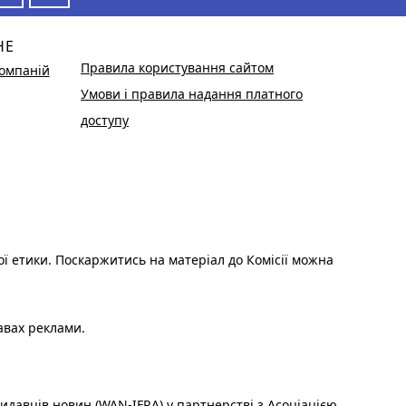
НЕ
Правила користування сайтом
омпаній
Умови і правила надання платного
доступу
ої етики. Поскаржитись на матеріал до Комісії можна
авах реклами.
идавців новин (WAN-IFRA) у партнерстві з Асоціацією