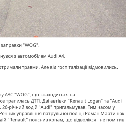
у заправки "WOG".
нувся з автомобілем Аudi А4.
отримали травми. Але від госпіталізації відмовились.
изу АЗС "WOG", що знаходиться на
 трапилась ДТП. Дві автівки "Renault Logan" та "Audi
. 26-річний водій "Audi" пригальмував. Тим часом у
". Речник управління патрульної поліції Роман Мартинюк
дій "Renault" пояснив копам, що відволікся і не помітив