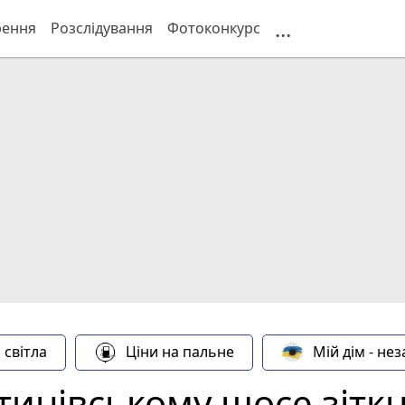
...
рення
Розслідування
Фотоконкурс
 світла
Ціни на пальне
Мій дім - не
тинівському шосе зітк