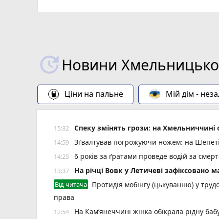
Новини Хмельницьког
Ціни на пальне
Мій дім - нез
Спеку змінять грози: на Хмельниччин
15:32
Зґвалтував погрожуючи ножем: на Шепеті
14:59
6 років за ґратами проведе водій за смер
14:25
На річці Вовк у Летичеві зафіксовано м
13:37
Від читача
Протидія мобінгу (цькуванню) у трудо
права
На Кам’янеччині жінка обікрала рідну баб
12:54