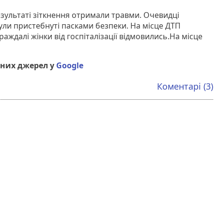
езультаті зіткнення отримали травми. Очевидці
ули пристебнуті пасками безпеки. На місце ДТП
раждалі жінки від госпіталізації відмовились.На місце
них джерел у
Google
Коментарі (3)