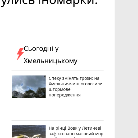
Сьогодні у
Хмельницькому
Спеку змінять грози: на
Хмельниччині оголосили
штормове
попередження
На річці Вовк у Летичеві
зафіксовано масовий мор