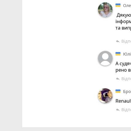
Оле
Дякую 
інформ
та вип
Відп
reply
Юлі
А судя
рено в 
Відп
reply
Бро
Renaul
Відп
reply