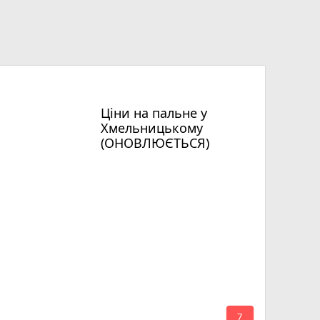
Ціни на пальне у
Хмельницькому
(ОНОВЛЮЄТЬСЯ)
mode_comment
7