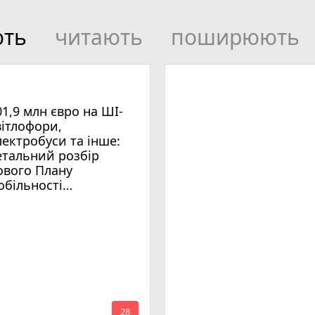
ють
читають
поширюють
01,9 млн євро на ШІ-
вітлофори,
лектробуси та інше:
етальний розбір
ового Плану
обільності
мельницького
mode_comment
28