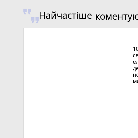
Найчастіше
коменту
1
с
е
д
н
м
Х