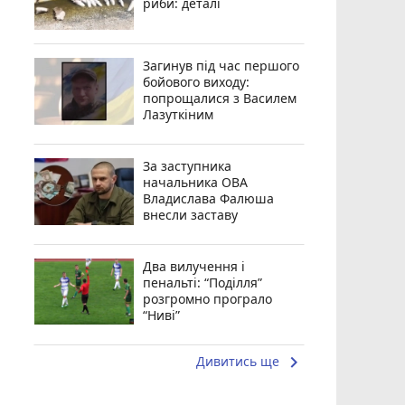
риби: деталі
Загинув під час першого
бойового виходу:
попрощалися з Василем
Лазуткіним
За заступника
начальника ОВА
Владислава Фалюша
внесли заставу
Два вилучення і
пенальті: “Поділля”
розгромно програло
“Ниві”
keyboard_arrow_right
Дивитись ще