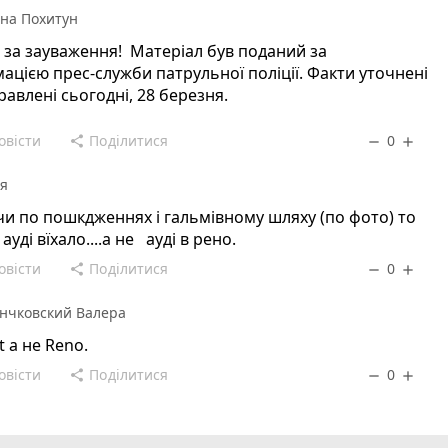
на Похитун
за зауваження! Матеріал був поданий за
ацією прес-служби патрульної поліції. Факти уточнені
равлені сьогодні, 28 березня.
овісти
Поділитися
0
share
remove
add
я
чи по пошкдженнях і гальмівному шляху (по фото) то
ауді вїхало....а не ауді в рено.
овісти
Поділитися
0
share
remove
add
нчковский Валера
t а не Reno.
овісти
Поділитися
0
share
remove
add