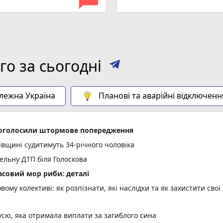
о за сьогодні
алежна Україна
Планові та аварійні відключенн
і оголосили штормове попередження
вщині судитимуть 34-річного чоловіка
тельну ДТП біля Голоскова
асовий мор риби: деталі
вому колективі: як розпізнати, які наслідки та як захистити свої
усю, яка отримала виплати за загиблого сина