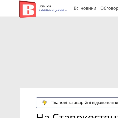
Всім.юа
Всі новини
Обгово
Хмельницький
Планові та аварійні відключення
На Старокостян