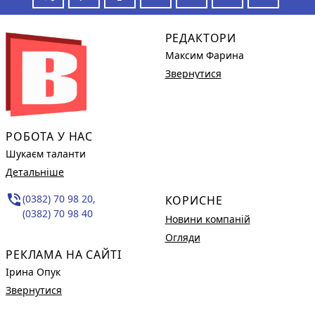
РЕДАКТОРИ
Максим Фарина
Звернутися
РОБОТА У НАС
Шукаєм таланти
Детальніше
phone_in_talk
(0382) 70 98 20,
КОРИСНЕ
(0382) 70 98 40
Новини компаній
Огляди
РЕКЛАМА НА САЙТІ
Ірина Опук
Звернутися