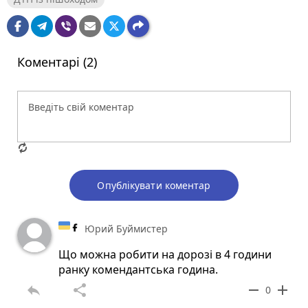
Коментарі (2)
Опублікувати коментар
Юрий Буймистер
Що можна робити на дорозі в 4 години
ранку комендантська година.
reply
share
remove
add
0