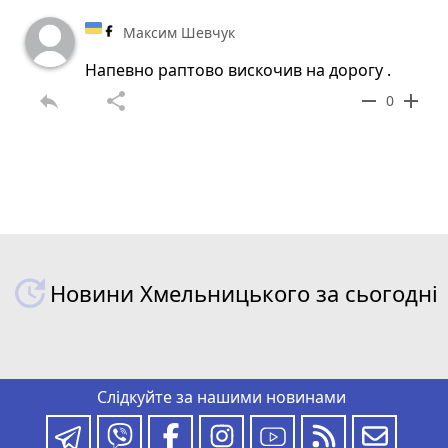
Максим Шевчук
Напевно раптово вискочив на дорогу .
reply
share
remove
add
0
Новини Хмельницького за сьогодні
Слідкуйте за нашими новинами