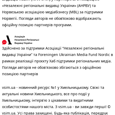
«Незалежні регіональні видавці України» (АНРВУ) та
Норвезькою асоціацією медіабізнесу (MBL) за підтримки
Норвегії. Погляди авторів не обов’язково відображають
офіційну позицію партнерів програми.
Здійснено за підтримки Асоціації “Незалежні регіональні
видавці України” та Foreningen Ukrainian Media Fund Nordic в
рамках реалізації проєкту Хаб підтримки регіональних медіа.
Погляди авторів не обов'язково збігаються з офіційною
позицією партнерів
vsim.ua - новинний ресурс №1 у Хмельницькому. Свіжі та
актуальні новини Хмельницького, все про події у
Хмельницькому, інтерв'ю з цікавими та видатними
особистостями нашого міста. З vsim.ua - ви завжди перші! ©
vsim.ua. Усі права захищені. Будь-яка публiкацiя, передрук