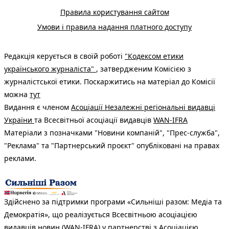
Правила користування сайтом
Умови і правила надання платного доступу
Редакція керується в своїй роботі
"Кодексом етики
українського журналіста"
, затвердженим Комісією з
журналістської етики. Поскаржитись на матеріал до Комісії
можна
тут
Видання є членом
Асоціації Незалежні регіональні видавці
України
та Всесвітньої асоціації видавців
WAN-IFRA
Матеріали з позначками "Новини компаній", "Прес-служба",
"Реклама" та "Партнерський проєкт" опубліковані на правах
реклами.
Здійснено за підтримки програми «Сильніші разом: Медіа та
Демократія», що реалізується Всесвітньою асоціацією
видавців новин (WAN-IFRA) у партнерстві з Асоціацією