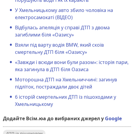
У Хмельницькому авто збило чоловіка на
електросамокаті (ВІДЕО)
Відбулась апеляція у справі ДТП з двома
загиблими біля «Оазису»
Взяли під варту водія BMW, який скоїв
смертельну ДТП біля «Оазису»
«Завжди і всюди вони були разом»: історія пари,
яка загинула в ДТП біля Оазиса
Моторошна ДТП на Хмельниччині: загинув
підліток, постраждали двоє дітей
6 історій смертельних ДТП із пішоходами у
Хмельницькому
Додайте Всім.юа до вибраних джерел у
Google
ДТП із пішоходом