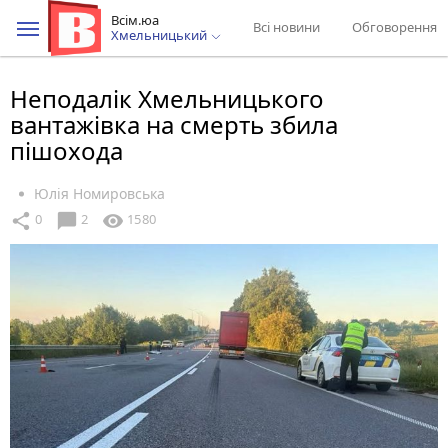
Всім.юа
Всі новини
Обговорення
Хмельницький
Неподалік Хмельницького
вантажівка на смерть збила
пішохода
Юлія Номировська
chat_bubble
share
visibility
0
2
1580