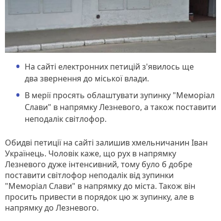
На сайті електронних петицій з'явилось ще
два звернення до міської влади.
В мерії просять облаштувати зупинку "Меморіал
Слави" в напрямку Лезневого, а також поставити
неподалік світлофор.
Обидві петиції на сайті залишив хмельничанин Іван
Українець. Чоловік каже, що рух в напрямку
Лезневого дуже інтенсивний, тому було б добре
поставити світлофор неподалік від зупинки
"Меморіал Слави" в напрямку до міста. Також він
просить привести в порядок цю ж зупинку, але в
напрямку до Лезневого.