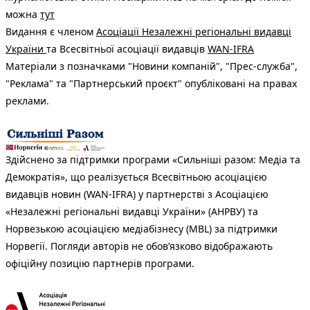
можна
тут
Видання є членом
Асоціації Незалежні регіональні видавці
України
та Всесвітньої асоціації видавців
WAN-IFRA
Матеріали з позначками "Новини компаній", "Прес-служба",
"Реклама" та "Партнерський проєкт" опубліковані на правах
реклами.
Здійснено за підтримки програми «Сильніші разом: Медіа та
Демократія», що реалізується Всесвітньою асоціацією
видавців новин (WAN-IFRA) у партнерстві з Асоціацією
«Незалежні регіональні видавці України» (АНРВУ) та
Норвезькою асоціацією медіабізнесу (MBL) за підтримки
Норвегії. Погляди авторів не обов’язково відображають
офіційну позицію партнерів програми.