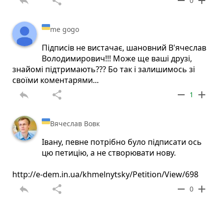
reply
share
remove
add
0
me gogo
Підписів не вистачає, шановний В'ячеслав
Володимирович!!! Може ще ваші друзі,
знайомі підтримають??? Бо так і залишимось зі
своїми коментарями...
reply
share
remove
add
1
Вячеслав Вовк
Івану, певне потрібно було підписати ось
цю петицію, а не створювати нову.
http://e-dem.in.ua/khmelnytsky/Petition/View/698
reply
share
remove
add
0