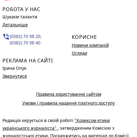
РОБОТА У НАС
Шукаєм таланти
Детальніше
phone_in_talk
(0382) 70 98 20,
КОРИСНЕ
(0382) 70 98 40
Новини компаній
Огляди
РЕКЛАМА НА САЙТІ
Ірина Опук
Звернутися
Правила користування сайтом
Умови і правила надання платного доступу
Редакція керується в своїй роботі
"Кодексом етики
українського журналіста"
, затвердженим Комісією з
журналістської етики. Поскаржитись на матеріал до Комісії