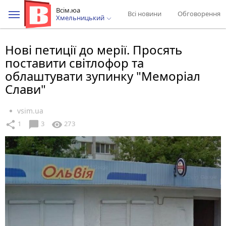
Всім.юа
Всі новини
Обговорення
Хмельницький
Нові петиції до мерії. Просять
поставити світлофор та
облаштувати зупинку "Меморіал
Слави"
vsim.ua
chat_bubble
share
visibility
1
3
273