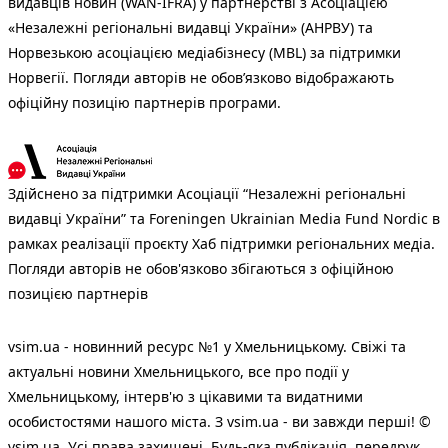
видавців новин (WAN-IFRA) у партнерстві з Асоціацією
«Незалежні регіональні видавці України» (АНРВУ) та
Норвезькою асоціацією медіабізнесу (MBL) за підтримки
Норвегії. Погляди авторів не обов’язково відображають
офіційну позицію партнерів програми.
Здійснено за підтримки Асоціації “Незалежні регіональні
видавці України” та Foreningen Ukrainian Media Fund Nordic в
рамках реалізації проєкту Хаб підтримки регіональних медіа.
Погляди авторів не обов'язково збігаються з офіційною
позицією партнерів
vsim.ua - новинний ресурс №1 у Хмельницькому. Свіжі та
актуальні новини Хмельницького, все про події у
Хмельницькому, інтерв'ю з цікавими та видатними
особистостями нашого міста. З vsim.ua - ви завжди перші! ©
vsim.ua. Усі права захищені. Будь-яка публiкацiя, передрук