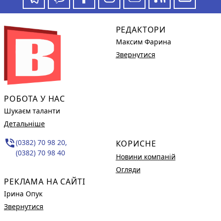
РЕДАКТОРИ
Максим Фарина
Звернутися
РОБОТА У НАС
Шукаєм таланти
Детальніше
phone_in_talk
(0382) 70 98 20,
КОРИСНЕ
(0382) 70 98 40
Новини компаній
Огляди
РЕКЛАМА НА САЙТІ
Ірина Опук
Звернутися