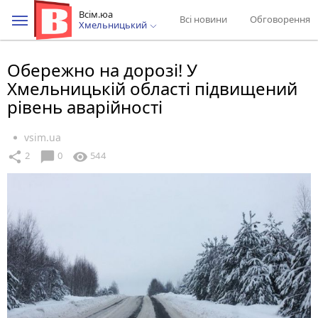
Всім.юа
Всі новини
Обговорення
Хмельницький
Обережно на дорозі! У
Хмельницькій області підвищений
рівень аварійності
vsim.ua
chat_bubble
share
visibility
2
0
544