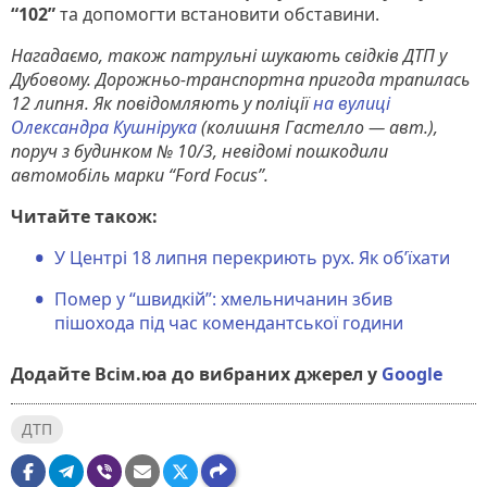
“102”
та допомогти встановити обставини.
Нагадаємо, також патрульні шукають свідків ДТП у
Дубовому. Дорожньо-транспортна пригода трапилась
12 липня. Як повідомляють у поліції
на вулиці
Олександра Кушнірука
(колишня Гастелло — авт.),
поруч з будинком № 10/3, невідомі пошкодили
автомобіль марки “Ford Focus”.
Читайте також:
У Центрі 18 липня перекриють рух. Як об’їхати
Помер у “швидкій”: хмельничанин збив
пішохода під час комендантської години
Додайте Всім.юа до вибраних джерел у
Google
ДТП