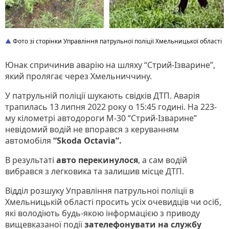
Фото зі сторінки Управління патрульної поліції Хмельницької області
Юнак спричинив аварію на шляху “Стрий-Ізварине”,
який пролягає через Хмельниччину.
У патрульній поліції шукають свідків ДТП. Аварія
трапилась 13 липня 2022 року о 15:45 годині. На 223-
му кілометрі автодороги М-30 “Стрий-Ізварине”
невідомий водій не впорався з керуванням
автомобіля
“Skoda Octavia”.
В результаті
авто перекинулося
, а сам водій
вибрався з легковика та залишив місце ДТП.
Відділ розшуку Управління патрульної поліції в
Хмельницькій області просить усіх очевидців чи осіб,
які володіють будь-якою інформацією з приводу
вищевказаної події
зателефонувати на службу