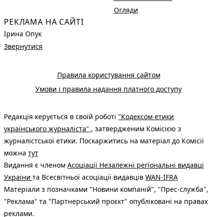
Огляди
РЕКЛАМА НА САЙТІ
Ірина Опук
Звернутися
Правила користування сайтом
Умови і правила надання платного доступу
Редакція керується в своїй роботі
"Кодексом етики
українського журналіста"
, затвердженим Комісією з
журналістської етики. Поскаржитись на матеріал до Комісії
можна
тут
Видання є членом
Асоціації Незалежні регіональні видавці
України
та Всесвітньої асоціації видавців
WAN-IFRA
Матеріали з позначками "Новини компаній", "Прес-служба",
"Реклама" та "Партнерський проєкт" опубліковані на правах
реклами.