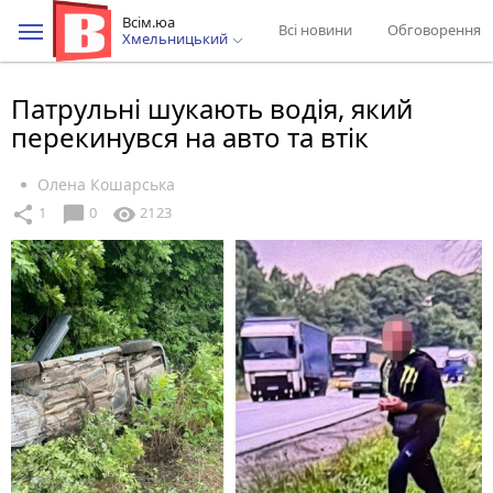
Всім.юа
Всі новини
Обговорення
Хмельницький
Патрульні шукають водія, який
перекинувся на авто та втік
Олена Кошарська
chat_bubble
share
visibility
1
0
2123