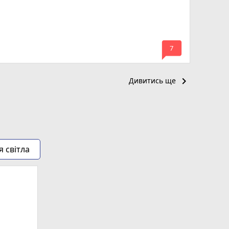
mode_comment
7
keyboard_arrow_right
Дивитись ще
я світла