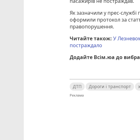
пасажирів не постраждав.
Як зазначили у прес-службі п
оформили протокол за статт
правопорушення.
Читайте також:
У Лезневом
постраждало
Додайте Всім.юа до вибра
ДТП
Дороги і транспорт