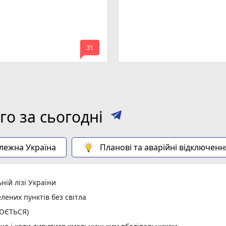
mode_comment
31
о за сьогодні
алежна Україна
Планові та аварійні відключенн
ній лізі України
лених пунктів без світла
ЛЮЄТЬСЯ)