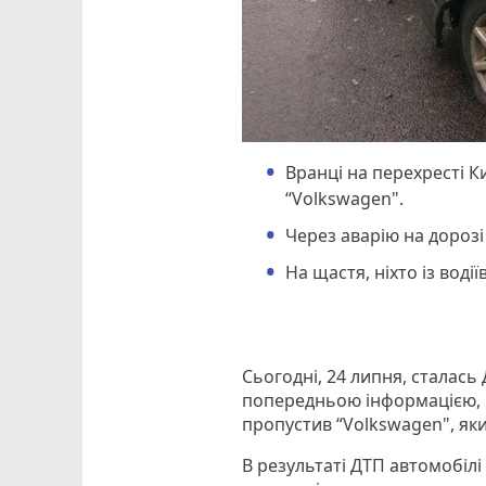
Вранці на перехресті Ки
“Volkswagen".
Через аварію на дорозі
На щастя, ніхто із воді
Сьогодні, 24 липня, сталась
попередньою інформацією, в
пропустив “Volkswagen", який
В результаті ДТП автомобілі