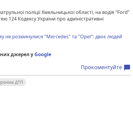
атрульної поліції Хмельницької області, на водія “Ford”
ею 124 Кодексу України про адміністративні
у не розминулися "Merсedes" та "Opel": двоє людей
них джерел у
Google
Прокоментуйте
chat_bubble
хроніка ДТП