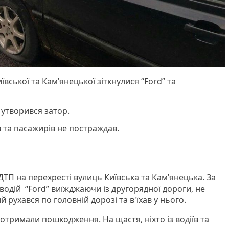
ївської та Кам’янецької зіткнулися “Ford” та
 утворився затор.
їв та пасажирів не постраждав.
 ДТП на перехресті вулиць Київська та Кам’янецька. За
одій “Ford” виїжджаючи із другорядної дороги, не
 рухався по головній дорозі та в'їхав у нього.
 отримали пошкодження. На щастя, ніхто із водіїв та