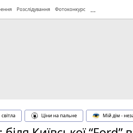
...
рення
Розслідування
Фотоконкурс
 світла
Ціни на пальне
Мій дім - не
біля Київської “Ford” в'