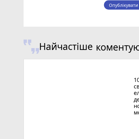
Опублікувати
Найчастіше
коменту
1
с
е
д
н
м
Х