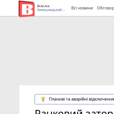
Всім.юа
Всі новини
Обгово
Хмельницький
Планові та аварійні відключення
Ранковий затор: 