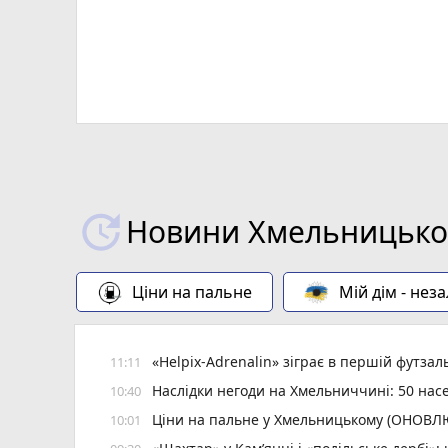
Новини Хмельницьког
Ціни на пальне
Мій дім - нез
«Helpix-Adrenalin» зіграє в першій футзаль
11:11
Наслідки негоди на Хмельниччині: 50 насе
10:40
Ціни на пальне у Хмельницькому (ОНОВ
10:01