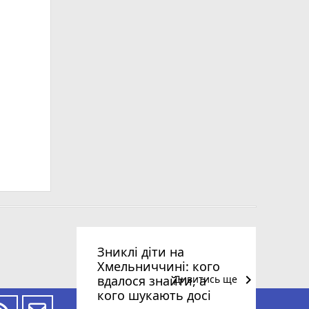
Зниклі діти на
Хмельниччині: кого
keyboard_arrow_right
вдалося знайти, а
Дивитись ще
кого шукають досі