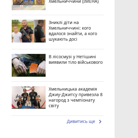
Хмельниччини (ІМЕНА)
Зниклі діти на
Хмельниччині: кого
вдалося знайти, а кого
шукають досі
В лісосмузі у Нетішині
виявили тіло військового
Хмельницька академія
Джиу-Джитсу привезла 8
нагород з чемпіонату
світу
keyboard_arrow_right
Дивитись ще