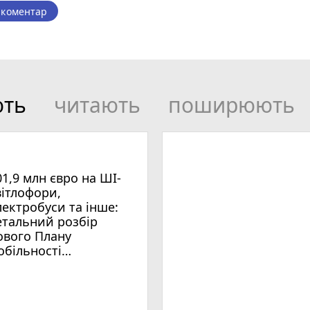
 коментар
ють
читають
поширюють
01,9 млн євро на ШІ-
вітлофори,
лектробуси та інше:
етальний розбір
ового Плану
обільності
мельницького