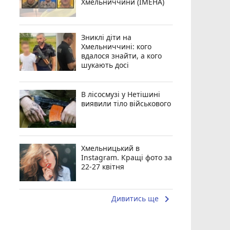
Хмельниччини (ІМЕНА)
Зниклі діти на
Хмельниччині: кого
вдалося знайти, а кого
шукають досі
В лісосмузі у Нетішині
виявили тіло військового
Хмельницький в
Instagram. Кращі фото за
22-27 квітня
keyboard_arrow_right
Дивитись ще