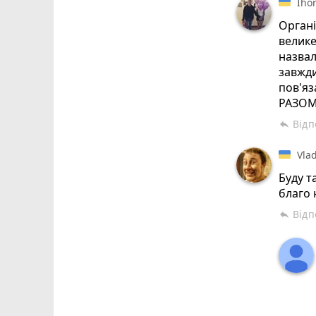
Iho
Органі
велике
назвал
завжди
пов'яз
РАЗОМ
Відп
reply
Vla
Буду т
благо 
Відп
reply