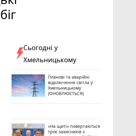
біг
Сьогодні у
Хмельницькому
Планові та аварійні
відключення світла у
Хмельницькому
(ОНОВЛЮЄТЬСЯ)
«На щиті» повертаються
троє захисників з