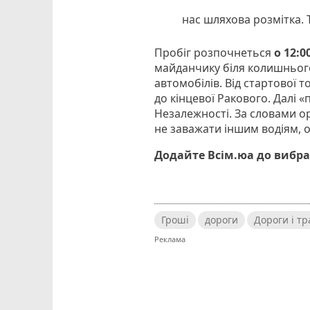
нас шляхова розмітка. Т
Пробіг розпочнеться
о 12:0
майданчику біля колишнього
автомобілів. Від стартової 
до кінцевої Ракового. Далі
Незалежності. За словами ор
не заважати іншим водіям, о
Додайте Всім.юа до вибра
Гроші
дороги
Дороги і т