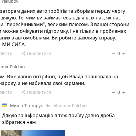
r Yakubov
заторам даних автопробігів та зборів в першу чергу
 дякую. Те, чим ви займаєтесь є для всіх нас, як нас
и "пересічниками", великим плюсом. З вашої сторони
 можна очікувати підтримку, і не тільки в проблемах
аних з автомобілями. Ви робите важливу справу.
 МИ СИЛА.
овісти
Поділитися
0
share
remove
add
dimir Palchin
ам. Вже давно потрібно, щоб Влада працювала на
народу, а не набивала свої кармани.
овісти
Поділитися
0
share
remove
add
Миша Тютюрук
Vladimir Palchin
reply
Дякую за інформацію я теж приїду давно дреба
зібратися нам