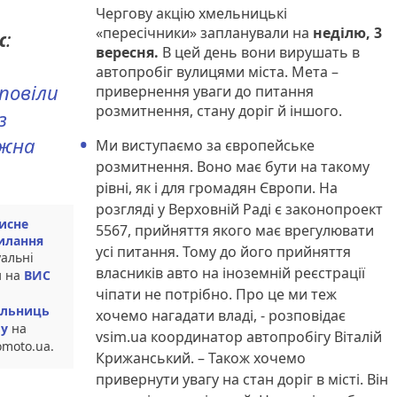
Чергову акцію хмельницькі
«пересічники» запланували на
неділю, 3
ж
:
вересня.
В цей день вони вирушать в
автопробіг вулицями міста. Мета –
зповіли
привернення уваги до питання
розмитнення, стану доріг й іншого.
з
ожна
Ми виступаємо за європейське
розмитнення. Воно має бути на такому
рівні, як і для громадян Європи. На
розгляді у Верховній Раді є законопроект
исне
5567, прийняття якого має врегулювати
илання
усі питання. Тому до його прийняття
уальні
власників авто на іноземній реєстрації
и на
ВИС
чіпати не потрібно. Про це ми теж
льниць
хочемо нагадати владі, - розповідає
у
на
vsim.ua координатор автопробігу Віталій
omoto.ua.
Крижанський. – Також хочемо
привернути увагу на стан доріг в місті. Він