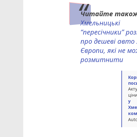
Читайте тако
Хмельницькі
“пересічники” ро
про дешеві авто 
Європи, які не м
розмитнити
Кор
пос
Акт
цін
у
Хме
ком
Aut