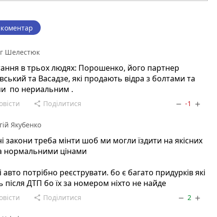
 коментар
г Шелестюк
тання в трьох людях: Порошенко, його партнер
вський та Васадзе, які продають відра з болтами та
ми по нериальним .
овісти
Поділитися
-1
share
remove
add
гій Якубенко
ні закони треба мінти шоб ми могли їздити на якісних
за нормальними цінами
 ці авто потрібно реєструвати. бо є багато придурків які
ь після ДТП бо їх за номером ніхто не найде
овісти
Поділитися
2
share
remove
add