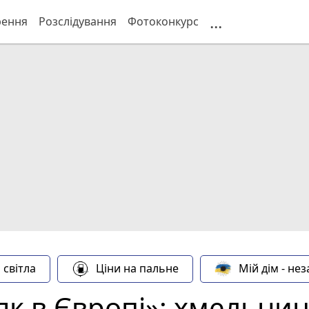
...
рення
Розслідування
Фотоконкурс
 світла
Ціни на пальне
Мій дім - не
як в Європі»: хмельниц