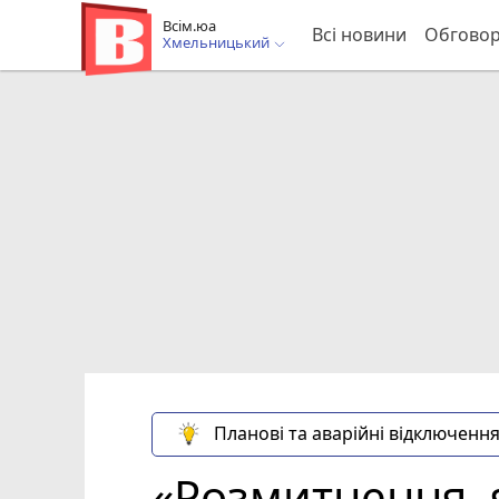
Всім.юа
Всі новини
Обгово
Хмельницький
Планові та аварійні відключення
«Розмитнення, 