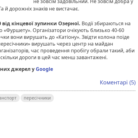
не зовсім задовільний. Не зовсім добра у
а й дорожніх знаків не вистачає.
0
від кінцевої зупинки Озерної.
Водії збираються на
 «Фуршету». Організатори очікують близько 40-60
точки вони вирушать до «Катіону». Звідти колона поїде
 «пересічники» вирушать через центр на майдан
ганізаторів, час проведення пробігу обрали такий, аби
скільки дороги в цей час менш завантажені.
них джерел у
Google
Коментарі (5)
ранспорт
пересічники