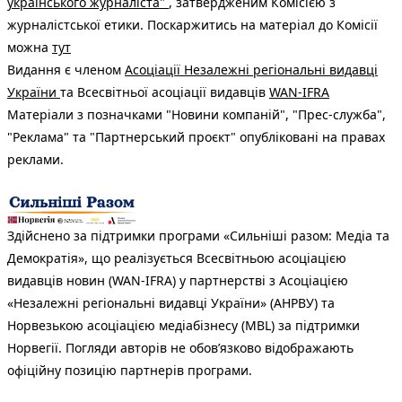
українського журналіста"
, затвердженим Комісією з
журналістської етики. Поскаржитись на матеріал до Комісії
можна
тут
Видання є членом
Асоціації Незалежні регіональні видавці
України
та Всесвітньої асоціації видавців
WAN-IFRA
Матеріали з позначками "Новини компаній", "Прес-служба",
"Реклама" та "Партнерський проєкт" опубліковані на правах
реклами.
Здійснено за підтримки програми «Сильніші разом: Медіа та
Демократія», що реалізується Всесвітньою асоціацією
видавців новин (WAN-IFRA) у партнерстві з Асоціацією
«Незалежні регіональні видавці України» (АНРВУ) та
Норвезькою асоціацією медіабізнесу (MBL) за підтримки
Норвегії. Погляди авторів не обов’язково відображають
офіційну позицію партнерів програми.