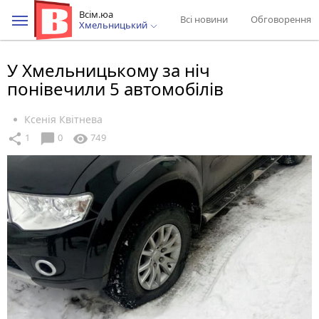
Всім.юа
Всі новини
Обговорення
Хмельницький
У Хмельницькому за ніч
понівечили 5 автомобілів
Ксенія Квітнева
chat_bubble
share
visibility
1
0
749