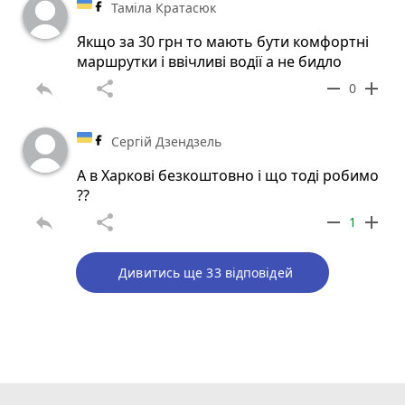
Таміла Кратасюк
Якщо за 30 грн то мають бути комфортні
маршрутки і ввічливі водії а не бидло
reply
share
remove
add
0
Сергій Дзендзель
А в Харкові безкоштовно і що тоді робимо
??
reply
share
remove
add
1
Дивитись ще 33 відповідей