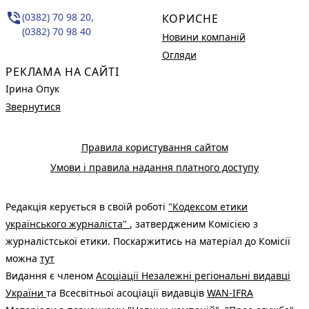
phone_in_talk
(0382) 70 98 20,
КОРИСНЕ
(0382) 70 98 40
Новини компаній
Огляди
РЕКЛАМА НА САЙТІ
Ірина Опук
Звернутися
Правила користування сайтом
Умови і правила надання платного доступу
Редакція керується в своїй роботі
"Кодексом етики
українського журналіста"
, затвердженим Комісією з
журналістської етики. Поскаржитись на матеріал до Комісії
можна
тут
Видання є членом
Асоціації Незалежні регіональні видавці
України
та Всесвітньої асоціації видавців
WAN-IFRA