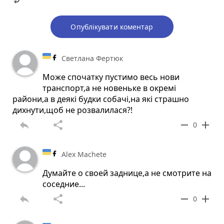
Опублікувати коментар
Светлана Фертюк
Може спочатку пустимо весь нови
транспорт,а не новеньке в окремі
райони,а в деякі будки собачі,на які страшно
дихнути,щоб не розвалилася?!
reply
share
remove
add
0
Alex Machete
Думайте о своей заднице,а не смотрите на
соседние...
reply
share
remove
add
0