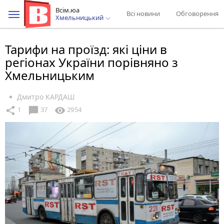
Всім.юа
Всі новини
Обговорення
Хмельницький
Тарифи на проїзд: які ціни в
регіонах України порівняно з
Хмельницьким
Дмитро КАРДАШ
chat_bubble
share
visibility
1
37
2954