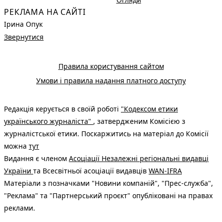
РЕКЛАМА НА САЙТІ
Ірина Опук
Звернутися
Правила користування сайтом
Умови і правила надання платного доступу
Редакція керується в своїй роботі
"Кодексом етики
українського журналіста"
, затвердженим Комісією з
журналістської етики. Поскаржитись на матеріал до Комісії
можна
тут
Видання є членом
Асоціації Незалежні регіональні видавці
України
та Всесвітньої асоціації видавців
WAN-IFRA
Матеріали з позначками "Новини компаній", "Прес-служба",
"Реклама" та "Партнерський проєкт" опубліковані на правах
реклами.