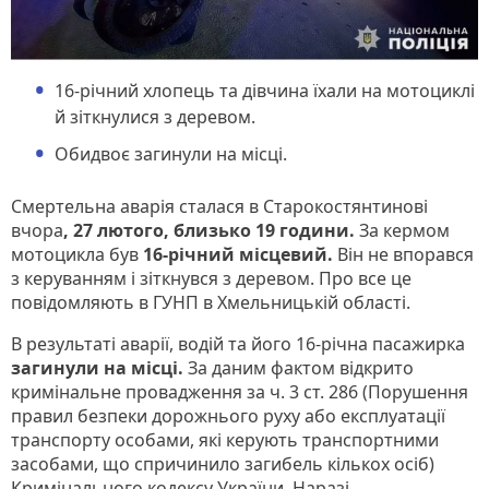
16-річний хлопець та дівчина їхали на мотоциклі
й зіткнулися з деревом.
Обидвоє загинули на місці.
Смертельна аварія сталася в Старокостянтинові
вчора
, 27 лютого, близько 19 години.
За кермом
мотоцикла був
16-річний місцевий.
Він не впорався
з керуванням і зіткнувся з деревом. Про все це
повідомляють в ГУНП в Хмельницькій області.
В результаті аварії, водій та його 16-річна пасажирка
загинули на місці.
За даним фактом відкрито
кримінальне провадження за ч. 3 ст. 286 (Порушення
правил безпеки дорожнього руху або експлуатації
транспорту особами, які керують транспортними
засобами, що спричинило загибель кількох осіб)
Кримінального кодексу України. Наразі