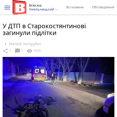
Всім.юа
Всі новини
Обговорення
Хмельницький
У ДТП в Старокостянтинові
загинули підлітки
Матвій Загоруйко
chat_bubble
share
visibility
1
1
1826