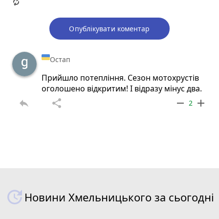
Опублікувати коментар
Остап
Прийшло потепління. Сезон мотохрустів
оголошено відкритим! І відразу мінус два.
reply
share
remove
add
2
Новини Хмельницького за сьогодні