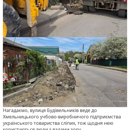
Нагадаємо, вулиця Будівельників веде до
Хмельницького учбово-виробничого підприємства
українського товариства сліпих, тож щодня нею
користуються люди з вадами зору.