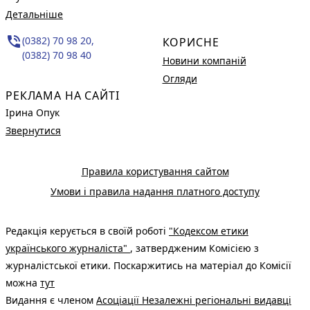
Детальніше
phone_in_talk
(0382) 70 98 20,
КОРИСНЕ
(0382) 70 98 40
Новини компаній
Огляди
РЕКЛАМА НА САЙТІ
Ірина Опук
Звернутися
Правила користування сайтом
Умови і правила надання платного доступу
Редакція керується в своїй роботі
"Кодексом етики
українського журналіста"
, затвердженим Комісією з
журналістської етики. Поскаржитись на матеріал до Комісії
можна
тут
Видання є членом
Асоціації Незалежні регіональні видавці