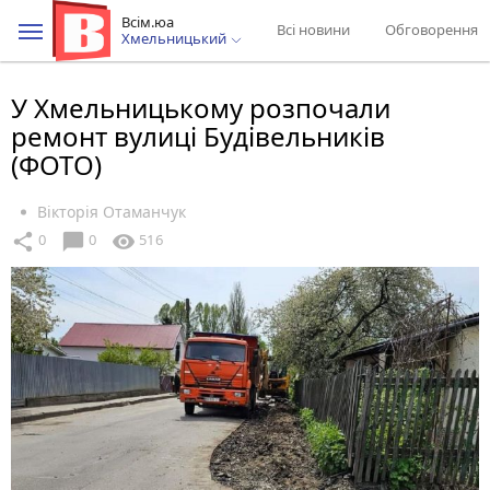
Всім.юа
Всі новини
Обговорення
Хмельницький
У Хмельницькому розпочали
ремонт вулиці Будівельників
(ФОТО)
Вікторія Отаманчук
chat_bubble
share
visibility
0
0
516