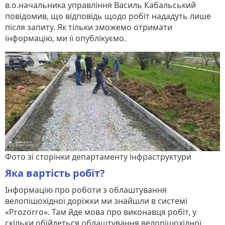
в.о.начальника управління Василь Кабальський
повідомив, що відповідь щодо робіт нададуть лише
після запиту. Як тільки зможемо отримати
інформацію, ми її опублікуємо.
Фото зі сторінки департаменту інфраструктури
Яка вартість робіт?
Інформацію про роботи з облаштування
велопішохідної доріжки ми знайшли в системі
«Prozorro». Там йде мова про виконавця робіт, у
скільки обійдеться облаштування велопішохідної