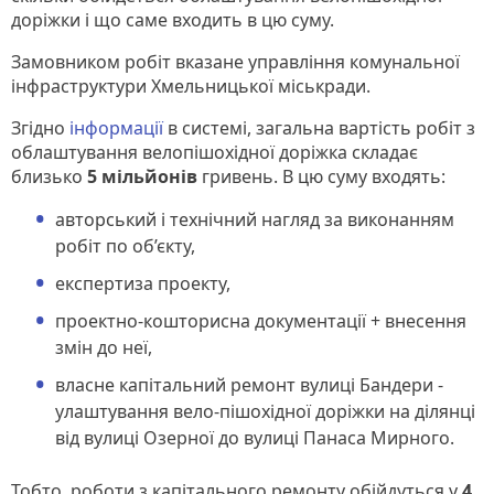
доріжки і що саме входить в цю суму.
Замовником робіт вказане управління комунальної
інфраструктури Хмельницької міськради.
Згідно
інформації
в системі, загальна вартість робіт з
облаштування велопішохідної доріжка складає
близько
5 мільйонів
гривень. В цю суму входять:
авторський і технічний нагляд за виконанням
робіт по об’єкту,
експертиза проекту,
проектно-кошторисна документації + внесення
змін до неї,
власне капітальний ремонт вулиці Бандери -
улаштування вело-пішохідної доріжки на ділянці
від вулиці Озерної до вулиці Панаса Мирного.
Тобто, роботи з капітального ремонту обійдуться у
4