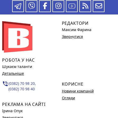
РЕДАКТОРИ
Максим Фарина
Звернутися
РОБОТА У НАС
Шукаєм таланти
Детальніше
phone_in_talk
(0382) 70 98 20,
КОРИСНЕ
(0382) 70 98 40
Новини компаній
Огляди
РЕКЛАМА НА САЙТІ
Ірина Опук
Звернутися