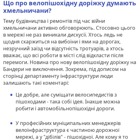
Що про велопішохідну доріжку думають
хмельничани?
Тему будівництва і ремонтів під час війни
хмельничани активно обговорюють. Стосовно цього
в мережі не раз виникали дискусії. Хтось ледь не
щодня скаржиться на вибоїни і ями на дорогах,
незручний заїзд чи відсутність тротуарів, а хтось
вважає, що всі роботи в місті слід відкласти після
перемоги. Новина про нову велопішохідну доріжку на
Бандери не виключення. Зокрема, під дописом на
сторінці департаменту інфраструктури люди
залишають такі коментарі:
Це добре, але суміщати велосипедистів з
пішоходами - така собі ідея. Інакше можна
робити і автомобільнопішохідні дороги.
У професійних муніципальних менеджерів
велоінфраструктура є частиною дорожної
мережі, а у "дібілів" - пішохідної. Але кому я то