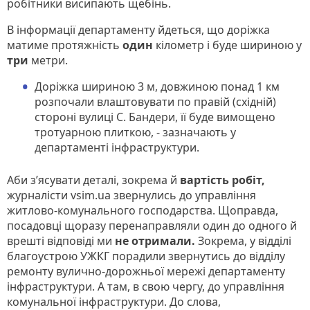
робітники висипають щебінь.
В інформації департаменту йдеться, що доріжка
матиме протяжність
один
кілометр і буде шириною у
три
метри.
Доріжка шириною 3 м, довжиною понад 1 км
розпочали влаштовувати по правій (східній)
стороні вулиці С. Бандери, її буде вимощено
тротуарною плиткою, - зазначають у
департаменті інфраструктури.
Аби з’ясувати деталі, зокрема й
вартість робіт,
журналісти vsim.ua звернулись до управління
житлово-комунального господарства. Щоправда,
посадовці щоразу перенаправляли один до одного й
врешті відповіді ми
не отримали.
Зокрема, у відділі
благоустрою УЖКГ порадили звернутись до відділу
ремонту вулично-дорожньої мережі департаменту
інфраструктури. А там, в свою чергу, до управління
комунальної інфраструктури. До слова,