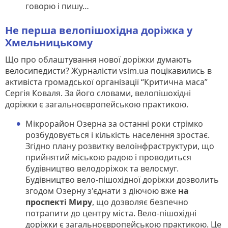
говорю і пишу…
Не перша велопішохідна доріжка у
Хмельницькому
Що про облаштування нової доріжки думають
велосипедисти? Журналісти vsim.ua поцікавились в
активіста громадської організації “Критична маса”
Сергія Коваля. За його словами, велопішохідні
доріжки є загальноєвропейською практикою.
Мікрорайон Озерна за останні роки стрімко
розбудовується і кількість населення зростає.
Згідно плану розвитку велоінфраструктури, що
прийнятий міською радою і проводиться
будівництво велодоріжок та велосмуг.
Будівництво вело-пішохідної доріжки дозволить
згодом Озерну з'єднати з діючою вже
на
проспекті Миру
, що дозволяє безпечно
потрапити до центру міста. Вело-пішохідні
доріжки є загальноєвропейською практикою. Це