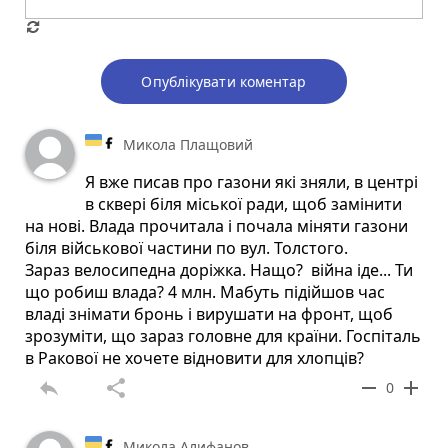
Опублікувати коментар
Микола Плащовий
Я вже писав про газони які зняли, в центрі
в сквері біля міської ради, щоб замінити
на нові. Влада прочитала і почала міняти газони
біля військової частини по вул. Толстого.
Зараз велосипедна доріжка. Нащо? війна іде... Ти
що робиш влада? 4 млн. Мабуть підійшов час
владі знімати бронь і вирушати на фронт, щоб
зрозуміти, що зараз головне для країни. Госпіталь
в Ракової не хочете відновити для хлопців?
reply
share
remove
add
0
Микола Алифанов