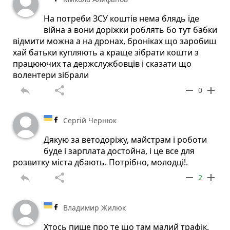
На потреби ЗСУ коштів нема блядь іде
війна а вони доріжки роблять бо тут бабки
відмити можна а на дронах, броніках що заробиш
хай батьки купляють а краще зібрати кошти з
працюючих та держслужбовців і сказати що
волентери зібрали
reply
share
remove
add
0
Сергій Чернюк
Дякую за ветодоріжу, майстрам і роботи
буде і зарплата достойна, і це все для
розвитку міста дбають. Потрібно, молодці!.
reply
share
remove
add
2
Владимир Жилюк
Хтось пише про те що там малий трафік.