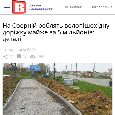
Всім.юа
Всі новини
Обговорення
Хмельницький
На Озерній роблять велопішохідну
доріжку майже за 5 мільйонів:
деталі
Анастасія БЕВЗ
chat_bubble
share
visibility
17
43
1168