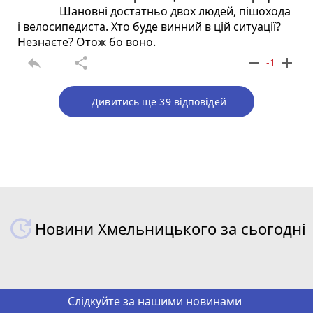
Шановні достатньо двох людей, пішохода
і велосипедиста. Хто буде винний в цій ситуації?
Незнаєте? Отож бо воно.
reply
share
remove
add
-1
Дивитись ще 39 відповідей
Новини Хмельницького за сьогодні
Слідкуйте за нашими новинами