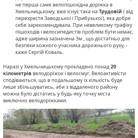
не перша саме велопішохідна доріжка в
Хмельницькому, вже існує така на
Трудовій
( від
перехрестя Заводської і Прибузької), яка добре
себе зарекомендувала. При невеликому трафіку
пішоходів і велосипедистів проблем бути немає,
адже ширина зазначена 3м , що достатньо для
безпеки кожного учасника дорожнього руху, -
каже Сергій Коваль.
Наразі у Хмельницькому прокладено понад
20
кілометрів
велодоріжок і велосмуг. Велоактивісти
сподіваються, що в подальшому їх кількість буде
лише збільшуватись, аби з віддаленого району
можна було дістатись у будь-яку точку міста
виключно велодоріжками.