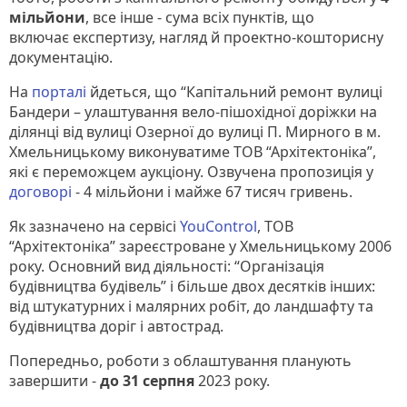
мільйони
, все інше - сума всіх пунктів, що
включає експертизу, нагляд й проектно-кошторисну
документацію.
На
порталі
йдеться, що “Капітальний ремонт вулиці
Бандери – улаштування вело-пішохідної доріжки на
ділянці від вулиці Озерної до вулиці П. Мирного в м.
Хмельницькому виконуватиме ТОВ “Архітектоніка”,
які є переможцем аукціону. Озвучена пропозиція у
договорі
- 4 мільйони і майже 67 тисяч гривень.
Як зазначено на сервісі
YouControl
, ТОВ
“Архітектоніка” зареєстроване у Хмельницькому 2006
року. Основний вид діяльності: “Організація
будівництва будівель” і більше двох десятків інших:
від штукатурних і малярних робіт, до ландшафту та
будівництва доріг і автострад.
Попередньо, роботи з облаштування планують
завершити -
до 31 серпня
2023 року.