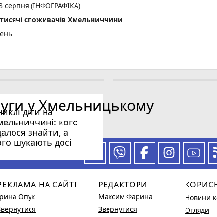
 8 серпня (ІНФОГРАФІКА)
2 тисячі споживачів Хмельниччини
день
огода: град, грози та шквали
и за недостовірне декларування
луги у Хмельницькому
никлі діти на
мельниччині: кого
далося знайти, а
ого шукають досі
 за нашими новинами
РЕКЛАМА НА САЙТІ
РЕДАКТОРИ
КОРИС
Ірина Опук
Максим Фарина
Новини к
Звернутися
Звернутися
Огляди