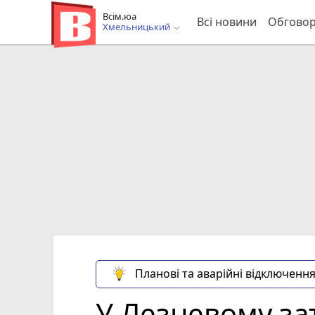
Всім.юа
Всі новини
Обгово
Хмельницький
Планові та аварійні відключення
У Лезневому за