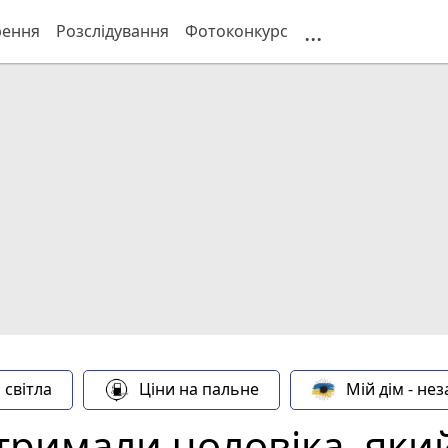
...
рення
Розслідування
Фотоконкурс
 світла
Ціни на пальне
Мій дім - не
тримали чоловіка, яки