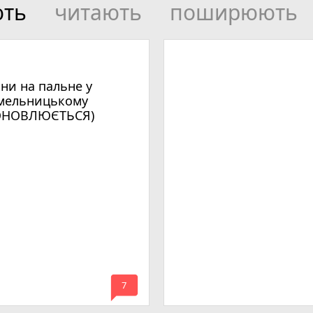
ють
читають
поширюють
іни на пальне у
мельницькому
ОНОВЛЮЄТЬСЯ)
mode_comment
7