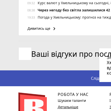
Курс валют у Хмельницькому на сьогодні,
09:32
Через негоду без світла залишилися 4
08:38
Погода у Хмельницькому: прогноз на тиж
19:33
У Хмельницькому та області погіршиться п
18:32
keyboard_arrow_right
Дивитись ще
Депутатку Славутської міськради засудил
17:36
Крупі знову продовжили запобіжний захід
16:41
Ваші відгуки про пос
З
Х
в
к
Слідкуйте
РОБОТА У НАС
Шукаєм таланти
Детальніше