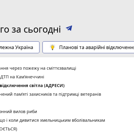
о за сьогодні
алежна Україна
Планові та аварійні відключенн
ання через пожежу на сміттєзвалищі
 ДТП на Кам’янеччині
відключення світла (АДРЕСИ)
ений пам’яті захисників та підтримці ветеранів
конний вилов риби
: що і коли дивитися хмельницьким вболівальникам
ЛЮЄТЬСЯ)