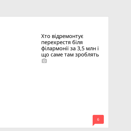
Хто відремонтує
перехрестя біля
філармонії за 3,5 млн і
що саме там зроблять
photo_camera
mode_comment
6