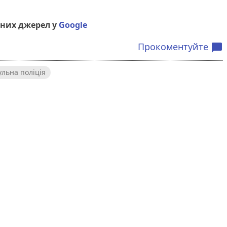
них джерел у
Google
Прокоментуйте
chat_bubble
ульна поліція