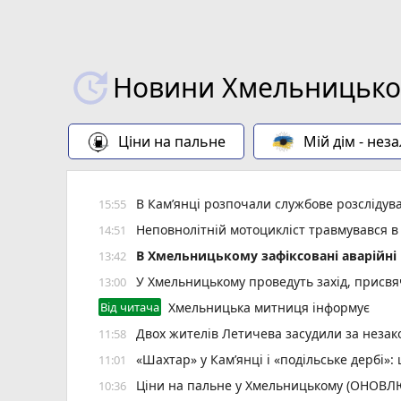
Новини Хмельницьког
Ціни на пальне
Мій дім - нез
В Кам’янці розпочали службове розслідув
15:55
Неповнолітній мотоцикліст травмувався в
14:51
В Хмельницькому зафіксовані аварійні 
13:42
У Хмельницькому проведуть захід, присвяч
13:00
Від читача
Хмельницька митниця інформує
Двох жителів Летичева засудили за неза
11:58
«Шахтар» у Камʼянці і «подільське дербі»
11:01
Ціни на пальне у Хмельницькому (ОНОВ
10:36