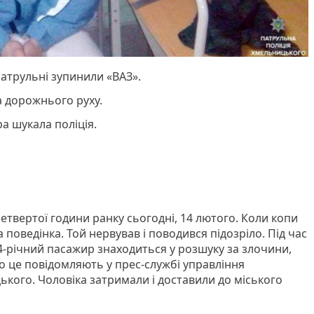
атрульні зупинили «ВАЗ».
 дорожнього руху.
ра шукала поліція.
етвертої години ранку сьогодні, 14 лютого. Коли копи
а поведінка. Той нервував і поводився підозріло. Під час
4-річний пасажир знаходиться у розшуку за злочини,
о це повідомляють у прес-службі управління
ького. Чоловіка затримали і доставили до міського