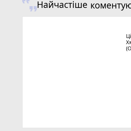
Найчастіше
коменту
Ц
Х
(