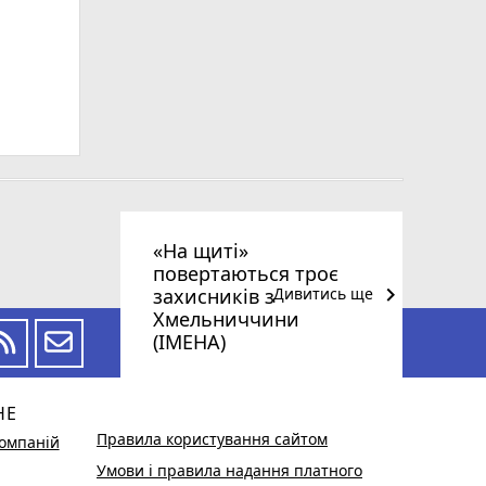
«На щиті»
повертаються троє
keyboard_arrow_right
захисників з
Дивитись ще
Хмельниччини
(ІМЕНА)
НЕ
Правила користування сайтом
омпаній
Умови і правила надання платного