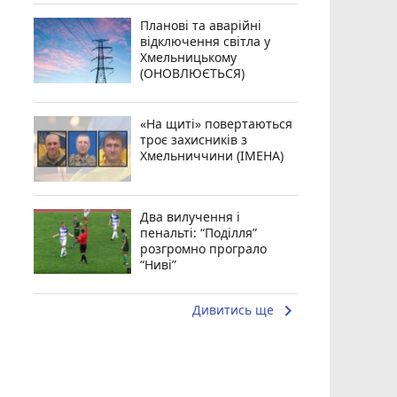
Планові та аварійні
відключення світла у
Хмельницькому
(ОНОВЛЮЄТЬСЯ)
«На щиті» повертаються
троє захисників з
Хмельниччини (ІМЕНА)
Два вилучення і
пенальті: “Поділля”
розгромно програло
“Ниві”
keyboard_arrow_right
Дивитись ще