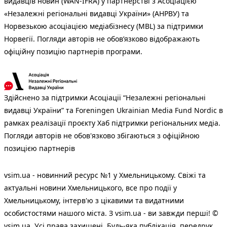
видавців новин (WAN-IFRA) у партнерстві з Асоціацією
«Незалежні регіональні видавці України» (АНРВУ) та
Норвезькою асоціацією медіабізнесу (MBL) за підтримки
Норвегії. Погляди авторів не обов’язково відображають
офіційну позицію партнерів програми.
Здійснено за підтримки Асоціації “Незалежні регіональні
видавці України” та Foreningen Ukrainian Media Fund Nordic в
рамках реалізації проєкту Хаб підтримки регіональних медіа.
Погляди авторів не обов'язково збігаються з офіційною
позицією партнерів
vsim.ua - новинний ресурс №1 у Хмельницькому. Свіжі та
актуальні новини Хмельницького, все про події у
Хмельницькому, інтерв'ю з цікавими та видатними
особистостями нашого міста. З vsim.ua - ви завжди перші! ©
vsim.ua. Усі права захищені. Будь-яка публiкацiя, передрук