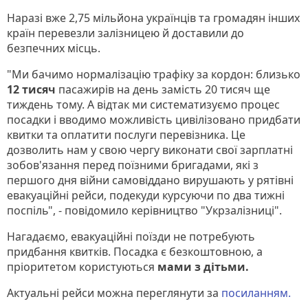
Наразі вже 2,75 мільйона українців та громадян інших
країн перевезли залізницею й доставили до
безпечних місць.
"Ми бачимо нормалізацію трафіку за кордон: близько
12 тисяч
пасажирів на день замість 20 тисяч ще
тиждень тому. А відтак ми систематизуємо процес
посадки і вводимо можливість цивілізовано придбати
квитки та оплатити послуги перевізника. Це
дозволить нам у свою чергу виконати свої зарплатні
зобов'язання перед поїзними бригадами, які з
першого дня війни самовіддано вирушають у рятівні
евакуаційні рейси, подекуди курсуючи по два тижні
поспіль", - повідомило керівництво "Укрзалізниці".
Нагадаємо, евакуаційні поїзди не потребують
придбання квитків. Посадка є безкоштовною, а
пріоритетом користуються
мами з дітьми.
Актуальні рейси можна переглянути за
посиланням.