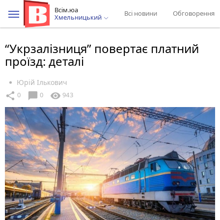
Всім.юа
Всі новини
Обговорення
Хмельницький
“Укрзалізниця” повертає платний
проїзд: деталі
Юрій Ількович
chat_bubble
share
visibility
0
0
943