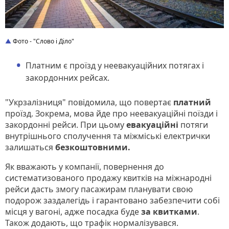
Фото - "Слово і Діло"
Платним є проїзд у неевакуаційних потягах і
закордонних рейсах.
"Укрзалізниця" повідомила, що повертає
платний
проїзд. Зокрема, мова йде про неевакуаційні поїзди і
закордонні рейси. При цьому
евакуаційні
потяги
внутрішнього сполучення та міжміські електрички
залишаться
безкоштовними.
Як вважають у компанії, повернення до
систематизованого продажу квитків на міжнародні
рейси дасть змогу пасажирам планувати свою
подорож заздалегідь і гарантовано забезпечити собі
місця у вагоні, адже посадка буде
за квитками
.
Також додають, що трафік нормалізувався.