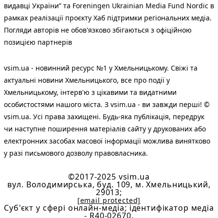
видавці України” та Foreningen Ukrainian Media Fund Nordic в
рамках реалізації проєкту Хаб підтримки регіональних медіа.
Погляди авторів не обов'язково збігаються з офіційною
позицією партнерів
vsim.ua - новинний ресурс №1 у Хмельницькому. Свіжі та
актуальні новини Хмельницького, все про події у
Хмельницькому, інтерв'ю з цікавими та видатними
особистостями нашого міста. З vsim.ua - ви завжди перші! ©
vsim.ua. Усі права захищені. Будь-яка публiкацiя, передрук
чи наступне поширення матеріалів сайту у друкованих або
електронних засобах масової інформації можлива винятково
у разі письмового дозволу правовласника.
©2017-2025 vsim.ua
вул. Володимирська, буд. 109, м. Хмельницький,
29013;
[email protected]
Cуб'єкт у сфері онлайн-медіа; ідентифікатор медіа
- R40-02670.