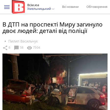
Всім.юа
Всі новини
Обговорення
Хмельницький
В ДТП на проспекті Миру загинуло
двоє людей: деталі від поліції
Пилип Васильчук
chat_bubble
share
visibility
6
58
7504