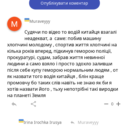
Опублікувати коментар
Muraveyyy
Судячи по відео то водій китайця взагалі
неадекват, а саме: побив машину
хлопчині молодому , спортив життя хлопчині на
кілька років вперед, підкинув геморою поліції,
прокуратурі, судам, забрав життя невинної
людини а само взяло і просто здохло заливши
після себе купу геморою нормальним людям , от
як назвати того водія китайця , блін краще
промовчу бо таких слів навіть не знаю як би я
хотів назвати його , тьху непотрібні такі виродки
на планеті Земля
reply
share
remove
add
0
Irina Irochka Irusya
Muraveyyy
reply