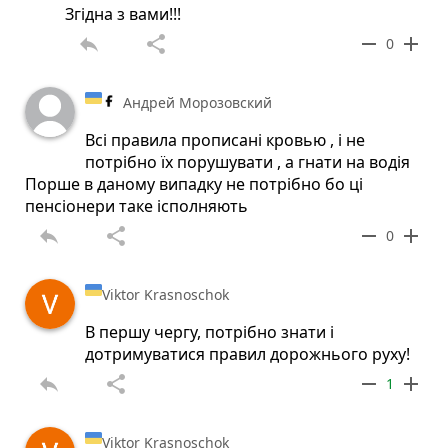
Згідна з вами!!!
reply
share
remove
add
0
Андрей Морозовский
Всі правила прописані кровью , і не
потрібно їх порушувати , а гнати на водія
Порше в даному випадку не потрібно бо ці
пенсіонери таке ісполняють
reply
share
remove
add
0
Viktor Krasnoschok
В першу чергу, потрібно знати і
дотримуватися правил дорожнього руху!
reply
share
remove
add
1
Viktor Krasnoschok