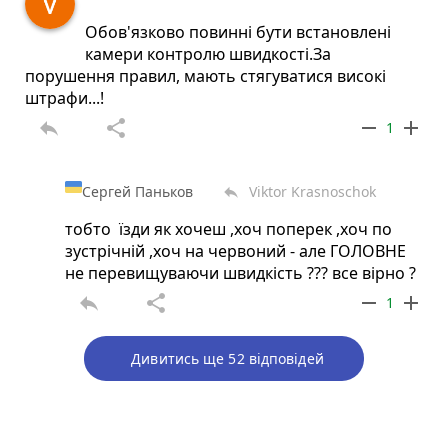
Обов'язково повинні бути встановлені
камери контролю швидкості.За
порушення правил, мають стягуватися високі
штрафи...!
reply
share
remove
add
1
Сергей Паньков
Viktor Krasnoschok
reply
тобто їзди як хочеш ,хоч поперек ,хоч по
зустрічній ,хоч на червоний - але ГОЛОВНЕ
не перевищуваючи швидкість ??? все вірно ?
reply
share
remove
add
1
Дивитись ще 52 відповідей