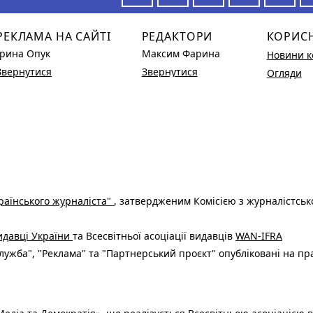
РЕКЛАМА НА САЙТІ
РЕДАКТОРИ
КОРИС
Ірина Опук
Максим Фарина
Новини к
Звернутися
Звернутися
Огляди
раїнського журналіста"
, затвердженим Комісією з журналістськ
видавці України
та Всесвітньої асоціації видавців
WAN-IFRA
ужба", "Реклама" та "Партнерський проєкт" опубліковані на пр