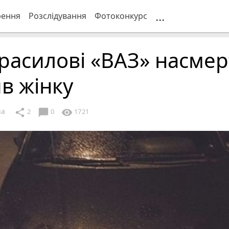
...
рення
Розслідування
Фотоконкурс
расилові «ВАЗ» насмер
в жінку
ua
chat_bubble
share
visibility
2
0
1721