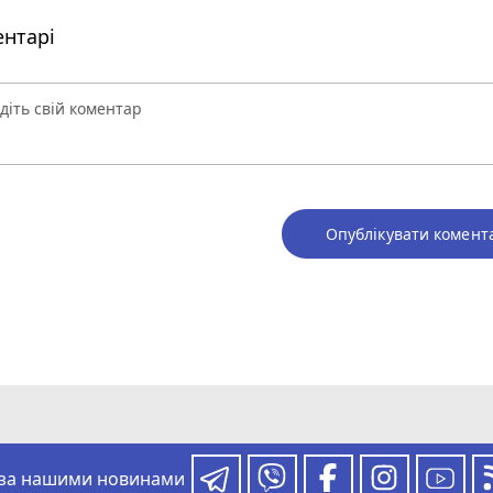
нтарі
Опублікувати комент
 за нашими новинами