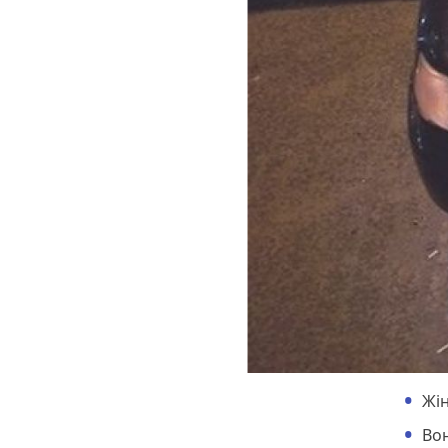
Жін
Вон