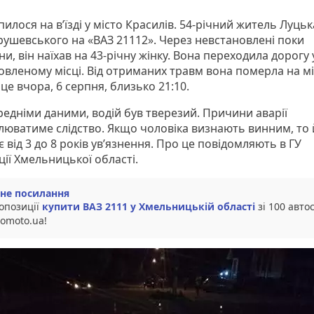
илося на в’їзді у місто Красилів. 54-річний житель Луцьк
Грушевського на «ВАЗ 21112». Через невстановлені поки
и, він наїхав на 43-річну жінку. Вона переходила дорогу 
овленому місці. Від отриманих травм вона померла на мі
це вчора, 6 серпня, близько 21:10.
редніми даними, водій був тверезий. Причини аварії
люватиме слідство. Якщо чоловіка визнають винним, то
 від 3 до 8 років ув’язнення. Про це повідомляють в ГУ
ії Хмельницької області.
не посилання
ропозиції
купити ВАЗ 2111 у Хмельницькій області
зі 100 авто
tomoto.ua!