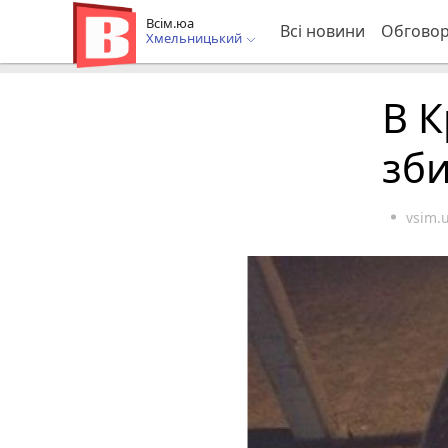
Всім.юа
Всі новини
Обгово
Хмельницький
В К
зби
vsim.