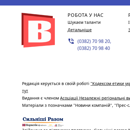
РОБОТА У НАС
Шукаєм таланти
Детальніше
phone_in_talk
(0382) 70 98 20,
(0382) 70 98 40
Редакція керується в своїй роботі
"Кодексом етики ук
тут
Видання є членом
Асоціації Незалежні регіональні 
Матеріали з позначками "Новини компаній", "Прес-сл