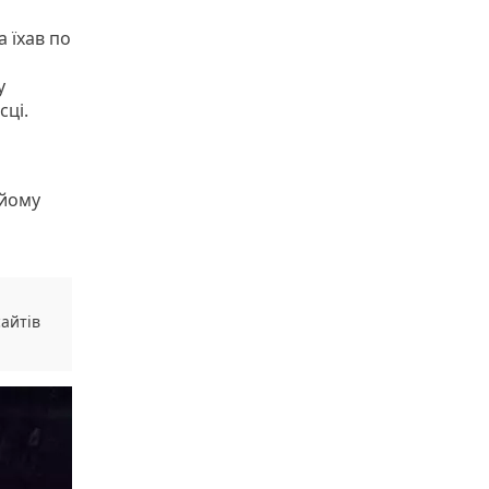
а їхав по
у
сці.
 йому
сайтів