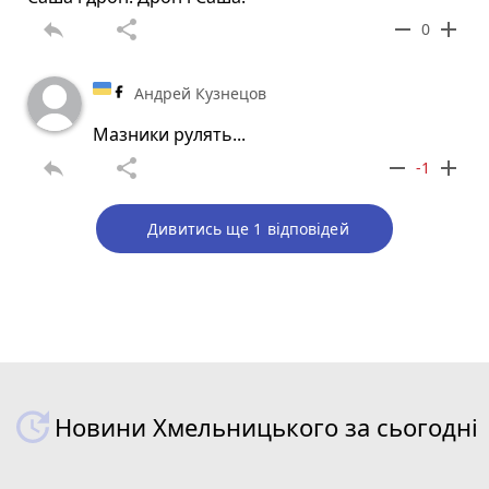
reply
share
remove
add
0
Андрей Кузнецов
Мазники рулять...
reply
share
remove
add
-1
Дивитись ще 1 відповідей
Новини Хмельницького за сьогодні