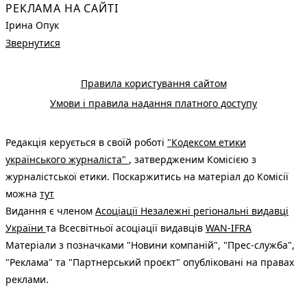
РЕКЛАМА НА САЙТІ
Ірина Опук
Звернутися
Правила користування сайтом
Умови і правила надання платного доступу
Редакція керується в своїй роботі
"Кодексом етики
українського журналіста"
, затвердженим Комісією з
журналістської етики. Поскаржитись на матеріал до Комісії
можна
тут
Видання є членом
Асоціації Незалежні регіональні видавці
України
та Всесвітньої асоціації видавців
WAN-IFRA
Матеріали з позначками "Новини компаній", "Прес-служба",
"Реклама" та "Партнерський проєкт" опубліковані на правах
реклами.