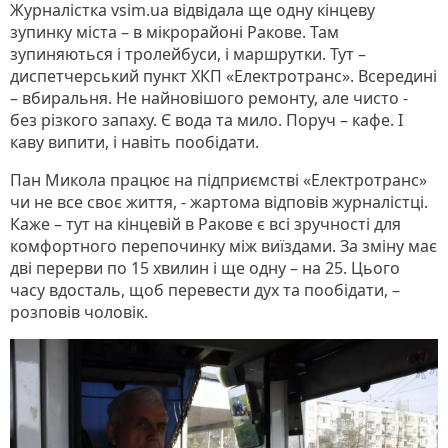
Журналістка vsim.ua відвідала ще одну кінцеву
зупинку міста – в мікрорайоні Ракове. Там
зупиняються і тролейбуси, і маршрутки. Тут –
диспетчерський пункт ХКП «Електротранс». Всередині
– вбиральня. Не найновішого ремонту, але чисто -
без різкого запаху. Є вода та мило. Поруч – кафе. І
каву випити, і навіть пообідати.
Пан Микола працює на підприємстві «Електротранс»
чи не все своє життя, - жартома відповів журналістці.
Каже – тут на кінцевій в Ракове є всі зручності для
комфортного перепочинку між виїздами. За зміну має
дві перерви по 15 хвилин і ще одну – на 25. Цього
часу вдосталь, щоб перевести дух та пообідати, –
розповів чоловік.