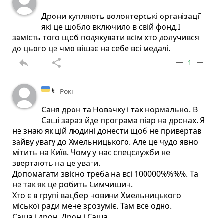
Дрони купляють волонтерські організації
які це шобло включило в свій фонд.І
замість того щоб подякувати всім хто долучився
до цього це чмо вішає на себе всі медалі.
reply
share
remove
add
1
Рокі
Саня дрон та Новачку і так нормально. В
Саші зараз йде програма піар на дронах. Я
не знаю як цій людині донести щоб не привертав
зайву увагу до Хмельницького. Але це чудо явно
мітить на Київ. Чому у нас спецслужби не
звертають на це уваги.
Допомагати звісно треба на всі 100000%%%%. Та
не так як це робить Симчишин.
Хто є в групі вацбер новини Хмельницького
міської ради мене зрозуміє. Там все одно.
Саша і дрон. Дрон і Саша.