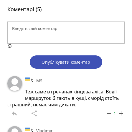
Коментарі (5)
Опублікувати коментар
MS
Теж саме в гречанах кінцева аліса. Водії
маршруток бігають в кущі, сморід стоїть
страшний, немає чим дихати.
reply
share
remove
add
1
Vladimir