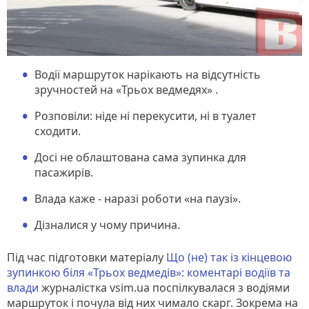
Водії маршруток нарікають на відсутність
зручностей на «Трьох ведмедях» .
Розповіли: ніде ні перекусити, ні в туалет
сходити.
Досі не облаштована сама зупинка для
пасажирів.
Влада каже - наразі роботи «на паузі».
Дізналися у чому причина.
Під час підготовки матеріалу
Що (не) так із кінцевою
зупинкою біля «Трьох ведмедів»: коментарі водіїв та
влади
журналістка vsim.ua поспілкувалася з водіями
маршруток і почула від них чимало скарг. Зокрема на