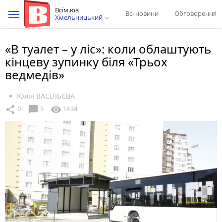
Всім.юа
Всі новини
Обговорення
Хмельницький
«В туалет – у ліс»: коли облаштують
кінцеву зупинку біля «Трьох
ведмедів»
Юлія ВАСІЛЬЄВА
chat_bubble
share
visibility
0
5
1434