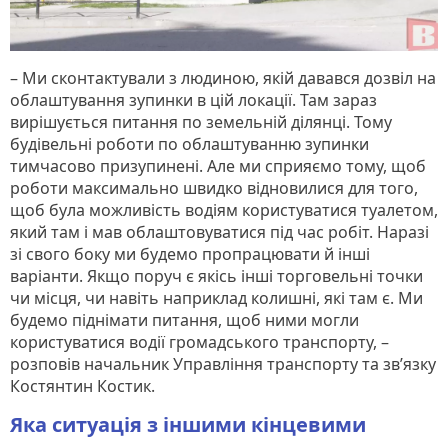
– Ми сконтактували з людиною, якій давався дозвіл на
облаштування зупинки в цій локації. Там зараз
вирішується питання по земельній ділянці. Тому
будівельні роботи по облаштуванню зупинки
тимчасово призупинені. Але ми сприяємо тому, щоб
роботи максимально швидко відновилися для того,
щоб була можливість водіям користуватися туалетом,
який там і мав облаштовуватися під час робіт. Наразі
зі свого боку ми будемо пропрацювати й інші
варіанти. Якщо поруч є якісь інші торговельні точки
чи місця, чи навіть наприклад колишні, які там є. Ми
будемо піднімати питання, щоб ними могли
користуватися водії громадського транспорту, –
розповів начальник Управління транспорту та зв’язку
Костянтин Костик.
Яка ситуація з іншими кінцевими