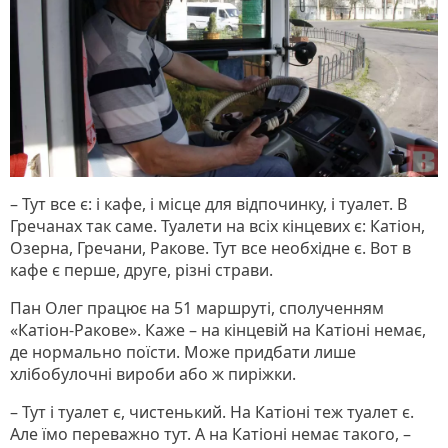
– Тут все є: і кафе, і місце для відпочинку, і туалет. В
Гречанах так саме. Туалети на всіх кінцевих є: Катіон,
Озерна, Гречани, Ракове. Тут все необхідне є. Вот в
кафе є перше, друге, різні страви.
Пан Олег працює на 51 маршруті, сполученням
«Катіон-Ракове». Каже – на кінцевій на Катіоні немає,
де нормально поїсти. Може придбати лише
хлібобулочні вироби або ж пиріжки.
– Тут і туалет є, чистенький. На Катіоні теж туалет є.
Але їмо переважно тут. А на Катіоні немає такого, –