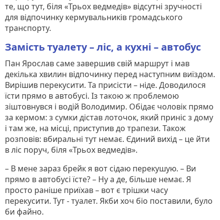
те, що тут, біля «Трьох ведмедів» відсутні зручності
для відпочинку кермувальників громадського
транспорту.
Замість туалету – ліс, а кухні – автобус
Пан Ярослав саме завершив свій маршрут і мав
декілька хвилин відпочинку перед наступним виїздом.
Вирішив перекусити. Та присісти – ніде. Доводилося
їсти прямо в автобусі. Із такою ж проблемою
зіштовнувся і водій Володимир. Обідає чоловік прямо
за кермом: з сумки дістав лоточок, який приніс з дому
і там же, на місці, приступив до трапези. Також
розповів: вбиральні тут немає. Єдиний вихід – це йти
в ліс поруч, біля «Трьох ведмедів».
– В мене зараз брейк я вот сідаю перекушую. – Ви
прямо в автобусі їсте? – Ну а де, більше немає. Я
просто раніше приїхав – вот є трішки часу
перекусити. Тут - туалет. Якби хоч біо поставили, було
би файно.