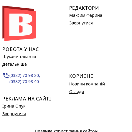
РЕДАКТОРИ
Максим Фарина
Звернутися
РОБОТА У НАС
Шукаєм таланти
Детальніше
phone_in_talk
(0382) 70 98 20,
КОРИСНЕ
(0382) 70 98 40
Новини компаній
Огляди
РЕКЛАМА НА САЙТІ
Ірина Опук
Звернутися
Правила користування сайтом