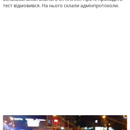
тест відмовився. На нього склали адмінпротоколи.