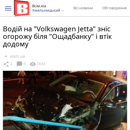
Всім.юа
Всі новини
Обговорення
Хмельницький
Водій на "Volkswagen Jetta" зніс
огорожу біля "Ощадбанку" і втік
додому
vsim.ua
chat_bubble
share
visibility
2
0
1643