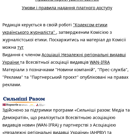
Умови і правила надання платного доступу
Редакція керується в своїй роботі
"Кодексом етики
українського журналіста"
, затвердженим Комісією з
журналістської етики. Поскаржитись на матеріал до Комісії
можна
тут
Видання є членом
Асоціації Незалежні регіональні видавці
України
та Всесвітньої асоціації видавців
WAN-IFRA
Матеріали з позначками "Новини компаній", "Прес-служба",
"Реклама" та "Партнерський проєкт" опубліковані на правах
реклами.
Здійснено за підтримки програми «Сильніші разом: Медіа та
Демократія», що реалізується Всесвітньою асоціацією
видавців новин (WAN-IFRA) у партнерстві з Асоціацією
«Незалежні регіональні видавці України» (АНРВУ) та