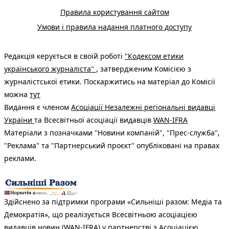
Правила користування сайтом
Умови і правила надання платного доступу
Редакція керується в своїй роботі
"Кодексом етики
українського журналіста"
, затвердженим Комісією з
журналістської етики. Поскаржитись на матеріал до Комісії
можна
тут
Видання є членом
Асоціації Незалежні регіональні видавці
України
та Всесвітньої асоціації видавців
WAN-IFRA
Матеріали з позначками "Новини компаній", "Прес-служба",
"Реклама" та "Партнерський проєкт" опубліковані на правах
реклами.
Здійснено за підтримки програми «Сильніші разом: Медіа та
Демократія», що реалізується Всесвітньою асоціацією
видавців новин (WAN-IFRA) у партнерстві з Асоціацією