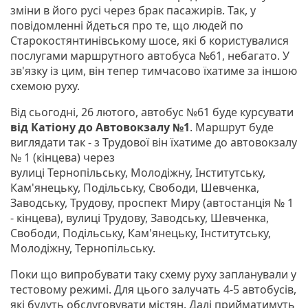
зміни в його русі через брак пасажирів. Так, у
повідомленні йдеться про те, що людей по
Старокостянтинівському шосе, які б користувалися
послугами маршрутного автобуса №61, небагато. У
зв'язку із цим, він тепер тимчасово їхатиме за іншою
схемою руху.
Від сьогодні, 26 лютого, автобус №61 буде курсувати
від Катіону до Автовокзалу №1
. Маршрут буде
виглядати так - з Трудової він їхатиме до автовокзалу
№ 1 (кінцева) через
вулиці Тернопільську, Молодіжну, Інститутську,
Кам'янецьку, Подільську, Свободи, Шевченка,
Заводську, Трудову, проспект Миру (автостанція № 1
- кінцева), вулиці Трудову, Заводську, Шевченка,
Свободи, Подільську, Кам'янецьку, Інститутську,
Молодіжну, Тернопільську.
Поки що випробувати таку схему руху запланували у
тестовому режимі. Для цього залучать 4-5 автобусів,
які будуть обслуговувати містян. Далі прийматимуть