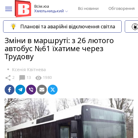
Всім.юа
Всі новини
Обговорення
Хмельницький
Планові та аварійні відключення світла
Зміни в маршруті: з 26 лютого
автобус №61 їхатиме через
Трудову
Ксенія Квітнева
chat_bubble
share
visibility
2
13
1980