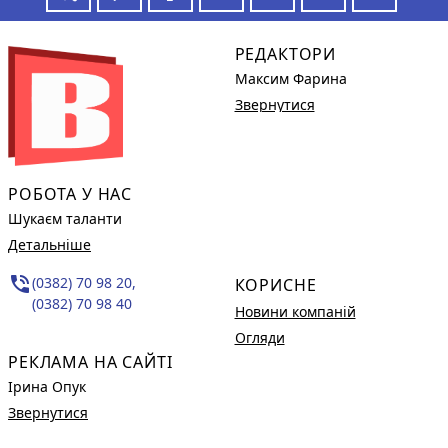
РЕДАКТОРИ
Максим Фарина
Звернутися
РОБОТА У НАС
Шукаєм таланти
Детальніше
phone_in_talk
(0382) 70 98 20,
КОРИСНЕ
(0382) 70 98 40
Новини компаній
Огляди
РЕКЛАМА НА САЙТІ
Ірина Опук
Звернутися