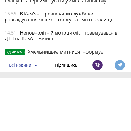
планують перейменувати у Хмельницькому
15:55
В Кам’янці розпочали службове
розслідування через пожежу на сміттєзвалищі
14:51
Неповнолітній мотоцикліст травмувався в
ДТП на Кам’янеччині
Хмельницька митниця інформує
Від читача
Всі новини
Підпишись