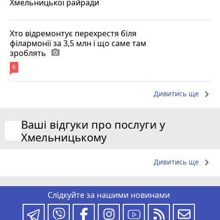
Хмельницької райради
Хто відремонтує перехрестя біля
філармонії за 3,5 млн і що саме там
зроблять
photo_camera
6
keyboard_arrow_right
Дивитись ще
Ваші відгуки про послуги у
Хмельницькому
keyboard_arrow_right
Дивитись ще
Слідкуйте за нашими новинами