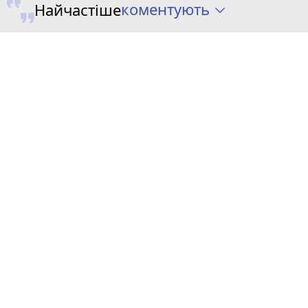
коментують
Найчастіше