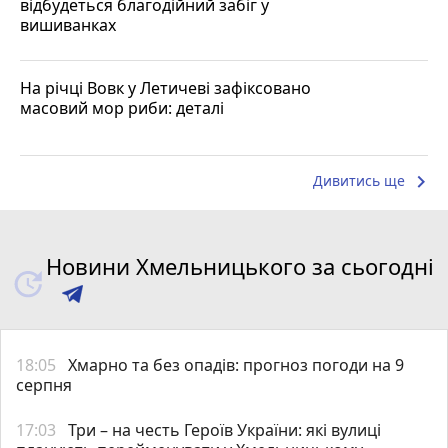
відбудеться благодійний забіг у
вишиванках
На річці Вовк у Летичеві зафіксовано
масовий мор риби: деталі
keyboard_arrow_right
Дивитись ще
Новини Хмельницького за сьогодні
18:05
Хмарно та без опадів: прогноз погоди на 9
серпня
17:03
Три – на честь Героїв України: які вулиці