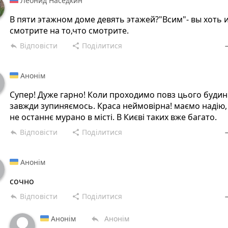
Леонид Наседкин
В пяти этажном доме девять этажей?"Всим"- вы хоть 
смотрите на то,что смотрите.
Відповісти
Поділитися
reply
share
rem
Анонім
Супер! Дуже гарно! Коли проходимо повз цього будин
завжди зупиняємось. Краса неймовірна! маємо надію,
не останнє мурано в місті. В Києві таких вже багато.
Відповісти
Поділитися
reply
share
rem
Анонім
сочно
Відповісти
Поділитися
reply
share
rem
Анонім
Анонім
reply