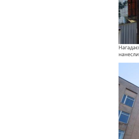
Нагадає
нанесли 