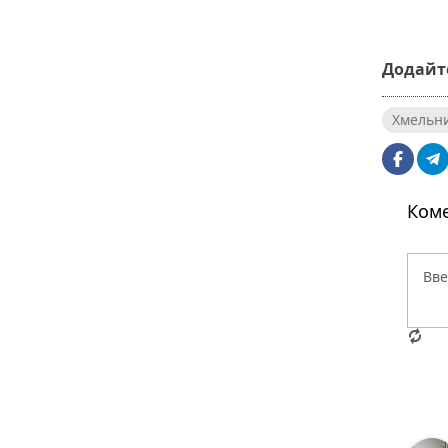
Додайте
Хмельн
Коме