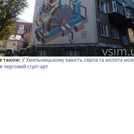
е також:
У Хмельницькому замість серпа та молота мо
я черговий стріт-арт