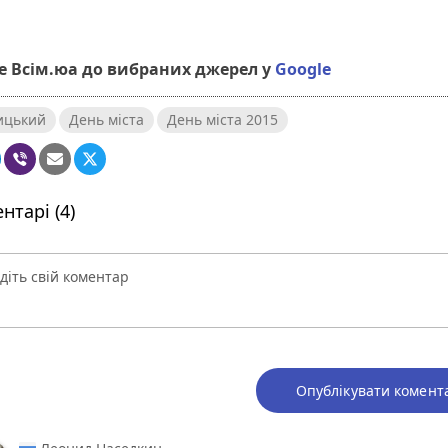
 Всім.юа до вибраних джерел у
Google
ицький
День міста
День міста 2015
нтарі (4)
Опублікувати комент