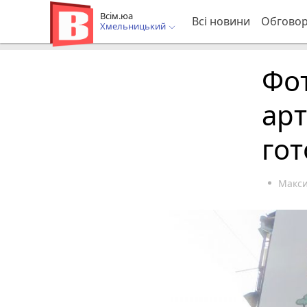
Всім.юа
Всі новини
Обгово
Хмельницький
Фот
арт
го
Макс