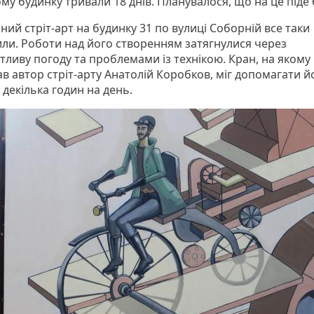
будинку тривали 18 днів. Планувалося, що на це піде бл
ний стріт-арт на будинку 31 по вулиці Соборній все таки
ли. Роботи над його створенням затягнулися через
тливу погоду та проблемами із технікою. Кран, на якому
в автор стріт-арту Анатолій Коробков, міг допомагати й
декілька годин на день.