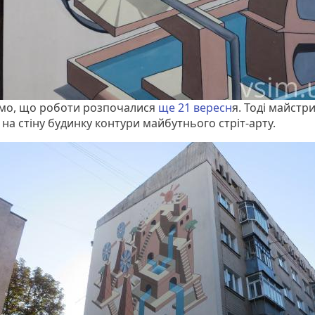
мо, що роботи розпочалися
ще 21 вересн
я. Тоді майстр
на стіну будинку контури майбутнього стріт-арту.