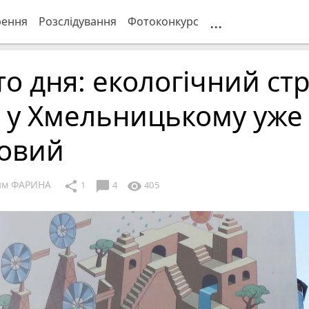
...
рення
Розслідування
Фотоконкурс
о дня: екологічний стр
 у Хмельницькому уже
товий
им ФАРИНА
chat_bubble
share
visibility
1
4
405