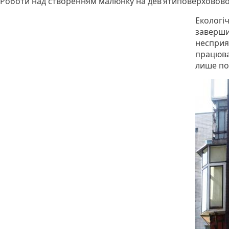
Роботи над створенням малюнку на дев’ятиповерхововому 
Екологіч
заверши
несприя
працюва
лише по 