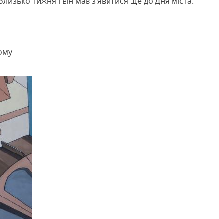
изько тижня і він мав з’явитися ще до Дня міста.
ому