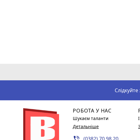
Слідкуйте
РОБОТА У НАС
Шукаєм таланти
Детальніше
phone_in_talk
(0382) 70 98 20,