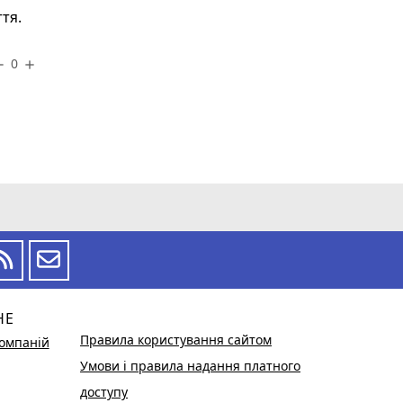
тя.
0
ove
add
НЕ
Правила користування сайтом
омпаній
Умови і правила надання платного
доступу