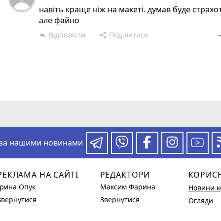
навіть краще ніж на макеті. думав буде страхот
але файно
Відповісти
Поділитися
reply
share
rem
 за нашими новинами
РЕКЛАМА НА САЙТІ
РЕДАКТОРИ
КОРИС
Ірина Опук
Максим Фарина
Новини к
Звернутися
Звернутися
Огляди