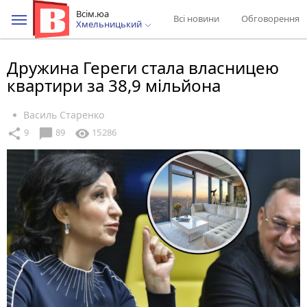
Всім.юа
Всі новини
Обговорення
Хмельницький
Дружина Гереги стала власницею
квартири за 38,9 мільйона
Василь Старенко
chat_bubble
share
visibility
9
89
15286