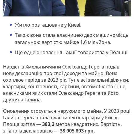
Житло розташоване у Києві.
Також вона стала власницею двох машиномісць
загальною вартістю майже 1,6 мільйона.
Ще одне оновлення - акції товариства у Польщі.
Нардеп з Хмельниччини Олександр Герега подав
нову декларацію про свої доходи та майно. Вона
охоплює період за 2023 рік. Тут є всі земельні ділянки,
квартири, коштовності, картини, автомобілі та інше,
власниками яких стали Олександр Герега та його
дружина Галина.
Оновлення стосується нерухомого майна. У 2023 році
Галина Герега стала власницею квартири у Києві.
Площа житла —
383,3
метра квадратних. Вартість,
згідно із декларацією —
38 905 893 грн.