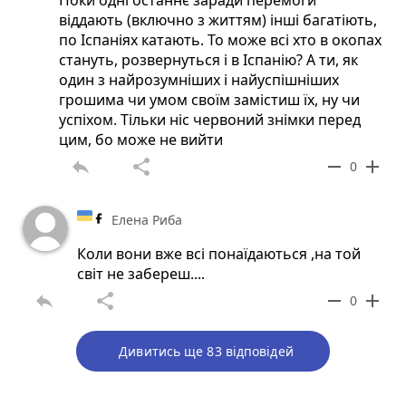
Поки одні останнє заради перемоги
віддають (включно з життям) інші багатіють,
по Іспаніях катають. То може всі хто в окопах
стануть, розвернуться і в Іспанію? А ти, як
один з найрозумніших і найуспішніших
грошима чи умом своїм замістиш їх, ну чи
успіхом. Тільки ніс червоний знімки перед
цим, бо може не вийти
reply
share
remove
add
0
Елена Риба
Коли вони вже всі понаїдаються ,на той
світ не забереш....
reply
share
remove
add
0
Дивитись ще 83 відповідей