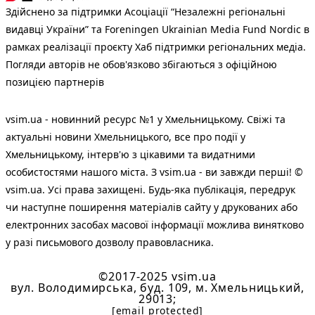
Здійснено за підтримки Асоціації “Незалежні регіональні
видавці України” та Foreningen Ukrainian Media Fund Nordic в
рамках реалізації проєкту Хаб підтримки регіональних медіа.
Погляди авторів не обов'язково збігаються з офіційною
позицією партнерів
vsim.ua - новинний ресурс №1 у Хмельницькому. Свіжі та
актуальні новини Хмельницького, все про події у
Хмельницькому, інтерв'ю з цікавими та видатними
особистостями нашого міста. З vsim.ua - ви завжди перші! ©
vsim.ua. Усі права захищені. Будь-яка публiкацiя, передрук
чи наступне поширення матеріалів сайту у друкованих або
електронних засобах масової інформації можлива винятково
у разі письмового дозволу правовласника.
©2017-2025 vsim.ua
вул. Володимирська, буд. 109, м. Хмельницький,
29013;
[email protected]