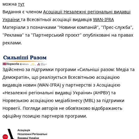
можна
тут
Видання є членом
Асоціації Незалежні регіональні видавці
України
та Всесвітньої асоціації видавців
WAN-IFRA
Матеріали з позначками "Новини компаній", "Прес-служба",
"Реклама" та "Партнерський проєкт" опубліковані на правах
реклами.
Здійснено за підтримки програми «Сильніші разом: Медіа та
Демократія», що реалізується Всесвітньою асоціацією
видавців новин (WAN-IFRA) у партнерстві з Асоціацією
«Незалежні регіональні видавці України» (АНРВУ) та
Норвезькою асоціацією медіабізнесу (MBL) за підтримки
Норвегії. Погляди авторів не обов’язково відображають
офіційну позицію партнерів програми.