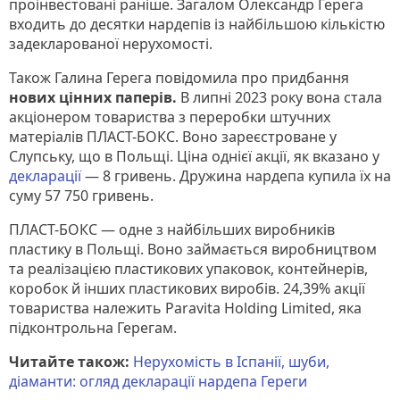
проінвестовані раніше. Загалом Олександр Герега
входить до десятки нардепів із найбільшою кількістю
задекларованої нерухомості.
Також Галина Герега повідомила про придбання
нових цінних паперів.
В липні 2023 року вона стала
акціонером товариства з переробки штучних
матеріалів ПЛАСТ-БОКС. Воно зареєстроване у
Слупську, що в Польщі. Ціна однієї акції, як вказано у
декларації
— 8 гривень. Дружина нардепа купила їх на
суму 57 750 гривень.
ПЛАСТ-БОКС — одне з найбільших виробників
пластику в Польщі. Воно займається виробництвом
та реалізацією пластикових упаковок, контейнерів,
коробок й інших пластикових виробів. 24,39% акції
товариства належить Paravita Holding Limited, яка
підконтрольна Герегам.
Читайте також:
Нерухомість в Іспанії, шуби,
діаманти: огляд декларації нардепа Гереги