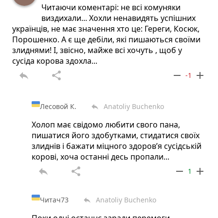
Читаючи коментарі: не всі комуняки
виздихали... Хохли ненавидять успішних
українців, не має значення хто це: Гереги, Косюк,
Порошенко. А є ще дебіли, які пишаються своїми
злиднями! І, звісно, майже всі хочуть , щоб у
сусіда корова здохла...
reply
share
remove
add
-1
Лесовой К.
Anatoliy Buchenko
reply
Холоп має свідомо любити свого пана,
пишатися його здобутками, стидатися своїх
злиднів і бажати міцного здоровʼя сусідській
корові, хоча останні десь пропали...
reply
share
remove
add
1
Читач73
Anatoliy Buchenko
reply