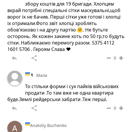
збору коштів для 19 бригади. Хлопцям
вкрай потрібні спеціальні сітки маскувальні,щоб
ворог їх не бачив. Перші сітки уже готові і хлопці
їх отримали.Фото звіт хлопці зроблять
обов'язково і на другу партію 🤗. Не бутьте
осторонь. Як кожен закине хоть по 50 гр,то будуть
сітки. Наближаємо перемогу разом. 5375 4112
1601 5706 . Героям Слава ♥️
reply
share
remove
add
0
Мала
То стільки форми і сух пайків військових
продати .То там вже не одна квартира
буде.Землі рейдерськи забрати .Теж перші.
reply
share
remove
add
0
Anatoliy Buchenko