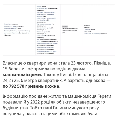
Власницею квартири вона стала 23 лютого. Пізніше,
15 березня, оформила володіння двома
машиномісцями.
Також у Києві. Їхня площа різна —
24,2 і 25, 6 метра квадратних. А вартість однакова —
по 792 570 гривень кожна.
Інформацію про дане житло та машиномісця Гереги
подавали й у 2022 році як об'єкти незавершеного
будівництва. Тобто пані Галина минулого року
вступила у власність цими об’єктами, які були