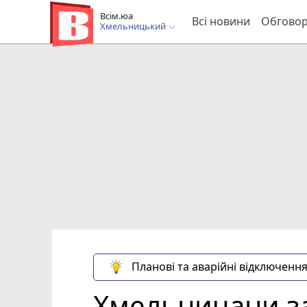
Всім.юа
Всі новини
Обгово
Хмельницький
Планові та аварійні відключення
Хмельничани за