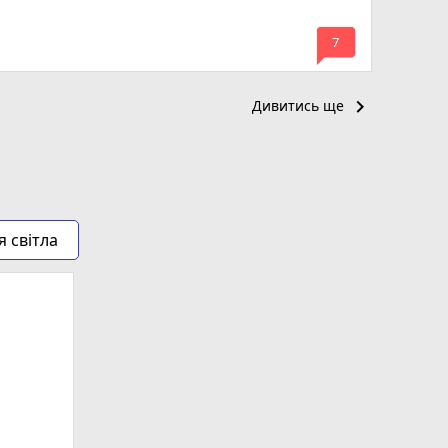
mode_comment
7
keyboard_arrow_right
Дивитись ще
я світла