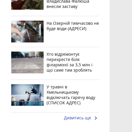
Владислава Фалюша
внесли заставу
На Озерній тимчасово не
буде води (АДРЕСИ)
Хто відремонтує
перехрестя біля
філармонії за 3,5 млн і
що саме там зроблять
У травні в
Хмельницькому
відключать гарячу воду
(СПИСОК АДРЕС)
keyboard_arrow_right
Дивитись ще