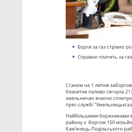
Борги за газ стрімко ро
Справно платить за га
Станом на 1 липня заборгов
блакитне паливо сягнула 21
хмельничан вчасно сплачуют
прес-службі "Хмельницькгаз
Найбільшими боржниками є 
району з боргом 150 мільйо
Кам’янець-Подільського райо