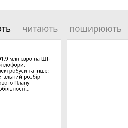
ють
читають
поширюють
01,9 млн євро на ШІ-
вітлофори,
лектробуси та інше:
етальний розбір
ового Плану
обільності
мельницького