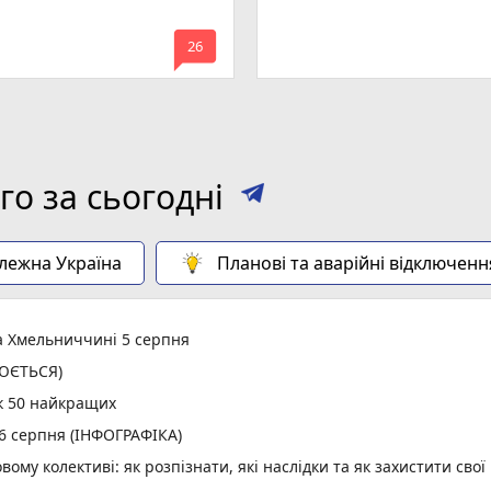
mode_comment
26
о за сьогодні
алежна Україна
Планові та аварійні відключенн
а Хмельниччині 5 серпня
ЛЮЄТЬСЯ)
к 50 найкращих
 6 серпня (ІНФОГРАФІКА)
вому колективі: як розпізнати, які наслідки та як захистити свої