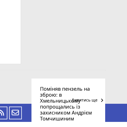
Поміняв пензель на
зброю: в
keyboard_arrow_right
Хмельницькому
Дивитись ще
попрощались із
захисником Андрієм
Томчишиним