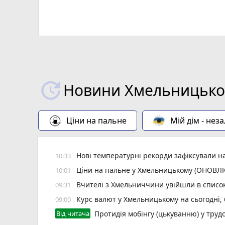
Новини Хмельницьког
Ціни на пальне
Мій дім - нез
Нові температурні рекорди зафіксували н
10:33
Ціни на пальне у Хмельницькому (ОНОВ
10:01
Вчителі з Хмельниччини увійшли в списо
09:31
Курс валют у Хмельницькому на сьогодні,
09:00
Від читача
Протидія мобінгу (цькуванню) у трудо