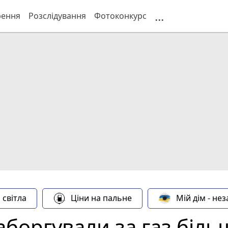
...
рення
Розслідування
Фотоконкурс
 світла
Ціни на пальне
Мій дім - не
боргували за газ біль