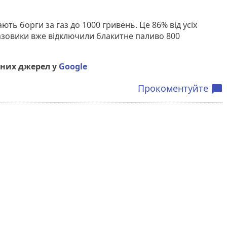
ь борги за газ до 1000 гривень. Це 86% від усіх
газовики вже відключили блакитне паливо 800
них джерел у
Google
Прокоментуйте
chat_bubble