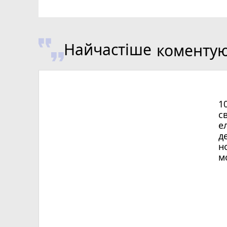
Найчастіше
коменту
1
с
е
д
н
м
Х