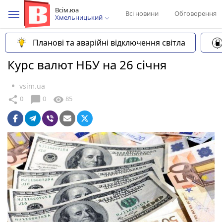
Всім.юа
Всі новини
Обговорення
Хмельницький
Планові та аварійні відключення світла
Курс валют НБУ на 26 січня
vsim.ua
chat_bubble
share
visibility
0
0
85