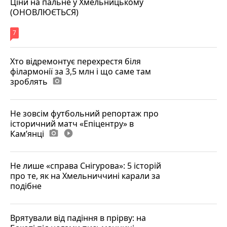
Ціни на пальне у Хмельницькому
(ОНОВЛЮЄТЬСЯ)
7
Хто відремонтує перехрестя біля
філармонії за 3,5 млн і що саме там
зроблять
photo_camera
Не зовсім футбольний репортаж про
історичний матч «Епіцентру» в
Камʼянці
photo_camera
play_circle_filled
Не лише «справа Снігурова»: 5 історій
про те, як на Хмельниччині карали за
подібне
Врятували від падіння в прірву: на