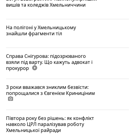
вишів та коледжів Хмельниччини
На полігоні у Хмельницькому
знайшли фрагменти тіл
Справа Снігурова: підозрюваного
взяли під варту. Що кажуть адвокат і
прокурор
play_circle_filled
3 роки вважався зниклим безвісти:
попрощалися з Євгенієм Криниціним
photo_camera
Півтора року без рішень: як конфлікт
навколо ЦРЛ паралізував роботу
Хмельницької райради