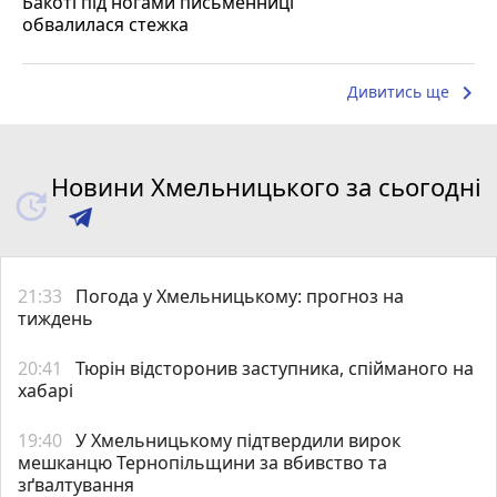
Бакоті під ногами письменниці
обвалилася стежка
keyboard_arrow_right
Дивитись ще
Новини Хмельницького за сьогодні
21:33
Погода у Хмельницькому: прогноз на
тиждень
20:41
Тюрін відсторонив заступника, спійманого на
хабарі
19:40
У Хмельницькому підтвердили вирок
мешканцю Тернопільщини за вбивство та
зґвалтування