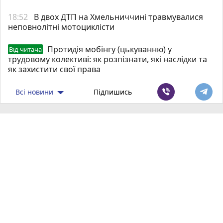
18:52
В двох ДТП на Хмельниччині травмувалися
неповнолітні мотоциклісти
Протидія мобінгу (цькуванню) у
Від читача
трудовому колективі: як розпізнати, які наслідки та
як захистити свої права
Всі новини
Підпишись