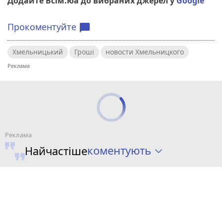
Додайте Всім.юа до вибраних джерел у
Google
Прокоментуйте
chat_bubble
Хмельницький
Гроші
новости Хмельницкого
коментують
Найчастіше