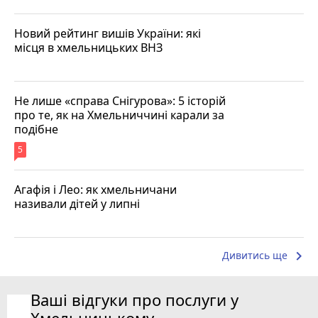
Новий рейтинг вишів України: які
місця в хмельницьких ВНЗ
Не лише «справа Снігурова»: 5 історій
про те, як на Хмельниччині карали за
подібне
5
Агафія і Лео: як хмельничани
називали дітей у липні
keyboard_arrow_right
Дивитись ще
Ваші відгуки про послуги у
Хмельницькому