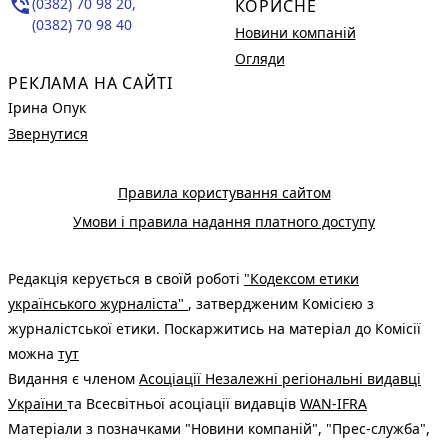
phone_in_talk
(0382) 70 98 20,
КОРИСНЕ
(0382) 70 98 40
Новини компаній
Огляди
РЕКЛАМА НА САЙТІ
Ірина Опук
Звернутися
Правила користування сайтом
Умови і правила надання платного доступу
Редакція керується в своїй роботі
"Кодексом етики
українського журналіста"
, затвердженим Комісією з
журналістської етики. Поскаржитись на матеріал до Комісії
можна
тут
Видання є членом
Асоціації Незалежні регіональні видавці
України
та Всесвітньої асоціації видавців
WAN-IFRA
Матеріали з позначками "Новини компаній", "Прес-служба",