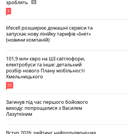
зроблять
photo_camera
5
lifecell розширює домашні сервіси та
запускає нову лінійку тарифів «Інет»
(новини компаній)
101,9 млн євро на ШІ-світлофори,
електробуси та інше: детальний
розбір нового Плану мобільності
Хмельницького
23
Загинув під час першого бойового
виходу: попрощалися з Василем
Лазуткіним
Вступ 2026: рейтинг найпопулярніших