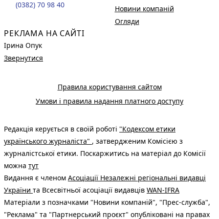
(0382) 70 98 40
Новини компаній
Огляди
РЕКЛАМА НА САЙТІ
Ірина Опук
Звернутися
Правила користування сайтом
Умови і правила надання платного доступу
Редакція керується в своїй роботі
"Кодексом етики
українського журналіста"
, затвердженим Комісією з
журналістської етики. Поскаржитись на матеріал до Комісії
можна
тут
Видання є членом
Асоціації Незалежні регіональні видавці
України
та Всесвітньої асоціації видавців
WAN-IFRA
Матеріали з позначками "Новини компаній", "Прес-служба",
"Реклама" та "Партнерський проєкт" опубліковані на правах