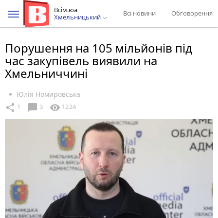
Всім.юа
Всі новини
Обговорення
Хмельницький
Порушення на 105 мільйонів під
час закупівель виявили на
Хмельниччині
Юлія Номировська
chat_bubble
share
visibility
1
3
1224