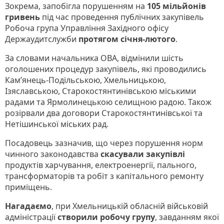
Зокрема, запобігла порушенням на
105 мільйонів
гривень
під час проведення публічних закупівель
Робоча група Управління Західного офісу
Держаудитслужби
протягом січня-лютого
.
За словами начальника ОВА, відмінили шість
оголошених процедур закупівель, які проводились
Кам’янець-Подільською, Хмельницькою,
Ізяславською, Старокостянтинівською міськими
радами та Ярмолинецькою селищною радою. Також
розірвали два договори Старокостянтинівської та
Нетішинської міських рад.
Посадовець зазначив, що через порушення норм
чинного законодавства
скасували закупівлі
продуктів харчування, електроенергії, пального,
трансформаторів та робіт з капітального ремонту
приміщень.
Нагадаємо
, при Хмельницькій обласній військовій
адміністрації
створили робочу групу
, завданням якої