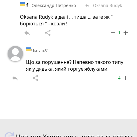
Олександр Петренко
Oksana Rudyk
reply
Oksana Rudyk а далі ... тиша ... зате як "
борються " - козли !
reply
share
remove
add
1
Читач81
Що за порушення? Напевно такого типу
як у дядька, який торгує яблуками.
reply
share
remove
add
4
Новини Хмельницького за сьогодні