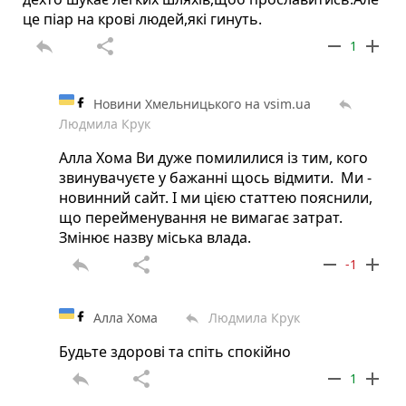
це піар на крові людей,які гинуть.
reply
share
remove
add
1
Новини Хмельницького на vsim.ua
reply
Людмила Крук
Алла Хома Ви дуже помилилися із тим, кого
звинувачуєте у бажанні щось відмити. Ми -
новинний сайт. І ми цією статтею пояснили,
що перейменування не вимагає затрат.
Змінює назву міська влада.
reply
share
remove
add
-1
Алла Хома
Людмила Крук
reply
Будьте здорові та спіть спокійно
reply
share
remove
add
1