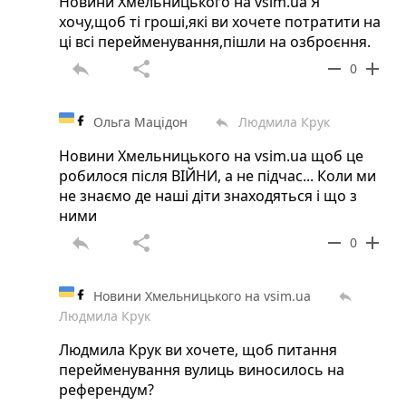
Новини Хмельницького на vsim.ua Я
хочу,щоб ті гроші,які ви хочете потратити на
ці всі перейменування,пішли на озброєння.
reply
share
remove
add
0
Ольга Мацідон
Людмила Крук
reply
Новини Хмельницького на vsim.ua щоб це
робилося після ВІЙНИ, а не підчас... Коли ми
не знаємо де наші діти знаходяться і що з
ними
reply
share
remove
add
0
Новини Хмельницького на vsim.ua
reply
Людмила Крук
Людмила Крук ви хочете, щоб питання
перейменування вулиць виносилось на
референдум?