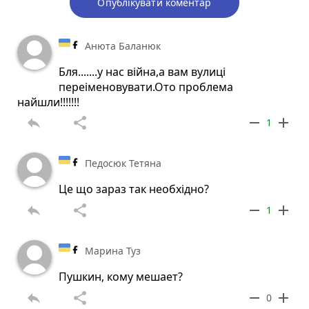
Опублікувати коментар
Анюта Баланюк
Бля.......у нас війна,а вам вулиці
переіменовувати.Ото проблема
найшли!!!!!!!
reply
share
remove
add
1
Педосюк Тетяна
Це що зараз так необхідно?
reply
share
remove
add
1
Марина Туз
Пушкин, кому мешает?
reply
share
remove
add
0