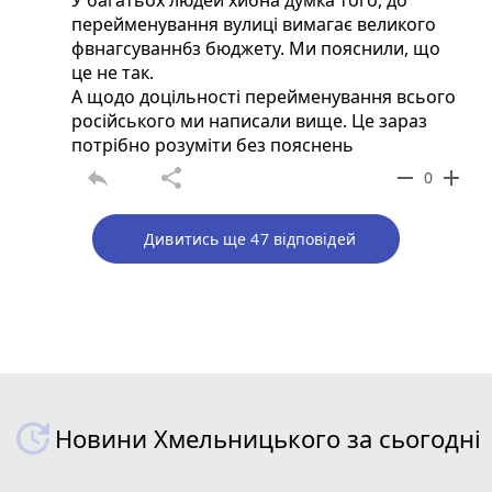
У багатьох людей хибна думка того, до
перейменування вулиці вимагає великого
фвнагсуванн6з бюджету. Ми пояснили, що
це не так.
А щодо доцільності перейменування всього
російського ми написали вище. Це зараз
потрібно розуміти без пояснень
reply
share
remove
add
0
Дивитись ще 47 відповідей
Новини Хмельницького за сьогодні