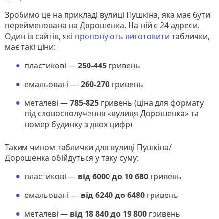
Зробимо це на прикладі вулиці Пушкіна, яка має бути
перейменована на Дорошенка. На ній є 24 адреси.
Один із сайтів, які
пропонують виготовити
таблички,
має такі ціни:
пластикові —
250-445
гривень
емальовані —
260-270
гривень
металеві —
785-825
гривень (ціна для формату
під словосполучення «вулиця Дорошенка» та
номер будинку з двох цифр)
Таким чином таблички для вулиці Пушкіна/
Дорошенка обійдуться у таку суму:
пластикові —
від 6000 до 10 680
гривень
емальовані —
від 6240 до 6480
гривень
металеві —
від 18 840 до 19 800
гривень