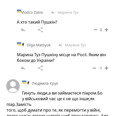
Vlodco Zotov
Марина Туз
reply
А хто такий Пушкін?
reply
share
remove
add
0
Olga Matsyuk
Марина Туз
reply
Марина Туз Пушкіну місце на Росії. Яким він
боком до України?
reply
share
remove
add
-1
Людмила Крук
Гинуть люди,а ви займаєтеся піаром.Бо
у військовий час це є не що інше,як
піар.Замість
того, щоб думати про те, як перемогти у війні,
дехто шукає легких шляхів,щоб прославитись.Але