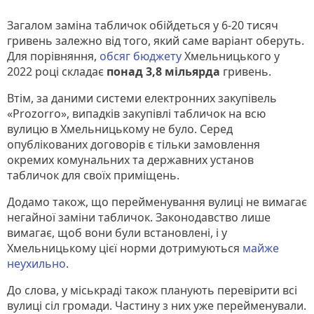
Загалом заміна табличок обійдеться у 6-20 тисяч
гривень залежно від того, який саме варіант оберуть.
Для порівняння,
обсяг бюджету
Хмельницького у
2022 році складає
понад 3,8 мільярда
гривень.
Втім, за даними системи електронних закупівель
«Prozorro», випадків закупівлі табличок на всю
вулицю в Хмельницькому не було. Серед
опублікованих договорів є тільки замовлення
окремих комунальних та державних установ
табличок для своїх приміщень.
Додамо також, що перейменування вулиці не вимагає
негайної заміни табличок. Законодавство лише
вимагає, щоб вони були встановлені, і у
Хмельницькому цієї норми дотримуються
майже
неухильно
.
До слова, у міськраді також планують перевірити всі
вулиці сіл громади. Частину з них уже перейменували.