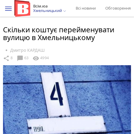
Всім.юа
Всі новини
Обговорення
Хмельницький
Скільки коштує перейменувати
вулицю в Хмельницькому
Дмитро КАРДАШ
chat_bubble
share
visibility
8
63
4994