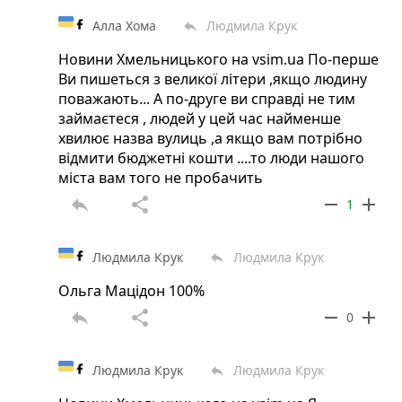
Алла Хома
Людмила Крук
reply
Новини Хмельницького на vsim.ua По-перше
Ви пишеться з великої літери ,якщо людину
поважають... А по-друге ви справді не тим
займаєтеся , людей у цей час найменше
хвилює назва вулиць ,а якщо вам потрібно
відмити бюджетні кошти ....то люди нашого
міста вам того не пробачить
reply
share
remove
add
1
Людмила Крук
Людмила Крук
reply
Ольга Мацідон 100%
reply
share
remove
add
0
Людмила Крук
Людмила Крук
reply