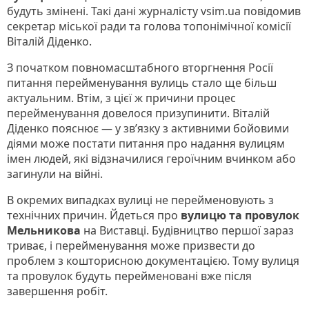
будуть змінені. Такі дані журналісту vsim.ua повідомив
секретар міської ради та голова топонімічної комісії
Віталій Діденко.
З початком повномасштабного вторгнення Росії
питання перейменування вулиць стало ще більш
актуальним. Втім, з цієї ж причини процес
перейменування довелося призупинити. Віталій
Діденко пояснює — у зв’язку з активними бойовими
діями може постати питання про надання вулицям
імен людей, які відзначилися героїчним вчинком або
загинули на війні.
В окремих випадках вулиці не перейменовують з
технічних причин. Йдеться про
вулицю та провулок
Мельникова
на Виставці. Будівництво першої зараз
триває, і перейменування може призвести до
проблем з кошторисною документацією. Тому вулиця
та провулок будуть перейменовані вже після
завершення робіт.