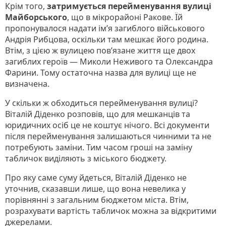
Крім того,
затримується перейменування вулиці
Майборського
, що в мікрорайоні Ракове. Їй
пропонувалося надати ім’я загиблого військового
Андрія Рибцова, оскільки там мешкає його родина.
Втім, з цією ж вулицею пов’язане життя ще двох
загиблих героїв — Миколи Неживого та Олександра
Фарини. Тому остаточна назва для вулиці ще не
визначена.
У скільки ж обходиться перейменування вулиці?
Віталій Діденко розповів, що для мешканців та
юридичних осіб це не коштує нічого. Всі документи
після перейменування залишаються чинними та не
потребують заміни. Тим часом гроші на заміну
табличок виділяють з міського бюджету.
Про яку саме суму йдеться, Віталій Діденко не
уточнив, сказавши лише, що вона невелика у
порівнянні з загальним бюджетом міста. Втім,
розрахувати вартість табличок можна за відкритими
джерелами.