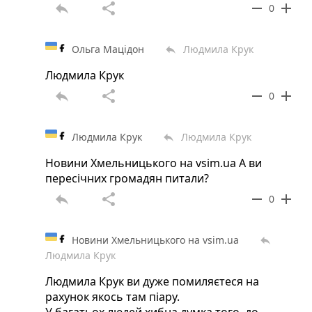
reply
share
remove
add
0
Ольга Мацідон
Людмила Крук
reply
Людмила Крук
reply
share
remove
add
0
Людмила Крук
Людмила Крук
reply
Новини Хмельницького на vsim.ua А ви
пересічних громадян питали?
reply
share
remove
add
0
Новини Хмельницького на vsim.ua
reply
Людмила Крук
Людмила Крук ви дуже помиляєтеся на
рахунок якось там піару.