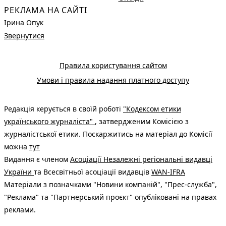
РЕКЛАМА НА САЙТІ
Ірина Опук
Звернутися
Правила користування сайтом
Умови і правила надання платного доступу
Редакція керується в своїй роботі
"Кодексом етики
українського журналіста"
, затвердженим Комісією з
журналістської етики. Поскаржитись на матеріал до Комісії
можна
тут
Видання є членом
Асоціації Незалежні регіональні видавці
України
та Всесвітньої асоціації видавців
WAN-IFRA
Матеріали з позначками "Новини компаній", "Прес-служба",
"Реклама" та "Партнерський проєкт" опубліковані на правах
реклами.