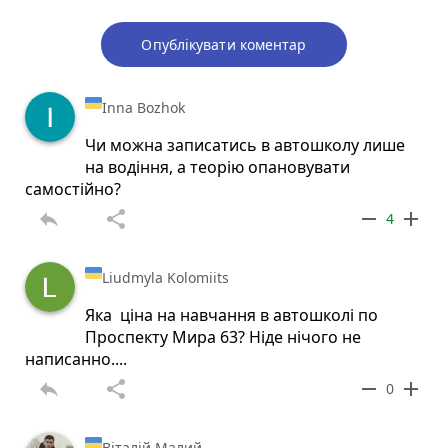
Опублікувати коментар
Inna Bozhok
Чи можна записатись в автошколу лише
на водіння, а теорію опановувати
самостійно?
reply
share
remove
add
4
Liudmyla Kolomiits
Яка ціна на навчання в автошколі по
Проспекту Мира 63? Ніде нічого не
написанно....
reply
share
remove
add
0
Віталій Малий