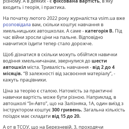
різному. А в деяких - є
фіксована вартість
, в яку
входить і теорія, і практика.
На початку лютого 2022 року журналістка vsim.ua вже
розповідала
вам, скільки коштує навчання в
хмельницьких автошколах. А саме -
категорія B.
Під
час війни зросли ціни на пальне. Відповідно
навчитися їздити тепер стало дорожче.
Щоб дізнатися в скільки можуть обійтися навички
водіння хмельничанам, звернулися до
шести
автошкіл
міста. Тривалість навчання -
від 2 до 4
місяців.
“В залежності від засвоєння матеріалу”, -
кажуть працівники.
Ціна за теорію є сталою. Натомість за практичні
навички вартість може бути різною. Наприклад, в
автошколі “Ін-Авто”, що на Залізняка, 1А, один виїзд з
інструктором коштує
300 гривень.
Загальна кількість
поїздок має складати
від 15 до 20.
А от в ТСОУ, що на Березневій, 3, проходячи