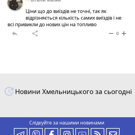
Ціни що до виїздів не точні, так як
відрізняється кількість самих виїздів і не
всі привикли до нових цін на топливо
reply
share
remove
add
0
Новини Хмельницького за сьогодні
Слідкуйте за нашими новинами