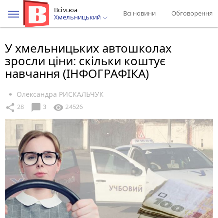
Всім.юа
Всі новини
Обговорення
Хмельницький
У хмельницьких автошколах
зросли ціни: скільки коштує
навчання (ІНФОГРАФІКА)
Олександра РИСКАЛЬЧУК
chat_bubble
share
visibility
28
3
24526