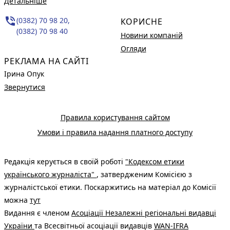
Детальніше
phone_in_talk
(0382) 70 98 20,
КОРИСНЕ
(0382) 70 98 40
Новини компаній
Огляди
РЕКЛАМА НА САЙТІ
Ірина Опук
Звернутися
Правила користування сайтом
Умови і правила надання платного доступу
Редакція керується в своїй роботі
"Кодексом етики
українського журналіста"
, затвердженим Комісією з
журналістської етики. Поскаржитись на матеріал до Комісії
можна
тут
Видання є членом
Асоціації Незалежні регіональні видавці
України
та Всесвітньої асоціації видавців
WAN-IFRA