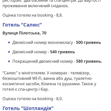
ресторан, два басейни та спа-центри. До вартості
проживання включений сніданок.
Оцінка готелю на booking - 8,8.
Готель “Салюс”
Вулиця Пілотська, 70
Двомісний номер економкласу -
500 гривень
Двомісний номер -
540 гривень
Покращений двомісний номер -
580 гривень.
“Салюс” є мініготелем. У номерах - телевізор,
безкоштовний WI-Fi, ванна або душ, туалетно-
косметичні засоби, білизна та рушники. Також у
готелі є спа-центр і бар.
Оцінка готелю на booking - 8,0.
Готель “Шотландія”