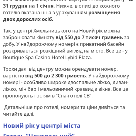
31 грудня на 1 січня.
Нижче, в описі до кожного
готелю вказана ціна з урахуванням
розміщення
двох дорослих осіб.
Так, у центрі Хмельницького на Новий рік можна
забронювати кімнату
від 550 до 7 тисяч гривень
за
добу. У найдорожчому номері є приватний басейн і
розкривається розкішний вигляд на місто. Все це - у
Вoutique Spa Casino Hotel Lybid Plaza.
Трохи далі від центру можна орендувати номер,
вартістю
від 500 до 2 300 гривень
. У найдорожчому
номері - особливо широке двоспальне ліжко, диван-
ліжко, мінібар і мальовничий краєвид з вікна. Все це
пропонують гостям в “Спа-готелі СВ”.
Детальніше про готелі, номери та ціни дивіться та
читайте далі.
Новий рік у центрі міста
Готель “Центральний”