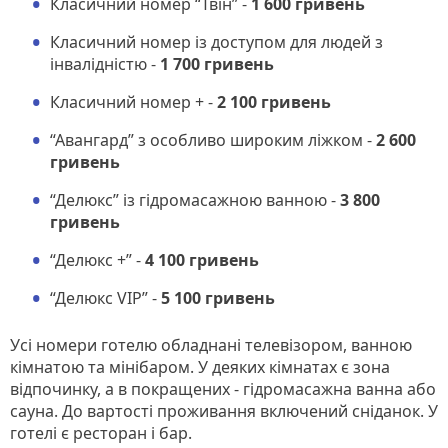
Класичний номер “Твін” -
1 600 гривень
Класичний номер із доступом для людей з
інвалідністю -
1 700 гривень
Класичний номер + -
2 100 гривень
“Авангард” з особливо широким ліжком -
2 600
гривень
“Делюкс” із гідромасажною ванною -
3 800
гривень
“Делюкс +” -
4 100 гривень
“Делюкс VIP” -
5 100 гривень
Усі номери готелю обладнані телевізором, ванною
кімнатою та мінібаром. У деяких кімнатах є зона
відпочинку, а в покращених - гідромасажна ванна або
сауна. До вартості проживання включений сніданок. У
готелі є ресторан і бар.