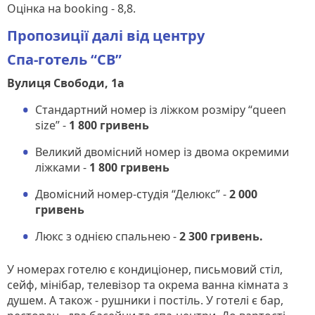
Оцінка на booking - 8,8.
Пропозиції далі від центру
Спа-готель “СВ”
Вулиця Свободи, 1а
Стандартний номер із ліжком розміру “queen
size” -
1 800 гривень
Великий двомісний номер із двома окремими
ліжками -
1 800 гривень
Двомісний номер-студія “Делюкс” -
2 000
гривень
Люкс з однією спальнею -
2 300 гривень.
У номерах готелю є кондиціонер, письмовий стіл,
сейф, мінібар, телевізор та окрема ванна кімната з
душем. А також - рушники і постіль. У готелі є бар,