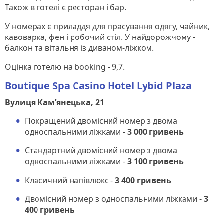
Також в готелі є ресторан і бар.
У номерах є приладдя для прасування одягу, чайник,
кавоварка, фен і робочий стіл. У найдорожчому -
балкон та вітальня із диваном-ліжком.
Оцінка готелю на booking - 9,7.
Boutique Spa Casino Hotel Lybid Plaza
Вулиця Кам’янецька, 21
Покращений двомісний номер з двома
односпальними ліжками -
3 000 гривень
Стандартний двомісний номер з двома
односпальними ліжками -
3 100 гривень
Класичний напівлюкс -
3 400 гривень
Двомісний номер з односпальними ліжками -
3
400 гривень