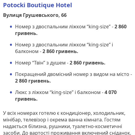
Potocki Boutique Hotel
Вулиця Грушевського, 66
Номер з двоспальним ліжком “king-size” -
2 860
гривень.
Номер з двоспальним ліжком “king-size” і
балконом -
2 860 гривень.
Номер “Твін” з душем -
2 860 гривень.
Покращений двомісний номер з видом на місто -
2 860 гривень.
Люкс з ліжком “king-size” і балконом -
4 070
гривень.
У всіх номерах готелю є кондиціонер, холодильник,
мінібар, телевізор і окрема ванна кімната. Гостям
надається білизна, рушники, туалетно-косметичні
засоби. До вартості проживання включений сніданок.