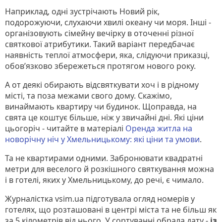
Наприклад, одні зустрічають Новий рік,
подорожуючи, слухаючи хвилі океану чи моря. Інші -
організовують сімейну вечірку в оточенні різної
святкової атрибутики. Такий варіант передбачає
наявність теплої атмосфери, яка, слідуючи приказці,
обов’язково збережеться протягом нового року.
А от деякі обирають відсвяткувати хоч і в рідному
місті, та поза межами свого дому. Скажімо,
винаймають квартиру чи будинок. Щоправда, на
свята це коштує більше, ніж у звичайні дні. Які ціни
цьогоріч - читайте в матеріалі
Оренда житла на
новорічну ніч у Хмельницькому: які ціни та умови
.
Та не квартирами одними. Забронювати квадратні
метри для веселого й розкішного святкування можна
і в готелі, яких у Хмельницькому, до речі, є чимало.
Журналістка vsim.ua підготувала огляд номерів у
готелях, що розташовані в центрі міста та не більш як
за 5 кілометрів від нього. У сортуванні обрала дату -
із