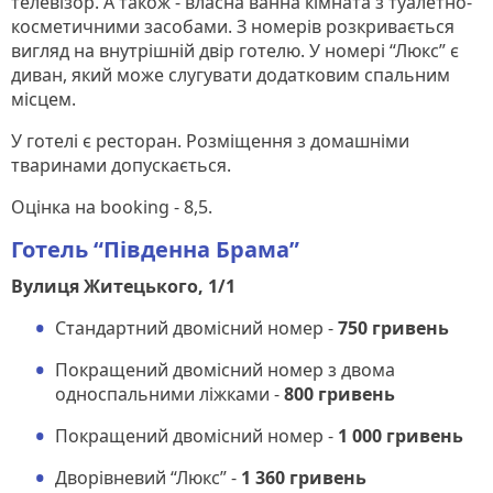
телевізор. А також - власна ванна кімната з туалетно-
косметичними засобами. З номерів розкривається
вигляд на внутрішній двір готелю. У номері “Люкс” є
диван, який може слугувати додатковим спальним
місцем.
У готелі є ресторан. Розміщення з домашніми
тваринами допускається.
Оцінка на booking - 8,5.
Готель “Південна Брама”
Вулиця Житецького, 1/1
Стандартний двомісний номер -
750 гривень
Покращений двомісний номер з двома
односпальними ліжками -
800 гривень
Покращений двомісний номер -
1 000 гривень
Дворівневий “Люкс” -
1 360 гривень