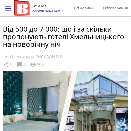
Всім.юа
Всі новини
Обговорення
Хмельницький
Від 500 до 7 000: що і за скільки
пропонують готелі Хмельницького
на новорічну ніч
Олександра РИСКАЛЬЧУК
chat_bubble
share
visibility
0
2
906