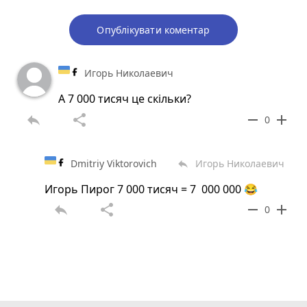
Опублікувати коментар
Игорь Николаевич
А 7 000 тисяч це скільки?
reply
share
remove
add
0
Dmitriy Viktorovich
Игорь Николаевич
reply
Игорь Пирог 7 000 тисяч = 7 000 000 😂
reply
share
remove
add
0