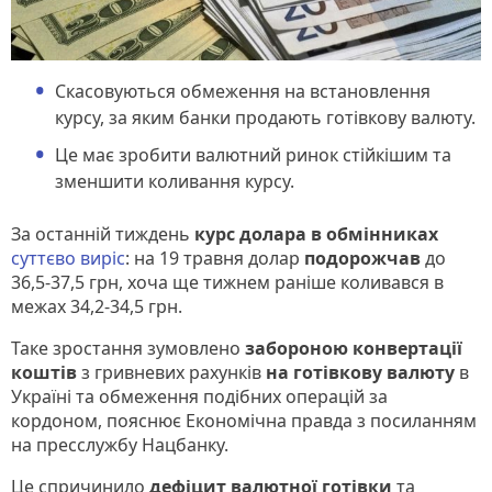
Скасовуються обмеження на встановлення
курсу, за яким банки продають готівкову валюту.
Це має зробити валютний ринок стійкішим та
зменшити коливання курсу.
За останній тиждень
курс долара в обмінниках
суттєво виріс
: на 19 травня долар
подорожчав
до
36,5-37,5 грн, хоча ще тижнем раніше коливався в
межах 34,2-34,5 грн.
Таке зростання зумовлено
забороною конвертації
коштів
з гривневих рахунків
на готівкову валюту
в
Україні та обмеження подібних операцій за
кордоном, пояснює Економічна правда з посиланням
на пресслужбу Нацбанку.
Це спричинило
дефіцит валютної готівки
та