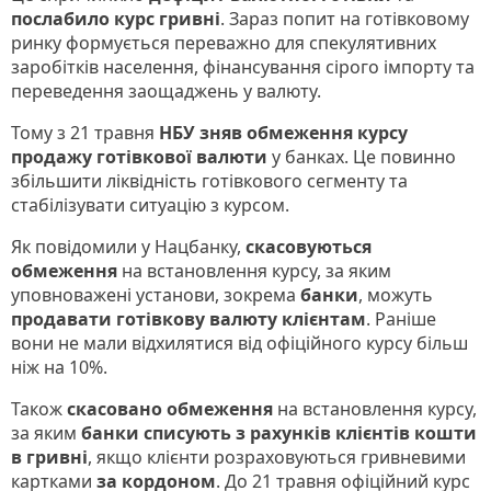
послабило курс гривні
. Зараз попит на готівковому
ринку формується переважно для спекулятивних
заробітків населення, фінансування сірого імпорту та
переведення заощаджень у валюту.
Тому з 21 травня
НБУ зняв обмеження курсу
продажу готівкової валюти
у банках. Це повинно
збільшити ліквідність готівкового сегменту та
стабілізувати ситуацію з курсом.
Як повідомили у Нацбанку,
скасовуються
обмеження
на встановлення курсу, за яким
уповноважені установи, зокрема
банки
, можуть
продавати готівкову валюту клієнтам
. Раніше
вони не мали відхилятися від офіційного курсу більш
ніж на 10%.
Також
скасовано обмеження
на встановлення курсу,
за яким
банки списують з рахунків клієнтів кошти
в гривні
, якщо клієнти розраховуються гривневими
картками
за кордоном
. До 21 травня офіційний курс