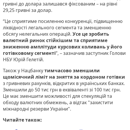
гривні до долара залишався фіксованим – на рівні
29,25 гривні за долар.
“Це сприятиме посиленню конкуренції, підвищенню
ліквідності легального сегмента та зменшенню
обсягу нелегальних операцій.
Усе це зробить
валютний ринок стійкішим та сприятиме
зниженню амплітуди курсових коливань у його
готівковому сегменті
”, – зазначив заступник Голови
НБУ Юрій Гелетій.
Також у Нацбанку
тимчасово зменшили
щомісячний ліміт на зняття за кордоном готівки
з гривневих рахунків, відкритих в українських банках.
Зменшили до 50 тис грн в еквіваленті зі 100 тис грн.
Це має зменшити можливості для спекуляцій та
обходу валютних обмежень, а відтак "захистити
міжнародні резерви України".
Читайте також: