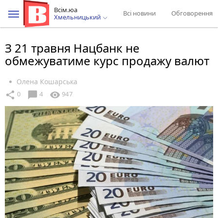
Всім.юа
Всі новини
Обговорення
Хмельницький
З 21 травня Нацбанк не
обмежуватиме курс продажу валют
Олена Кошарська
chat_bubble
share
visibility
0
4
947