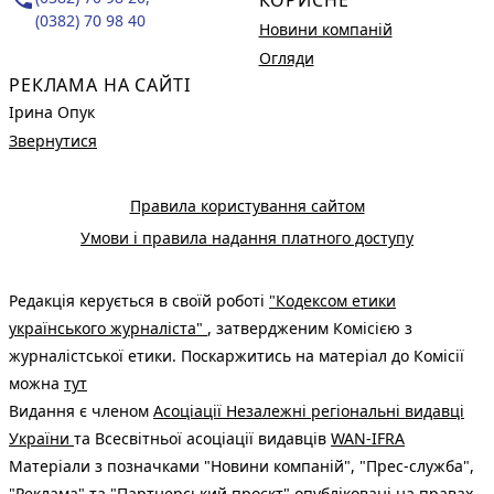
(0382) 70 98 40
Новини компаній
Огляди
РЕКЛАМА НА САЙТІ
Ірина Опук
Звернутися
Правила користування сайтом
Умови і правила надання платного доступу
Редакція керується в своїй роботі
"Кодексом етики
українського журналіста"
, затвердженим Комісією з
журналістської етики. Поскаржитись на матеріал до Комісії
можна
тут
Видання є членом
Асоціації Незалежні регіональні видавці
України
та Всесвітньої асоціації видавців
WAN-IFRA
Матеріали з позначками "Новини компаній", "Прес-служба",
"Реклама" та "Партнерський проєкт" опубліковані на правах