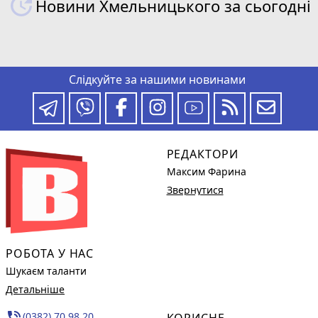
Новини Хмельницького за сьогодні
Слідкуйте за нашими новинами
РЕДАКТОРИ
Максим Фарина
Звернутися
РОБОТА У НАС
Шукаєм таланти
Детальніше
phone_in_talk
(0382) 70 98 20,
КОРИСНЕ