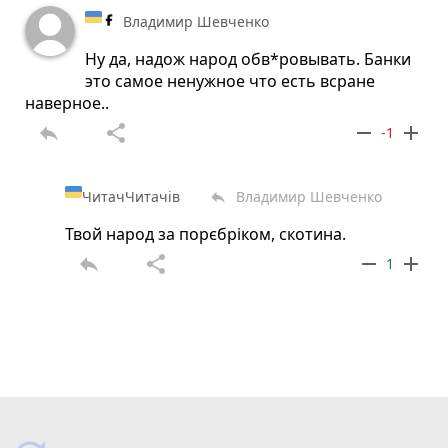
Владимир Шевченко
Ну да, надож народ обв*ровывать. Банки
это самое ненужное что есть всране
наверное..
reply
share
remove
add
-1
ЧитачЧитачів
Владимир Шевченко
reply
Твой народ за порєбріком, скотина.
reply
share
remove
add
1