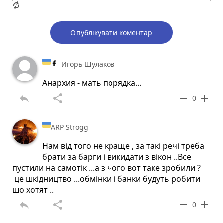
Опублікувати коментар
Игорь Шулаков
Анархия - мать порядка...
reply
share
remove
add
0
ARP Strogg
Нам від того не краще , за такі речі треба
брати за барги і викидати з вікон ..Все
пустили на самотік ...а з чого вот таке зробили ?
це шкідництво ...обмінки і банки будуть робити
шо хотят ..
reply
share
remove
add
0