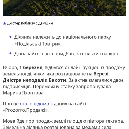
Дністер поблизу с.Демшин
Ділянка належить до національного парку
«Подільські Товтри».
Дізнавайтесь хто придбав, за скільки і навіщо.
Вчора,
1 березня
, відбувся онлайн аукціон із продажу
земельної ділянки, яка розташоване на
березі
Дністра неподалік Бакоти
. За актив змагалися двоє
підприємців. Переможну ставку запропонувала
Марина Яхонтова.
Про це
стало відомо
з даних на сайті
«Prozorro.Продажі».
Мова йде про продаж землі площею півтора гектара.
Земельна ділянка розташована за межами села