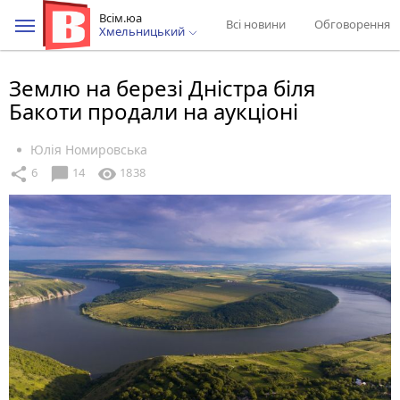
Всім.юа
Всі новини
Обговорення
Хмельницький
Землю на березі Дністра біля
Бакоти продали на аукціоні
Юлія Номировська
chat_bubble
share
visibility
6
14
1838