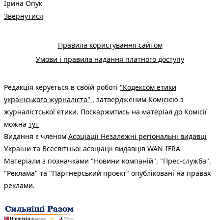
Ірина Опук
Звернутися
Правила користування сайтом
Умови і правила надання платного доступу
Редакція керується в своїй роботі
"Кодексом етики
українського журналіста"
, затвердженим Комісією з
журналістської етики. Поскаржитись на матеріал до Комісії
можна
тут
Видання є членом
Асоціації Незалежні регіональні видавці
України
та Всесвітньої асоціації видавців
WAN-IFRA
Матеріали з позначками "Новини компаній", "Прес-служба",
"Реклама" та "Партнерський проєкт" опубліковані на правах
реклами.