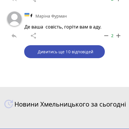
Маріна Фурман
Де ваша совість, горіти вам в аду.
reply
share
remove
add
2
Дивитись ще 10 відповідей
Новини Хмельницького за сьогодні