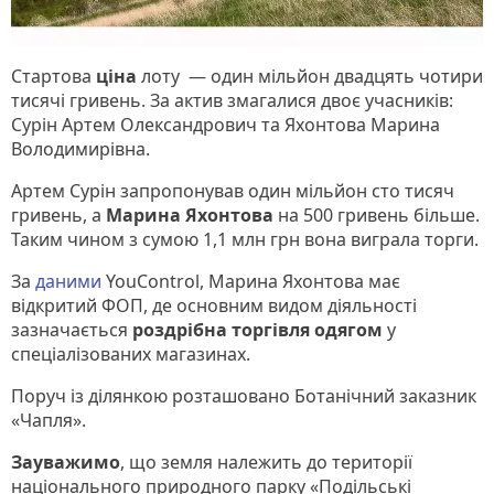
Стартова
ціна
лоту — один мільйон двадцять чотири
тисячі гривень. За актив змагалися двоє учасників:
Сурін Артем Олександрович та Яхонтова Марина
Володимирівна.
Артем Сурін запропонував один мільйон сто тисяч
гривень, а
Марина Яхонтова
на 500 гривень більше.
Таким чином з сумою 1,1 млн грн вона виграла торги.
За
даними
YouControl, Марина Яхонтова має
відкритий ФОП, де основним видом діяльності
зазначається
роздрібна торгівля одягом
у
спеціалізованих магазинах.
Поруч із ділянкою розташовано Ботанічний заказник
«Чапля».
Зауважимо
, що земля належить до території
національного природного парку «Подільські