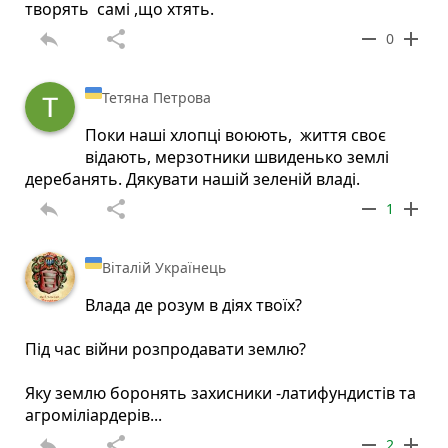
творять самі ,що хтять.
reply
share
remove
add
0
Тетяна Петрова
Поки наші хлопці воюють, життя своє
відають, мерзотники швиденько землі
деребанять. Дякувати нашій зеленій владі.
reply
share
remove
add
1
Віталій Українець
Влада де розум в діях твоїх?
Під час війни розпродавати землю?
Яку землю боронять захисники -латифундистів та
агроміліардерів...
reply
share
remove
add
2