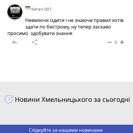
Читач 007.
Невміючи їздити і не знаючи правил хотів
здати по бистрому, ну тепер ласкаво
просимо здобувати знання
reply
share
remove
add
0
Новини Хмельницького за сьогодні
Слідкуйте за нашими новинами