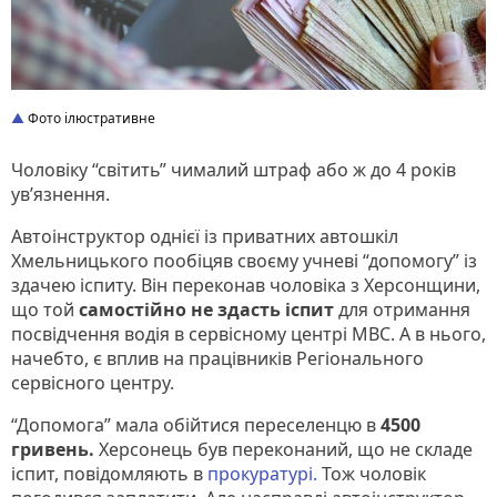
Фото ілюстративне
Чоловіку “світить” чималий штраф або ж до 4 років
ув’язнення.
Автоінструктор однієї із приватних автошкіл
Хмельницького пообіцяв своєму учневі “допомогу” із
здачею іспиту. Він переконав чоловіка з Херсонщини,
що той
самостійно не здасть іспит
для отримання
посвідчення водія в сервісному центрі МВС. А в нього,
начебто, є вплив на працівників Регіонального
сервісного центру.
“Допомога” мала обійтися переселенцю в
4500
гривень.
Херсонець був переконаний, що не складе
іспит, повідомляють в
прокуратурі.
Тож чоловік