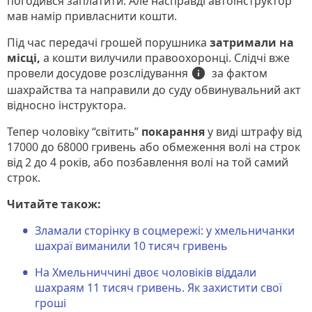
погодився заплатити. Але насправді автоінструктор
мав намір привласнити кошти.
Під час передачі грошей порушника
затримали на
місці,
а кошти вилучили правоохоронці. Слідчі вже
досудове розслідування
info
провели
за фактом
шахрайства та направили до суду обвинувальний акт
відносно інструктора.
Тепер чоловіку “світить”
покарання
у виді штрафу від
17000 до 68000 гривень або обмеження волі на строк
від 2 до 4 років, або позбавлення волі на той самий
строк.
Читайте також:
Зламали сторінку в соцмережі: у хмельничанки
шахраї виманили 10 тисяч гривень
На Хмельниччині двоє чоловіків віддали
шахраям 11 тисяч гривень. Як захистити свої
гроші