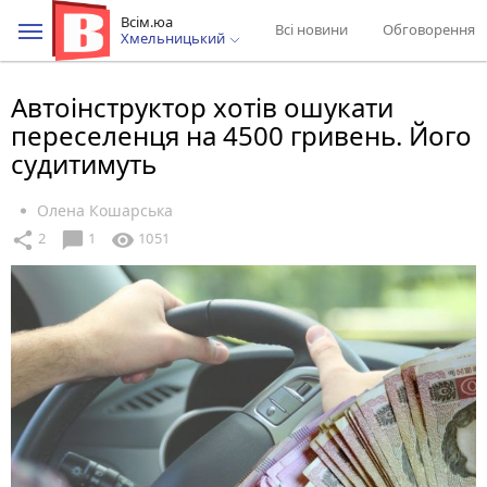
Всім.юа
Всі новини
Обговорення
Хмельницький
Автоінструктор хотів ошукати
переселенця на 4500 гривень. Його
судитимуть
Олена Кошарська
chat_bubble
share
visibility
2
1
1051