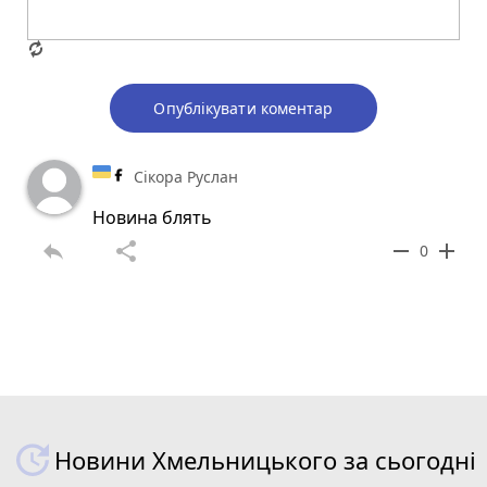
Опублікувати коментар
Сікора Руслан
Новина блять
reply
share
remove
add
0
Новини Хмельницького за сьогодні