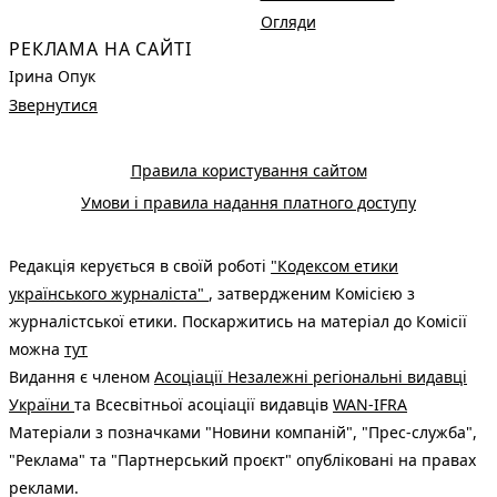
Огляди
РЕКЛАМА НА САЙТІ
Ірина Опук
Звернутися
Правила користування сайтом
Умови і правила надання платного доступу
Редакція керується в своїй роботі
"Кодексом етики
українського журналіста"
, затвердженим Комісією з
журналістської етики. Поскаржитись на матеріал до Комісії
можна
тут
Видання є членом
Асоціації Незалежні регіональні видавці
України
та Всесвітньої асоціації видавців
WAN-IFRA
Матеріали з позначками "Новини компаній", "Прес-служба",
"Реклама" та "Партнерський проєкт" опубліковані на правах
реклами.