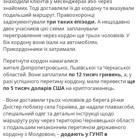
знаходили клієнтів у месенджерах або через
знайомих. Тоді доставляли їх до кордону та вказували
подальший маршрут. Правоохоронці
задокументували
три таких епізоди.
А нещодавно
двоє учасників цієї схеми запланували
переправлення через кордон ще трьох чоловіків. У
бік кордону вони їхали на автомобілях.
Прикордонники їх затримали.
Перетнути кордон намагалися
жителі Дніпропетровської, Львівської та Черкаської
областей. Вони заплатили
по 12 тисяч гривень,
а, у
разі успішного перетину кордону, мали перевести
ще
по 5 тисяч доларів США
на криптогаманець.
- Вони доставили трьох чоловіків до берега річки
Дністер поблизу села Гораївка, де надали плавзасоби,
спеціальний одяг та детальні інструкції щодо
маршруту руху через територію Чернівецької області
з подальшим незаконним перетином державного
кордону з Молдовою, –
додають у ГУНП в