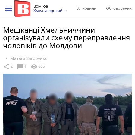
Всім.юа
Всі новини
Обговорення
Хмельницький
Мешканці Хмельниччини
організували схему переправлення
чоловіків до Молдови
Матвій Загоруйко
chat_bubble
share
visibility
2
1
865