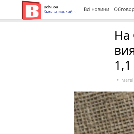
Всім.юа
Всі новини
Обгово
Хмельницький
На 
ви
1,1
Матві