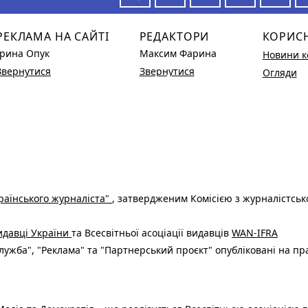
РЕКЛАМА НА САЙТІ
РЕДАКТОРИ
КОРИС
Ірина Опук
Максим Фарина
Новини к
Звернутися
Звернутися
Огляди
раїнського журналіста"
, затвердженим Комісією з журналістськ
видавці України
та Всесвітньої асоціації видавців
WAN-IFRA
ужба", "Реклама" та "Партнерський проєкт" опубліковані на пр