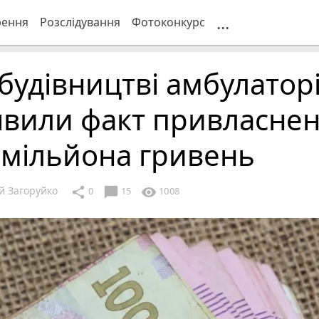
...
рення
Розслідування
Фотоконкурс
будівництві амбулатор
явили факт привласне
 мільйона гривень
й Загоруйко
chat_bubble
share
visibility
0
15
1008