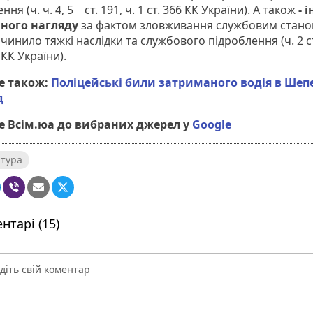
ння (ч. ч. 4, 5 ст. 191, ч. 1 ст. 366 КК України). А також
- 
чного нагляду
за фактом зловживання службовим стан
инило тяжкі наслідки та службового підроблення (ч. 2 ст.
 КК України).
е також:
Поліцейські били затриманого водія в Шепе
д
 Всім.юа до вибраних джерел у
Google
тура
нтарі (15)