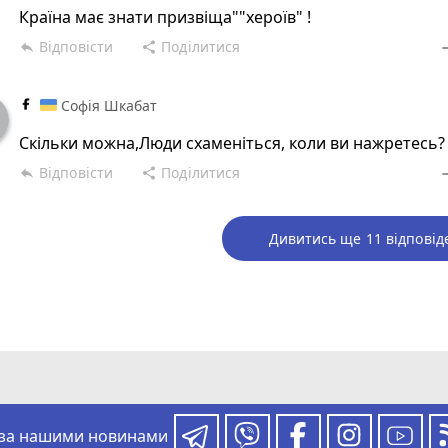
Країна має знати призвіща""хероїв" !
Відповісти
Поділитися
reply
share
rem
Софія Шкабат
Скільки можна,Люди схаменіться, коли ви нажретесь?
Відповісти
Поділитися
reply
share
rem
Дивитись ще 11 відповід
 за нашими новинами