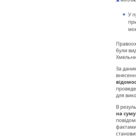
Фото іл
У 
при
мон
Правоох
були вид
Хмельни
За дани
внесенн
відомос
проведе
для вик
В резуль
на суму
повідом
фактами
станови