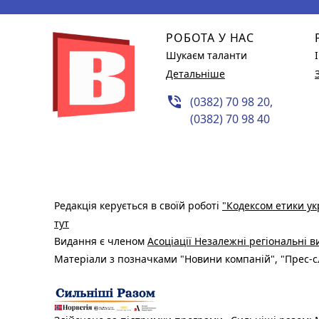
РОБОТА У НАС
Шукаєм таланти
Детальніше
phone_in_talk
(0382) 70 98 20,
(0382) 70 98 40
Редакція керується в своїй роботі
"Кодексом етики ук
тут
Видання є членом
Асоціації Незалежні регіональні 
Матеріали з позначками "Новини компаній", "Прес-сл