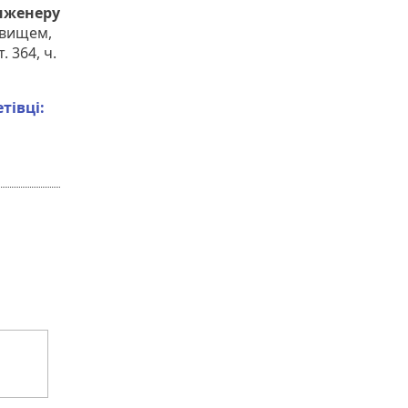
інженеру
овищем,
 364, ч.
тівці: