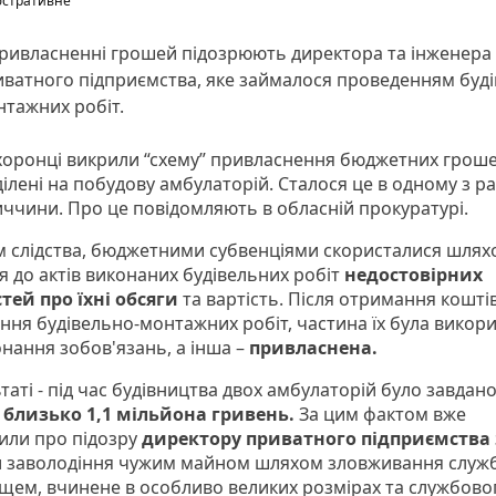
юстративне
привласненні грошей підозрюють директора та інженера
ватного підприємства, яке займалося проведенням буді
тажних робіт.
оронці викрили “схему” привласнення бюджетних грошей
ілені на побудову амбулаторій. Сталося це в одному з р
ччини. Про це повідомляють в обласній прокуратурі.
м слідства, бюджетними субвенціями скористалися шлях
я до актів виконаних будівельних робіт
недостовірних
тей про їхні обсяги
та вартість. Після отримання кошті
ння будівельно-монтажних робіт, частина їх була викор
онання зобов'язань, а інша –
привласнена.
таті - під час будівництва двох амбулаторій було завдано
 близько 1,1 мільйона гривень.
За цим фактом вже
или про підозру
директору приватного підприємства
 заволодіння чужим майном шляхом зловживання служ
щем, вчинене в особливо великих розмірах та службово