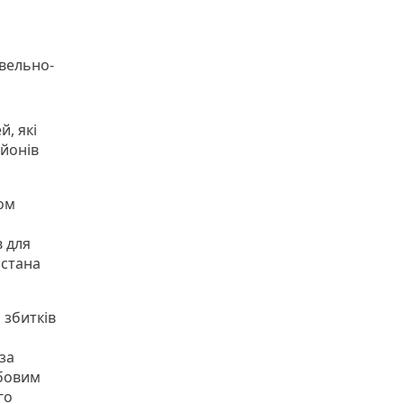
вельно-
, які
айонів
ом
в для
истана
 збитків
за
бовим
го