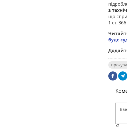
підробле
з техні
що сприч
1 ст. 366
Читайт
буде су
Додайте
прокура
Коме