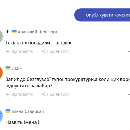
Опублікувати комент
Анатолий Шевлюга
І скількох посадили.....злодюг
Відповісти
Поділитися
reply
share
rem
viktor
Запит до безглуздої тупої прокуратури,а коли цих вор
відпустять за хабар?
Відповісти
Поділитися
reply
share
rem
Елена Савицкая
Назвіть імена !