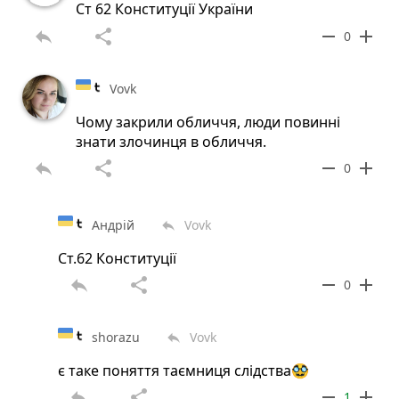
Ст 62 Конституції України
reply
share
remove
add
0
Vovk
Чому закрили обличчя, люди повинні
знати злочинця в обличчя.
reply
share
remove
add
0
Андрій
Vovk
reply
Ст.62 Конституції
reply
share
remove
add
0
shorazu
Vovk
reply
є таке поняття таємниця слідства🥸
reply
share
remove
add
1