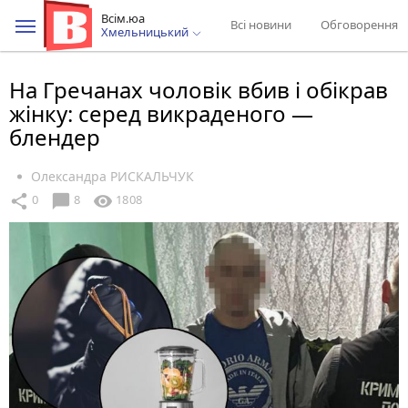
Всім.юа
Всі новини
Обговорення
Хмельницький
На Гречанах чоловік вбив і обікрав
жінку: серед викраденого —
блендер
Олександра РИСКАЛЬЧУК
chat_bubble
share
visibility
0
8
1808