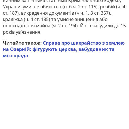
винним за п’ятьма статтями Кримінального кодексу
України: умисне вбивство (п. 6 ч. 2 ст. 115), розбій (ч. 4
ст. 187), викрадення документів (ч.ч. 1, 3 ст. 357),
крадіжка (ч. 4 ст. 185) та умисне знищення або
пошкодження майна (ч. 2 ст. 194). Його засудили до 15
років ув’язнення.
Читайте також:
Справа про шахрайство з землею
на Озерній: фігурують церква, забудовник та
міськрада