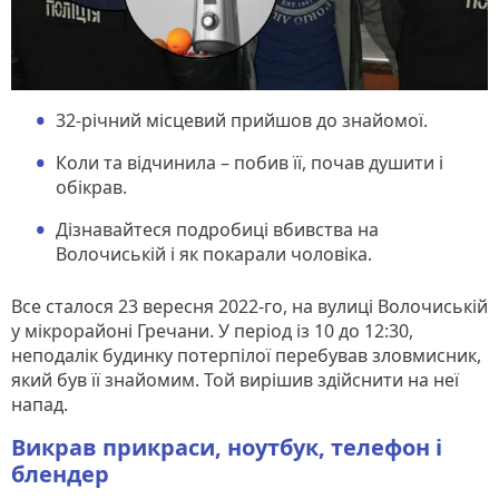
32-річний місцевий прийшов до знайомої.
Коли та відчинила – побив її, почав душити і
обікрав.
Дізнавайтеся подробиці вбивства на
Волочиській і як покарали чоловіка.
Все сталося 23 вересня 2022-го, на вулиці Волочиській
у мікрорайоні Гречани. У період із 10 до 12:30,
неподалік будинку потерпілої перебував зловмисник,
який був її знайомим. Той вирішив здійснити на неї
напад.
Викрав прикраси, ноутбук, телефон і
блендер