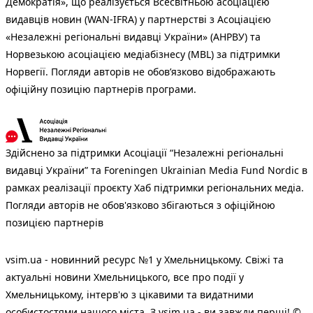
Демократія», що реалізується Всесвітньою асоціацією
видавців новин (WAN-IFRA) у партнерстві з Асоціацією
«Незалежні регіональні видавці України» (АНРВУ) та
Норвезькою асоціацією медіабізнесу (MBL) за підтримки
Норвегії. Погляди авторів не обов’язково відображають
офіційну позицію партнерів програми.
Здійснено за підтримки Асоціації “Незалежні регіональні
видавці України” та Foreningen Ukrainian Media Fund Nordic в
рамках реалізації проєкту Хаб підтримки регіональних медіа.
Погляди авторів не обов'язково збігаються з офіційною
позицією партнерів
vsim.ua - новинний ресурс №1 у Хмельницькому. Свіжі та
актуальні новини Хмельницького, все про події у
Хмельницькому, інтерв'ю з цікавими та видатними
особистостями нашого міста. З vsim.ua - ви завжди перші! ©