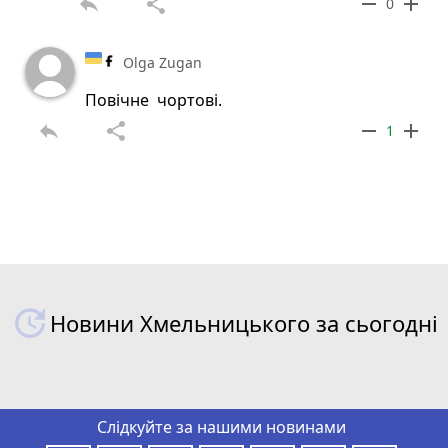
reply
share
remove
add
0
Olga Zugan
Повічне чортові.
reply
share
remove
add
1
Новини Хмельницького за сьогодні
Слідкуйте за нашими новинами