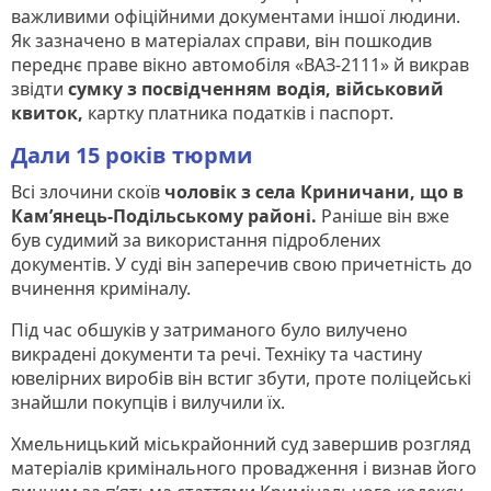
важливими офіційними документами іншої людини.
Як зазначено в матеріалах справи, він пошкодив
переднє праве вікно автомобіля «ВАЗ-2111» й викрав
звідти
сумку з посвідченням водія, військовий
квиток,
картку платника податків і паспорт.
Дали 15 років тюрми
Всі злочини скоїв
чоловік з села Криничани, що в
Кам’янець-Подільському районі.
Раніше він вже
був судимий за використання підроблених
документів. У суді він заперечив свою причетність до
вчинення криміналу.
Під час обшуків у затриманого було вилучено
викрадені документи та речі. Техніку та частину
ювелірних виробів він встиг збути, проте поліцейські
знайшли покупців і вилучили їх.
Хмельницький міськрайонний суд завершив розгляд
матеріалів кримінального провадження і визнав його