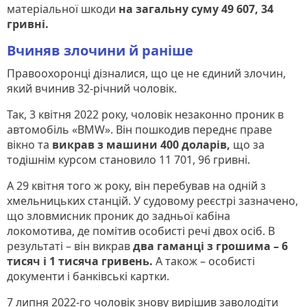
матеріальної шкоди
на загальну суму 49 607, 34
гривні.
Вчиняв злочини й раніше
Правоохоронці дізналися, що це не єдиний злочин,
який вчинив 32-річний чоловік.
Так, 3 квітня 2022 року, чоловік незаконно проник в
автомобіль «BMW». Він пошкодив переднє праве
вікно та
викрав з машини 400 доларів,
що за
тодішнім курсом становило 11 701, 96 гривні.
А 29 квітня того ж року, він перебував на одній з
хмельницьких станцій. У судовому реєстрі зазначено,
що зловмисник проник до задньої кабіна
локомотива, де помітив особисті речі двох осіб. В
результаті – він викрав
два гаманці з грошима – 6
тисяч і 1 тисяча гривень.
А також – особисті
документи і банківські картки.
7 липня 2022-го чоловік знову вирішив заволодіти