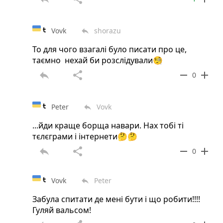
Vovk
shorazu
reply
То для чого взагалі було писати про це,
таємно нехай би розслідували🧐
reply
share
remove
add
0
Peter
Vovk
reply
...йди краще борща навари. Нах тобі ті
тєлєграми і інтернети🤔🤔
reply
share
remove
add
0
Vovk
Peter
reply
Забула спитати де мені бути і що робити!!!!
Гуляй вальсом!