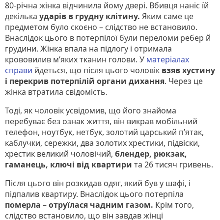
80-річна жінка відчинила йому двері. Вбивця наніс їй
декілька
ударів в грудну клітину.
Яким саме це
предметом було скоєно – слідство не встановило.
Внаслідок цього в потерпілої були переломи ребер й
грудини. Жінка впала на підлогу і отримала
крововилив м’яких тканин голови. У
матеріалах
справи
йдеться, що після цього чоловік
взяв хустину
і перекрив потерпілій органи дихання
. Через це
жінка втратила свідомість.
Тоді, як чоловік усвідомив, що його знайома
перебуває без ознак життя, він викрав мобільний
телефон, ноутбук, нетбук, золотий царський п’ятак,
каблучки, сережки, два золотих хрестики, підвіски,
хрестик великий чоловічий,
блендер, рюкзак,
гаманець, ключі від квартири
та 26 тисяч гривень.
Після цього він розкидав одяг, який був у шафі, і
підпалив квартиру. Внаслідок цього потерпіла
померла – отруїлася чадним газом.
Крім того,
слідство встановило, що він завдав жінці