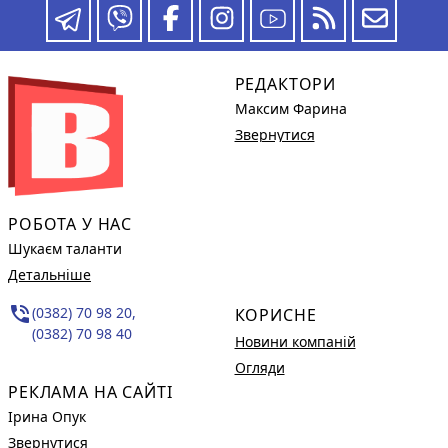
РЕДАКТОРИ
Максим Фарина
Звернутися
РОБОТА У НАС
Шукаєм таланти
Детальніше
phone_in_talk
(0382) 70 98 20,
КОРИСНЕ
(0382) 70 98 40
Новини компаній
Огляди
РЕКЛАМА НА САЙТІ
Ірина Опук
Звернутися