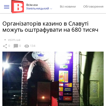
Всім.юа
Всі новини
Обговорення
Хмельницький
Організаторів казино в Славуті
можуть оштрафувати на 680 тисяч
vsim.ua
chat_bubble
share
visibility
0
0
134