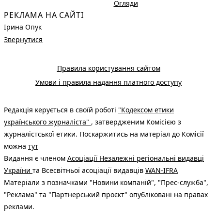
Огляди
РЕКЛАМА НА САЙТІ
Ірина Опук
Звернутися
Правила користування сайтом
Умови і правила надання платного доступу
Редакція керується в своїй роботі
"Кодексом етики
українського журналіста"
, затвердженим Комісією з
журналістської етики. Поскаржитись на матеріал до Комісії
можна
тут
Видання є членом
Асоціації Незалежні регіональні видавці
України
та Всесвітньої асоціації видавців
WAN-IFRA
Матеріали з позначками "Новини компаній", "Прес-служба",
"Реклама" та "Партнерський проєкт" опубліковані на правах
реклами.