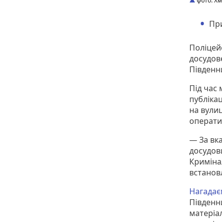
фото: Хм
При
Поліцей
досудов
Південн
Під час
публікац
на вулиц
операти
— За вк
досудови
Кримінал
встанов
Нагада
Південн
матеріа