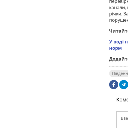
перевір
канали, 
річки. 
порушен
Читайт
У воді
норм
Додайте
Південн
Коме