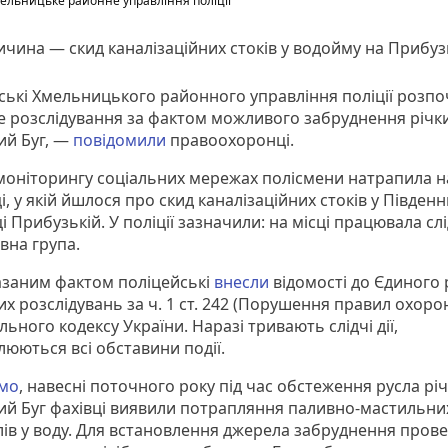
ельницьке районне управління поліції
чина — скид каналізаційних стоків у водойму на Прибуз
ські Хмельницького районного управління поліції розп
е розслідування за фактом можливого забруднення річк
ий Буг, —
повідомили
правоохоронці.
 моніторингу соціальних мережах полісмени натрапила н
і, у якій йшлося про скид каналізаційних стоків у Південн
і Прибузькій. У поліції зазначили: на місці працювала сл
вна група.
азаним фактом поліцейські
внесли
відомості до Єдиного 
х розслідувань за ч. 1 ст. 242 (Порушення правил охоро
ьного кодексу України. Наразі тривають слідчі дії,
люються всі обставини події.
ємо
, навесні поточного року під час обстеження русла рі
ий Буг фахівці виявили потрапляння паливно-мастильни
лів у воду. Для встановлення джерела забруднення пров