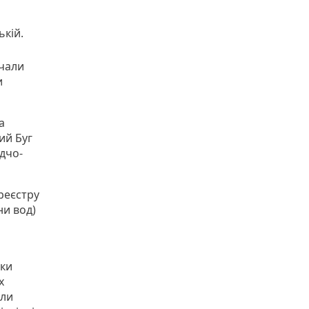
ькій.
очали
и
а
ий Буг
ідчо-
реєстру
ни вод)
чки
х
ели