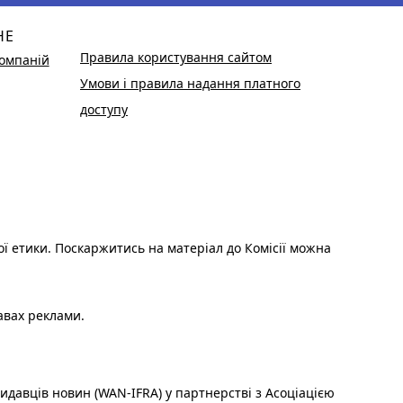
НЕ
Правила користування сайтом
омпаній
Умови і правила надання платного
доступу
ої етики. Поскаржитись на матеріал до Комісії можна
авах реклами.
идавців новин (WAN-IFRA) у партнерстві з Асоціацією