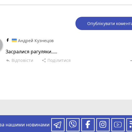
Опублікувати комент
Андрей Кузнецов
Засралися рагуляки.....
Відповісти
Поділитися
reply
share
rem
 за нашими новинами