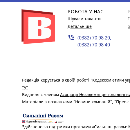
РОБОТА У НАС
Шукаєм таланти
Детальніше
phone_in_talk
(0382) 70 98 20,
(0382) 70 98 40
Редакція керується в своїй роботі
"Кодексом етики ук
тут
Видання є членом
Асоціації Незалежні регіональні 
Матеріали з позначками "Новини компаній", "Прес-сл
Здійснено за підтримки програми «Сильніші разом: М