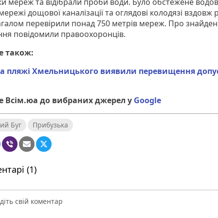
ки мереж та відібрали проби води. Було обстежене водов
мережі дощової каналізації та оглядові колодязі вздовж 
Загалом перевірили понад 750 метрів мереж. Про знайден
ня повідомили правоохоронців.
е також:
 на пляжі Хмельницького виявили перевищення доп
 Всім.юа до вибраних джерел у
Google
ий Буг
Прибузька
нтарі (1)