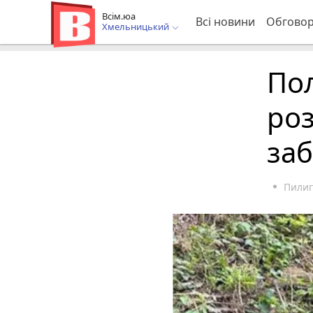
Всім.юа
Всі новини
Обгово
Хмельницький
Пол
роз
заб
Пилип