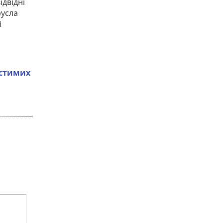
ідвідні
русла
і
устимих