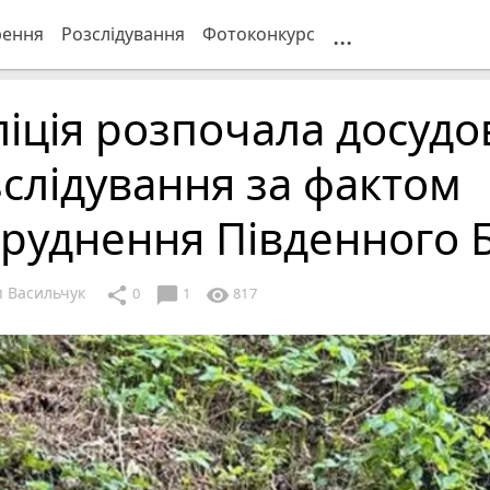
...
рення
Розслідування
Фотоконкурс
іція розпочала досудо
слідування за фактом
руднення Південного Б
 Васильчук
chat_bubble
share
visibility
0
1
817