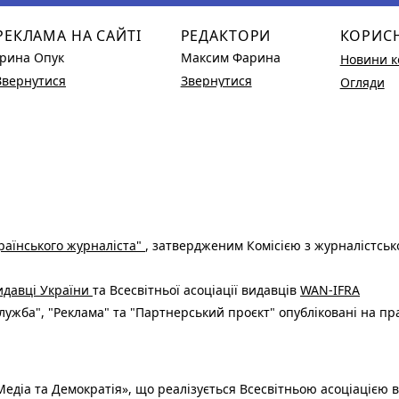
РЕКЛАМА НА САЙТІ
РЕДАКТОРИ
КОРИС
Ірина Опук
Максим Фарина
Новини к
Звернутися
Звернутися
Огляди
раїнського журналіста"
, затвердженим Комісією з журналістськ
видавці України
та Всесвітньої асоціації видавців
WAN-IFRA
ужба", "Реклама" та "Партнерський проєкт" опубліковані на пр
едіа та Демократія», що реалізується Всесвітньою асоціацією в