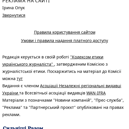
РЕКЛАМА НА САЙТІ
Ірина Опук
Звернутися
Правила користування сайтом
Умови і правила надання платного доступу
Редакція керується в своїй роботі
"Кодексом етики
українського журналіста"
, затвердженим Комісією з
журналістської етики. Поскаржитись на матеріал до Комісії
можна
тут
Видання є членом
Асоціації Незалежні регіональні видавці
України
та Всесвітньої асоціації видавців
WAN-IFRA
Матеріали з позначками "Новини компаній", "Прес-служба",
"Реклама" та "Партнерський проєкт" опубліковані на правах
реклами.