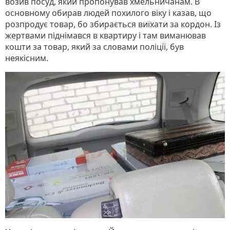
возив посуд, який пропонував хмельничанам. В
основному обирав людей похилого віку і казав, що
розпродує товар, бо збирається виїхати за кордон. Із
жертвами піднімався в квартиру і там виманював
кошти за товар, який за словами поліції, був
неякісним.