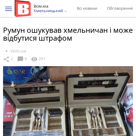
Всім.юа
Всі новини
Обговорення
Хмельницький
Румун ошукував хмельничан і може
відбутися штрафом
vsim.ua
chat_bubble
share
visibility
2
0
297