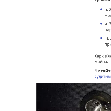
ч. 
ме
ч. 
нар
ч. 
пр
Харків’
майна.
Читайт
судитим