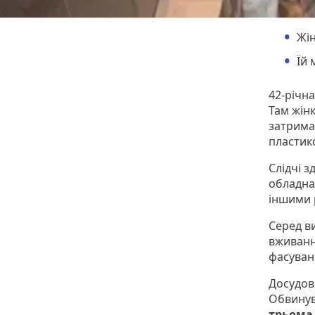
Жін
Їй 
42-річн
Там жінк
затримал
пластико
Слідчі з
обладна
іншими 
Серед в
вживанн
фасуван
Досудов
Обвинув
трьома