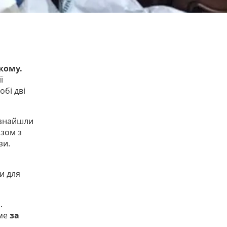
кому.
ї
обі дві
ї знайшли
азом з
зи.
и для
.
ме
за