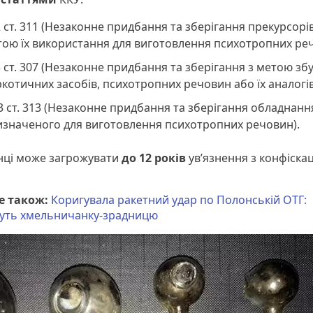
2 cт. 311 (Незаконне придбання та зберігання прекурсорів
тою їх використання для виготовлення психотропних ре
3 ст. 307 (Незаконне придбання та зберігання з метою зб
котичних засобів, психотропних речовин або їх аналогі
3 ст. 313 (Незаконне придбання та зберігання обладнанн
изначеного для виготовлення психотропних речовин).
янці може загрожувати
до 12 років
ув’язнення з конфіска
е також:
Коригувала ракетний удар по Полонській ОТГ:
уть хмельничанку-зрадницю