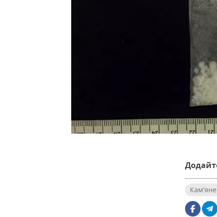
Додайте
Кам'яне