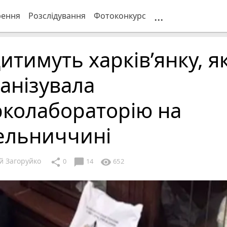
...
рення
Розслідування
Фотоконкурс
итимуть харків’янку, я
анізувала
рколабораторію на
ельниччині
й Загоруйко
chat_bubble
share
visibility
0
14
652