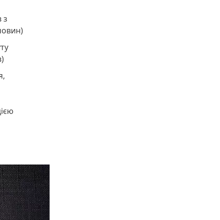
 з
човин)
уту
в)
я,
цією