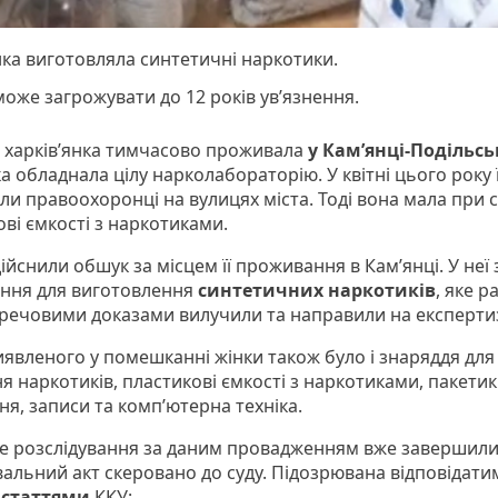
ка виготовляла синтетичні наркотики.
може загрожувати до 12 років ув’язнення.
а харків’янка тимчасово проживала
у Кам’янці-Подільсь
а обладнала цілу нарколабораторію. У квітні цього року ї
и правоохоронці на вулицях міста. Тоді вона мала при с
ві ємкості з наркотиками.
дійснили обшук за місцем її проживання в Кам’янці. У не
ння для виготовлення
синтетичних наркотиків
, яке р
речовими доказами вилучили та направили на експерти
иявленого у помешканні жінки також було і знаряддя для
я наркотиків, пластикові ємкості з наркотиками, пакетик
ня, записи та комп’ютерна техніка.
е розслідування за даним провадженням вже завершили
альний акт скеровано до суду. Підозрювана відповідати
 статтями
ККУ: