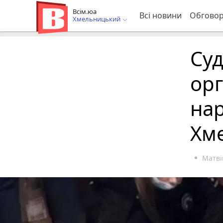
Всім.юа
Всі новини
Обгово
Хмельницький
Суд
орг
на
Хм
Матві