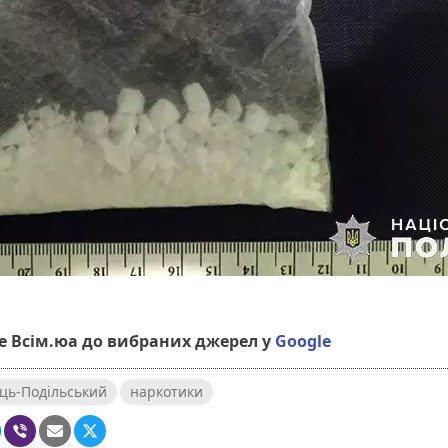
 Всім.юа до вибраних джерел у
Google
ць-Подільський
наркотики