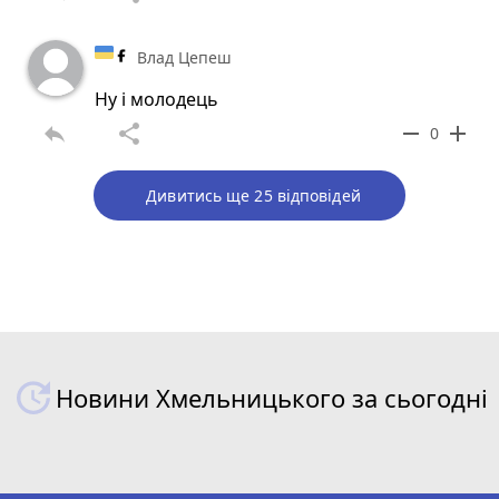
Влад Цепеш
Ну і молодець
reply
share
remove
add
0
Дивитись ще 25 відповідей
Новини Хмельницького за сьогодні