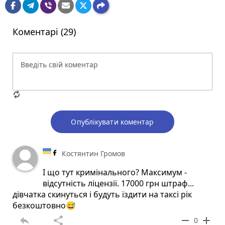
Коментарі (29)
Опублікувати коментар
Костянтин Громов
І що тут кримінального? Максимум -
відсутність ліцензії. 17000 грн штраф...
дівчатка скинуться і будуть їздити на таксі рік
безкоштовно😅
reply
share
remove
add
0