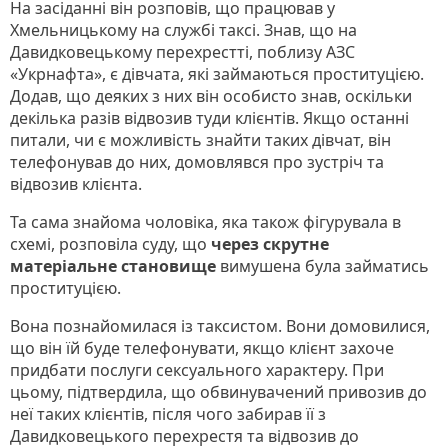
На засіданні він розповів, що працював у
Хмельницькому на службі таксі. Знав, що на
Давидковецькому перехрестті, поблизу АЗС
«Укрнафта», є дівчата, які займаються проституцією.
Додав, що деяких з них він особисто знав, оскільки
декілька разів відвозив туди клієнтів. Якщо останні
питали, чи є можливість знайти таких дівчат, він
телефонував до них, домовлявся про зустріч та
відвозив клієнта.
Та сама знайома чоловіка, яка також фігурувала в
схемі, розповіла суду, що
через скрутне
матеріальне становище
вимушена була займатись
проституцією.
Вона познайомилася із таксистом. Вони домовилися,
що він їй буде телефонувати, якщо клієнт захоче
придбати послуги сексуального характеру. При
цьому, підтвердила, що обвинувачений привозив до
неї таких клієнтів, після чого забирав її з
Давидковецького перехрестя та відвозив до