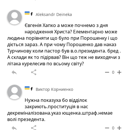
Aleksandr Deineka
Євгенія Хапко а може почнемо з дня
народження Христа? Елементарно може
людина порівняти що було при Порошенку і що
діється зараз. А при чому Порошенко дав наказ
Турчинову коли пастор був в.о.президента. бред .
А склади як то підірвав? Він що теж не виходячи з
літака курелесив по всьому світу?
reply
share
remove
add
0
Виктор Корниенко
Нужна показуха бо вiддiлок
закриють.проституцiя в нас
декремiналiзована.указ ющенка.штраф.немае
волi презедента.
reply
share
remove
add
0