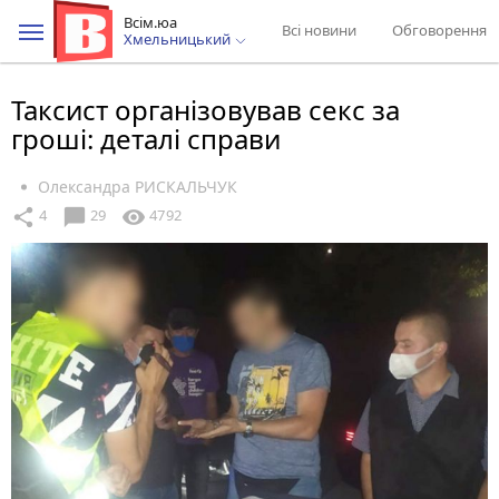
Всім.юа
Всі новини
Обговорення
Хмельницький
Таксист організовував секс за
гроші: деталі справи
Олександра РИСКАЛЬЧУК
chat_bubble
share
visibility
4
29
4792