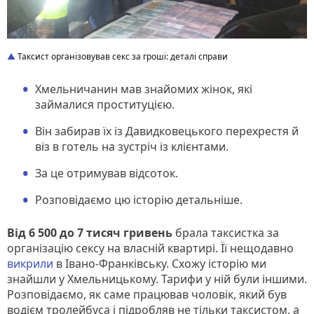
Таксист організовував секс за гроші: деталі справи
Хмельничанин мав знайомих жінок, які
займалися проституцією.
Він забирав їх із Давидковецького перехрестя й
віз в готель на зустріч із клієнтами.
За це отримував відсоток.
Розповідаємо цю історію детальніше.
Від 6 500 до 7 тисяч гривень
брала таксистка за
організацію сексу на власній квартирі. Її нещодавно
викрили
в Івано-Франківську. Схожу історію ми
знайшли у Хмельницькому. Тарифи у ній були іншими.
Розповідаємо, як саме працював чоловік, який був
водієм тролейбуса і підробляв не тільки таксистом, а