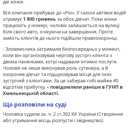
дві жінки.
Вся компанія прибуває до «Ріо». У салоні автівки водій
отримує
1 800 гривень
за обох дівчат. Поки жінки
працюють у номері, чоловік залишається на вулиці
біля свого авто, очікуючи на завершення. Проте
замість клієнтів до нього підійшли правоохоронці.
- Зловмисника затримали безпосередньо у момент,
коли він організовував чергову зустріч клієнта з
двома панянками, котрі надавали інтимні послуги.
Чоловік не лише виконував роль сутенера, а й
охороняв дівчат та підшуковував місця для їхніх
зустрічей з клієнтами. За це забирав собі майже 40
відсотків прибутку,
– повідомляли раніше в ГУНП в
Хмельницькій області.
Що розповіли на суді
Чоловіка судили за ч. 2 ст.302 КК України (Створення
або утримання місць розпусти і звідництво).