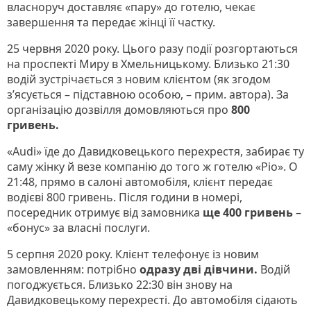
власноруч доставляє «пару» до готелю, чекає
завершення та передає жінці її частку.
25 червня 2020 року. Цього разу події розгортаються
на проспекті Миру в Хмельницькому. Близько 21:30
водій зустрічається з новим клієнтом (як згодом
з’ясується – підставною особою, – прим. автора). За
організацію дозвілля домовляються про
800
гривень.
«Audi» їде до Давидковецького перехрестя, забирає ту
саму жінку й везе компанію до того ж готелю «Ріо». О
21:48, прямо в салоні автомобіля, клієнт передає
водієві 800 гривень. Після години в номері,
посередник отримує від замовника
ще 400 гривень
–
«бонус» за власні послуги.
5 серпня 2020 року. Клієнт телефонує із новим
замовленням: потрібно
одразу дві дівчини.
Водій
погоджується. Близько 22:30 він знову на
Давидковецькому перехресті. До автомобіля сідають