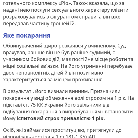
готельного комплексу «Ріо». Також вказала, що за
надані нею послуги сексуального характеру клієнти
розраховувались з фігурантом справи, а він вже
передавав частину грошей їй.
Яке покарання
Обвинувачений щиро розкаявся у вчиненому. Суд
врахував, раніше він не був раніше судимий, є
учасником бойових дій, має постійне місце роботи та
міцні соціальні зв`язки. На його утриманні перебуває
двоє неповнолітніх дітей й він позитивно
характеризується за місцем проживання.
В результаті, його визнали винним. Призначили
покарання у виді обмеження волі строком на 1 рік. На
підставі ст. 75 КК України його звільнили від
відбування покарання з випробуванням і встановити
йому
іспитовий строк тривалістю 1 рік.
Осіб, які займалися проституцією, притягнули до
відповідальності за ч.1 ст.181-1 КУпАП.