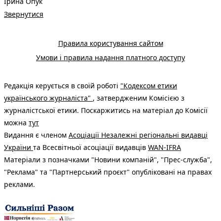
Ірина Опук
Звернутися
Правила користування сайтом
Умови і правила надання платного доступу
Редакція керується в своїй роботі
"Кодексом етики
українського журналіста"
, затвердженим Комісією з
журналістської етики. Поскаржитись на матеріал до Комісії
можна
тут
Видання є членом
Асоціації Незалежні регіональні видавці
України
та Всесвітньої асоціації видавців
WAN-IFRA
Матеріали з позначками "Новини компаній", "Прес-служба",
"Реклама" та "Партнерський проєкт" опубліковані на правах
реклами.