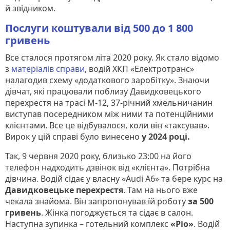
й звідником.
Послуги коштували від 500 до 1 800
гривень
Все сталося протягом літа 2020 року. Як стало відомо
з
матеріалів справи
, водій ХКП «Електротранс»
налагодив схему «додаткового заробітку». Знаючи
дівчат, які працювали поблизу Давидковецького
перехрестя на трасі М-12, 37-річний хмельничанин
виступав посередником між ними та потенційними
клієнтами. Все це відбувалося, коли він «таксував».
Вирок у цій справі було винесено
у 2024 році.
Так, 9 червня 2020 року, близько 23:00 на його
телефон надходить дзвінок від «клієнта». Потрібна
дівчина. Водій сідає у власну «Audi A6» та бере курс на
Давидковецьке перехрестя
. Там на нього вже
чекала знайома. Він запропонував їй роботу
за 500
гривень
. Жінка погоджується та сідає в салон.
Наступна зупинка – готельний комплекс
«Ріо»
. Водій